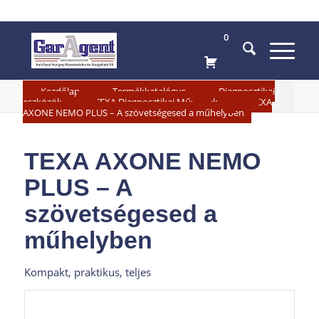
0
»
»
Kezdőlap
Termékkatalógus
Diagnosztikai
»
»
eszközök
TEXA Diagnosztikai Műszerek
TEXA
AXONE NEMO PLUS – A szövetségesed a műhelyben
TEXA AXONE NEMO
PLUS – A
szövetségesed a
műhelyben
Kompakt, praktikus, teljes