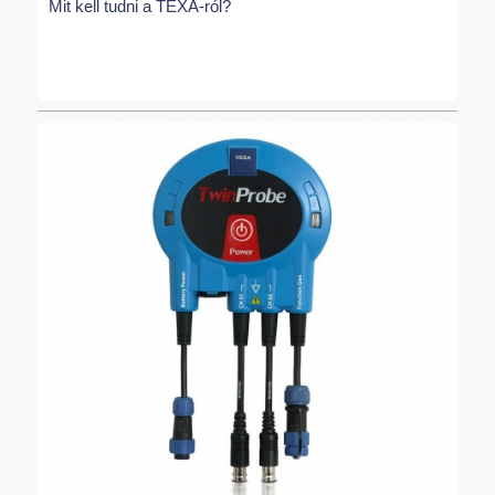
Mit kell tudni a TEXA-ról?