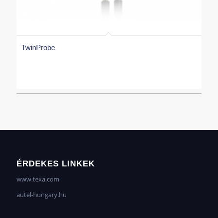
TwinProbe
ÉRDEKES LINKEK
www.texa.com
autel-hungary.hu