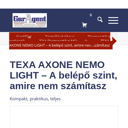
0
»
»
Kezdőlap
Termékkatalógus
Diagnosztikai
»
»
eszközök
TEXA Diagnosztikai Műszerek
TEXA
AXONE NEMO LIGHT – A belépő szint, amire nem számítasz
TEXA AXONE NEMO
LIGHT – A belépő szint,
amire nem számítasz
Kompakt, praktikus, teljes