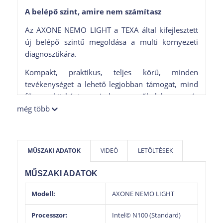
A belépő szint, amire nem számítasz
Az AXONE NEMO LIGHT a TEXA által kifejlesztett
új belépő szintű megoldása a multi környezeti
diagnosztikára.
Kompakt, praktikus, teljes körű, minden
tevékenységet a lehető legjobban támogat, mind
fő eszközként, mind a műhelyben már
használatos diagnosztikai kijelzőegységgel együtt
még több
használható megoldásként. Minden típusú jármű
karbantartási műveletéhez használható, és a
prémium kategóriás készülékekkel
MŰSZAKI ADATOK
VIDEÓ
LETÖLTÉSEK
összehasonlítható teljesítményszintjével ámulatba
ejt.
Az optimalizált konfigurációnak
MŰSZAKI ADATOK
köszönhetően lényegesen gyorsabb mint
elődje az AXONE NEMO MINI.
Modell:
AXONE NEMO LIGHT
Operációs rendszerét, a Windows 11 Enterprise-t
Processzor:
Intel© N100 (Standard)
Intel N100 Quad Core processzor hajtja, és