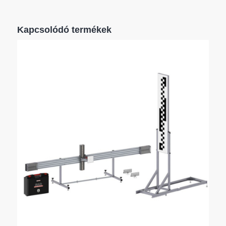
akkumulátor és az AXONE NEMO LIGHT-hoz
választott operációs rendszer együtt működik,
hogy optimális autonómiát biztosítson egy
Kapcsolódó termékek
munkanap során.
Nemcsak szinergiájuk optimalizálja a készülék
teljesítményét, de garantálja a megbízható és
tartós működést is bármilyen környezetben. Ez a
kombináció azt jelenti, hogy az AXONE NEMO
LIGHT mindig készen áll a diagnosztikai
kihívásokra, hatékonyan és pontosan.
* belső TEXA tesztek: NEMO LIGHT vs. NEMO
MINI.
Többérintéses kapacitív kijelző
A 10,1”-es, nagy kontrasztú, 1920×1200 pixeles
felbontású, többérintéses kapacitív kijelzőnek