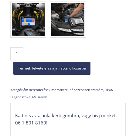
Termék felvétele az ajánlatkérő kosárba
Kategóriák:
Berendezések mororkerékpár-szervizek számára
,
TEXA
Diagnosztikai Műszerek
Kattints az ajánlatkérő gombra, vagy hívj minket:
06 1 801 8160!