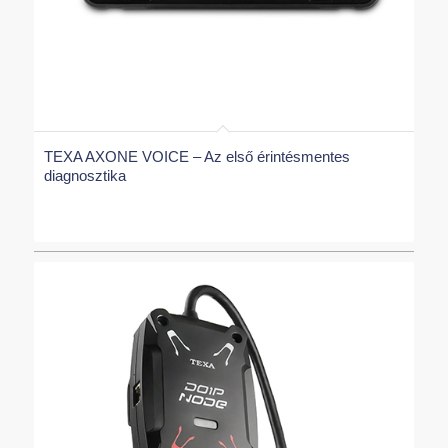
mértékben lefedve a tényleges üzemeltetési
igényeknek megfelelően a következő
környezeteket: Személyautó, Tehergépjárművek,
Motorkerékpár, Mezőgazdasági és Munkagépek és
Vizi járművek.
TEXA AXONE VOICE – Az első érintésmentes
diagnosztika