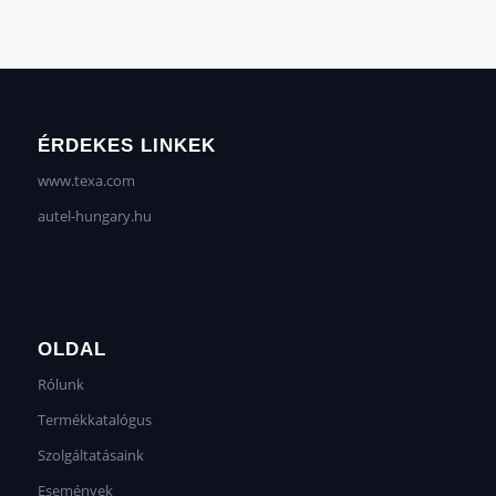
ÉRDEKES LINKEK
www.texa.com
autel-hungary.hu
OLDAL
Rólunk
Termékkatalógus
Szolgáltatásaink
Események