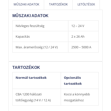
MŰSZAKI ADATOK
TARTOZÉKOK
LETÖLTÉSEK
MŰSZAKI ADATOK
Névleges feszültség
12 – 24 V
Kapacitás
2 x 26 Ah
Max. áramerősség (12 / 24 V)
2500 – 5000 A
TARTOZÉKOK
Normál tartozékok
Opcionális
tartozékok
CBA 1200 hálózati
Kocsi a könnyebb
töltőegység (14 V / 12 A)
mozgatáshoz