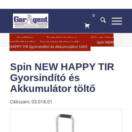
0
»
»
Kezdőlap
Termékkatalógus
Akkumulátor
»
töltők/feszültség fenntartók/hideg indítók
Spin NEW
HAPPY TIR Gyorsindító és Akkumulátor töltő
Spin NEW HAPPY TIR
Gyorsindító és
Akkumulátor töltő
Cikkszám: 03.018.01