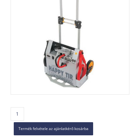
Termék felvétele az ajánlatkérő kosárba