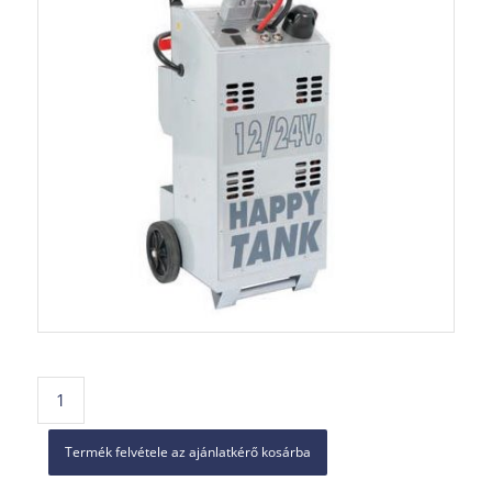
Termék felvétele az ajánlatkérő kosárba