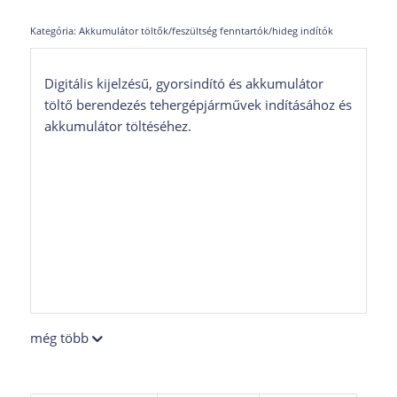
Kategória:
Akkumulátor töltők/feszültség fenntartók/hideg indítók
Digitális kijelzésű, gyorsindító és akkumulátor
töltő berendezés tehergépjárművek indításához és
akkumulátor töltéséhez.
még több