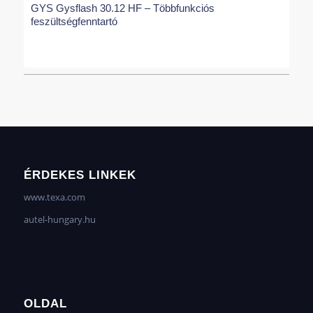
GYS Gysflash 30.12 HF – Többfunkciós
feszültségfenntartó
ÉRDEKES LINKEK
www.texa.com
autel-hungary.hu
OLDAL