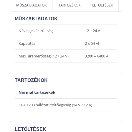
MŰSZAKI ADATOK
TARTOZÉKOK
LETÖLTÉSEK
MŰSZAKI ADATOK
Névleges feszültség
12 – 24 V
Kapacitás
2 x 54 Ah
Max. áramerősség (12 / 24 V)
3200 – 6400 A
TARTOZÉKOK
Normál tartozékok
CBA 1200 hálózati töltőegység (14 V / 12 A)
LETÖLTÉSEK