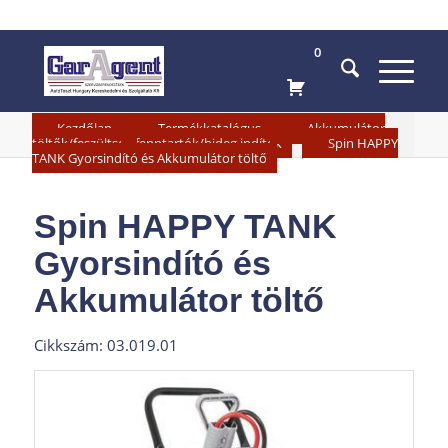
0
»
»
Kezdőlap
Termékkatalógus
Akkumulátor
»
töltők/feszültség fenntartók/hideg indítók
Spin HAPPY
TANK Gyorsindító és Akkumulátor töltő
Spin HAPPY TANK
Gyorsindító és
Akkumulátor töltő
Cikkszám: 03.019.01