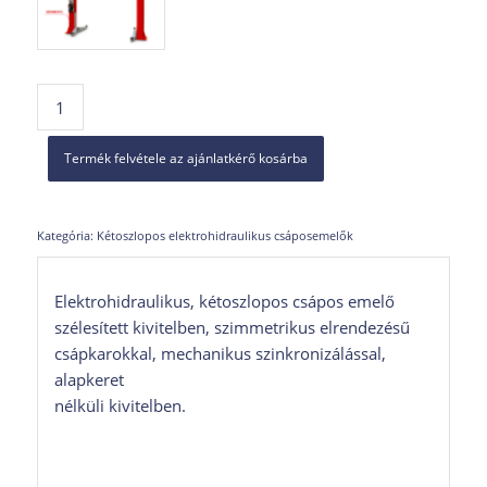
Termék felvétele az ajánlatkérő kosárba
Kategória:
Kétoszlopos elektrohidraulikus csáposemelők
Elektrohidraulikus, kétoszlopos csápos emelő
szélesített kivitelben, szimmetrikus elrendezésű
csápkarokkal, mechanikus szinkronizálással,
alapkeret
nélküli kivitelben.