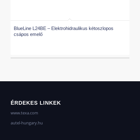
BlueLine L24BE – Elektrohidraulikus kétoszlopos
csápos emelő
ÉRDEKES LINKEK
www.texa.com
autel-hungary.hu