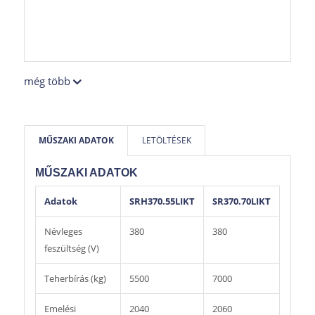
még több
MŰSZAKI ADATOK
LETÖLTÉSEK
MŰSZAKI ADATOK
Adatok
SRH370.55LIKT
SR370.70LIKT
Névleges
380
380
feszültség (V)
Teherbírás (kg)
5500
7000
Emelési
2040
2060