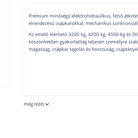
Prémium minőségű elektrohidraulikus, felső átköté
elrendezésű csápkarokkal, mechanikus szinkronizálás
Az emelő elérhető 3200 kg, 4200 kg, 4500 kg és 50
köszönhetően gyakorlatilag teljesen személyre sza
magasság, csápkar tagolás és hosszúság, csáptányé
még több