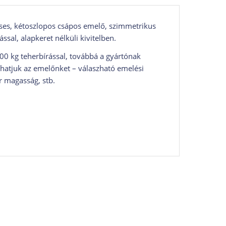
ses, kétoszlopos csápos emelő, szimmetrikus
sal, alapkeret nélküli kivitelben.
00 kg teherbírással, továbbá a gyártónak
bhatjuk az emelőnket – válaszható emelési
r magasság, stb.