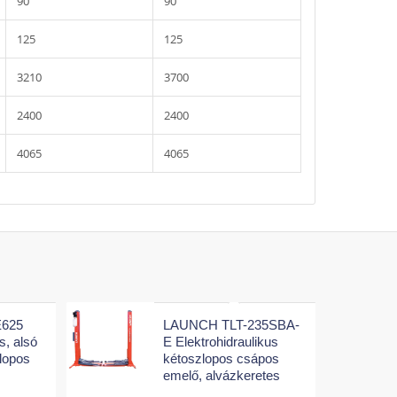
90
90
125
125
3210
3700
2400
2400
4065
4065
E625
LAUNCH TLT-235SBA-
s, alsó
E Elektrohidraulikus
zlopos
kétoszlopos csápos
emelő, alvázkeretes