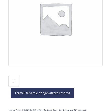
Termék felvétele az ajánlatkérő kosárba
Kategória:
SZGK és TGK fék és lengéscsillapító vizsgáló padok