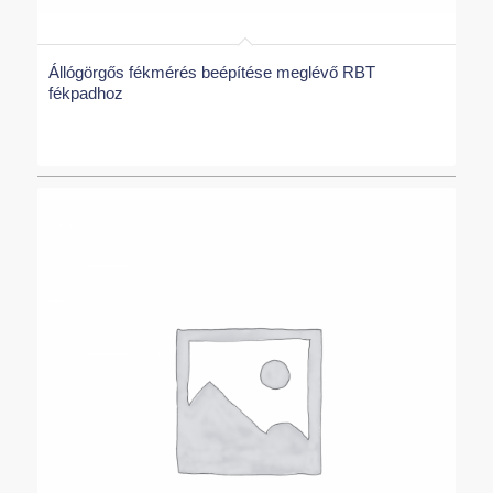
Állógörgős fékmérés beépítése meglévő RBT
fékpadhoz