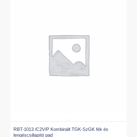
RBT-1013 /C2V/P Kombinált TGK-SzGK fék és
lengéscsillapító pad