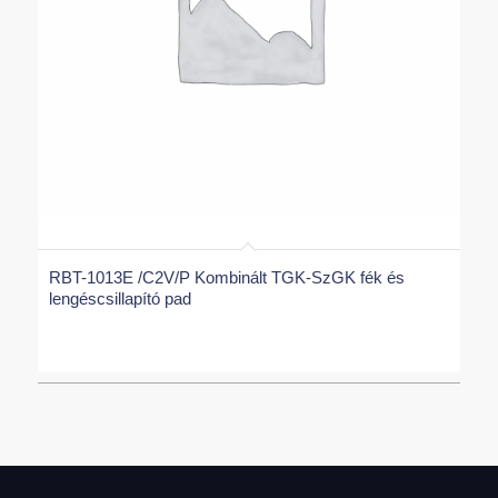
RBT-1013E /C2V/P Kombinált TGK-SzGK fék és
lengéscsillapító pad