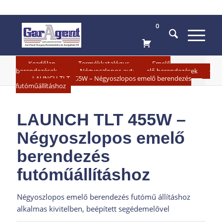
0
»
»
Kezdőlap
Termékkatalógus
Emelő
»
berendezések
Négyoszlopos autóemelő berendezések
»
LAUNCH TLT 455W – Négyoszlopos emelő berendezés
futóműállításhoz
LAUNCH TLT 455W –
Négyoszlopos emelő
berendezés
futóműállításhoz
Négyoszlopos emelő berendezés futómű állításhoz
alkalmas kivitelben, beépített segédemelővel