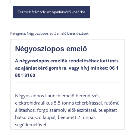
Termék felvétele az ajánlatkérő kosárba
Kategória:
Négyoszlopos autóemelő berendezések
Négyoszlopos emelő
A négyoszlopos emelők rendeléséhez kattints
az ajánlatkérő gombra, vagy hívj minket:
06 1
801 8160
Négyoszlopos Launch emelő berendezés,
elektrohidraulikus 5,5 tonna teherbírással, futómű
állításhoz, forgó zsámoly előkészítéssel, telepített
hátsó csúszó lappal, beépített 2 tonnás
segédemelővel.