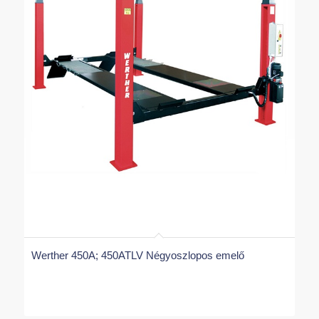
időszakos szerkezeti vizsgálatot, fővizsgálatot
Gyári szervizhátteret és garantált alkatrész
ellátást biztosítunk
Vagyis:
kedvező áron juthatsz egy jó minőségű,
biztonságos emelőhöz, amihez ráadásul profi
szolgáltatást is kapsz!
Werther 450A; 450ATLV Négyoszlopos emelő