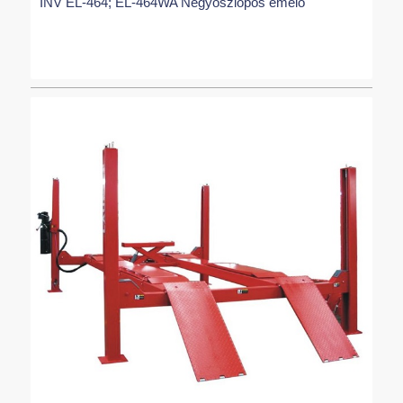
INV EL-464; EL-464WA Négyoszlopos emelő