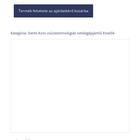
Termék felvétele az ajánlatkérő kosárba
Kategória:
Stertil-Koni csúcstechnológiás nehézgépjármű Emelők