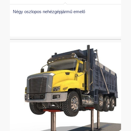
Négy oszlopos nehézgépjármű emelő