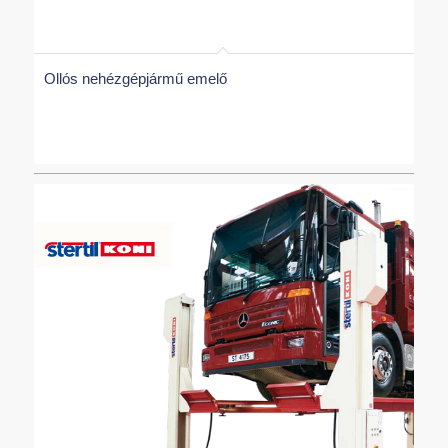
Ollós nehézgépjármű emelő