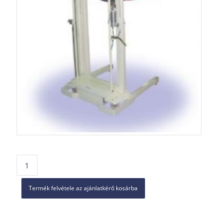
Termék felvétele az ajánlatkérő kosárba