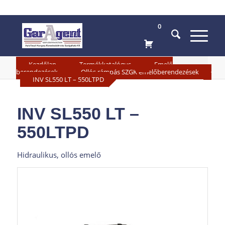
0
»
»
Kezdőlap
Termékkatalógus
Emelő
»
berendezések
Ollós rámpás SZGK emelőberendezések
»
INV SL550 LT – 550LTPD
INV SL550 LT –
550LTPD
Hidraulikus, ollós emelő