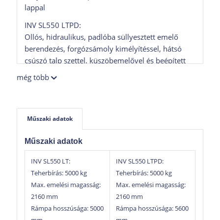
lappal
INV SL550 LTPD:
Ollós, hidraulikus, padlóba süllyesztett emelő
berendezés, forgózsámoly kimélyítéssel, hátsó
csúszó talp szettel, küszöbemelővel és beépített
holtjáték vizsgálóval kompletten.
még több
Műszaki adatok
Műszaki adatok
INV SL550 LT:
INV SL550 LTPD:
Teherbírás: 5000 kg
Teherbírás: 5000 kg
Max. emelési magasság:
Max. emelési magasság:
2160 mm
2160 mm
Rámpa hosszúsága: 5000
Rámpa hosszúsága: 5600
mm
mm