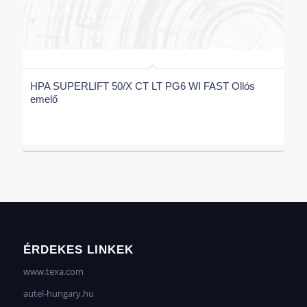
HPA SUPERLIFT 50/X CT LT PG6 WI FAST Ollós
emelő
ÉRDEKES LINKEK
www.texa.com
autel-hungary.hu