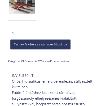
Termék felvétele az ajánlatkérő kosárba
Kategória:
Ollós rámpás SZGK emelőberendezések
INV SL550 LT:
Ollós, hidraulikus, emelő berendezés, süllyesztett
kivitelben.
Futómű állításhoz kialakított rámpával,
forgózsámoly elhelyezéséhez kialakított
süllyesztékkel, beépített hátsó hosszú csúszó