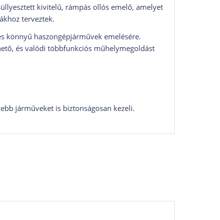
üllyesztett kivitelű, rámpás ollós emelő, amelyet
kákhoz terveztek.
k és könnyű haszongépjárművek emelésére.
elhető, és valódi többfunkciós műhelymegoldást
ebb járműveket is biztonságosan kezeli.
trész munkákhoz