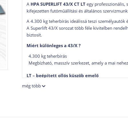
A
HPA SUPERLIFT 43/X CT LT
egy professzionális, s
kifejezetten futóműállítási és általános szervizmun
A 4.300 kg teherbírás ideálissá teszi személyautó
A Superlift 43/X sorozat több féle kivitelben rend
biztosít.
Miért különleges a 43/X ?
4.300 kg teherbírás
Megbízható, masszív szerkezet, amely a mai nehez
LT – beépített ollós küszöb emelő
még több
3.500 kg teherbírás
8 másodperces emelési idő
gyors kerékleemelés futómű-, fék- és futóműalka
CT kivitel – futóműállításra optimalizálva
sűlyeszték a melső forgózsámolyok elhelyezésére