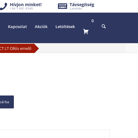
Hívjon minket!
Távsegítség
+36 1 801 8160
Letöltés
0
Kapcsolat
Akciók
Letöltések
T LT Ollós emelő
osárba