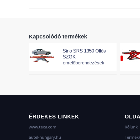
Kapcsolódó termékek
Sirio SRS 1350 Ollós
SZGK
emelőberendezések
ÉRDEKES LINKEK
OLD
www.texa.com
Rólunk
autel-hungary.hu
Termékk