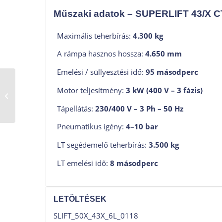
Műszaki adatok – SUPERLIFT 43/X C
Maximális teherbírás:
4.300 kg
A rámpa hasznos hossza:
4.650 mm
Emelési / süllyesztési idő:
95 másodperc
Easy Action 4WD-
Motor teljesítmény:
3 kW (400 V – 3 fázis)
Személygépkocsi
Teljesítménymérő pad
Tápellátás:
230/400 V – 3 Ph – 50 Hz
Pneumatikus igény:
4–10 bar
LT segédemelő teherbírás:
3.500 kg
LT emelési idő:
8 másodperc
LETÖLTÉSEK
SLIFT_50X_43X_6L_0118