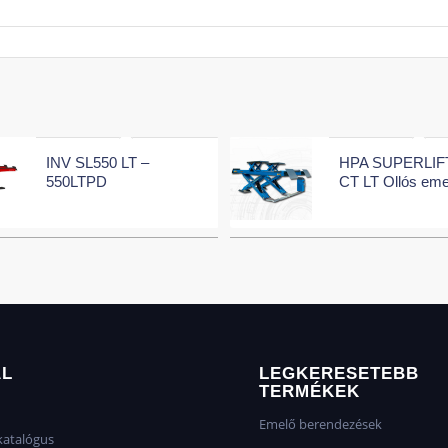
INV SL550 LT –
HPA SUPERLIFT
550LTPD
CT LT Ollós eme
AL
LEGKERESETEBB
TERMÉKEK
Emelő berendezések
atalógus