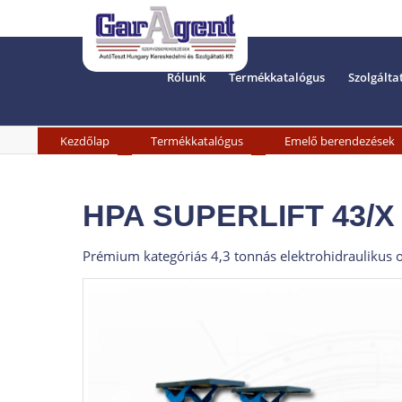
Rólunk
Termékkatalógus
Szolgálta
»
»
Kezdőlap
Termékkatalógus
Emelő berendezések
HPA SUPERLIFT 43/X 
Prémium kategóriás 4,3 tonnás elektrohidraulikus o