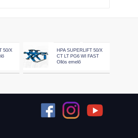
 50/X
HPA SUPERLIFT 50/X
lő
CT LT PG6 WI FAST
Ollós emelő