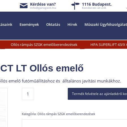
Kérdése van?
1116 Budapest,
info@garagent.hu
Kondorosi út 2/A
tásaink
Események
Oktatás
Hírek
Műszaki Ügyfélszolgálat
»
»
Ollós rámpás SZGK emelőberendezések
HPA SUPERLIFT 43/X C
CT LT Ollós emelő
llós emelő futóműállításhoz és álltalános javítási munkákhoz.
Termék felvétele az ajánlatkérő k
Kategória:
Ollós rámpás SZGK emelőberendezések