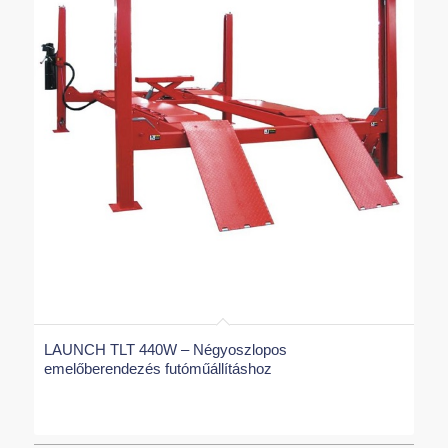
LAUNCH TLT 440W – Négyoszlopos
emelőberendezés futóműállításhoz