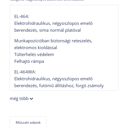
EL-464:
Elektrohidraulikus, négyoszlopos emelő
berendezés, sima normál platóval
Munkapozícióban biztonsági reteszelés,
elektromos kioldással
Túlterhelés védelem
Felhajtó rámpa
EL-464WA:
Elektrohidraulikus, négyoszlopos emelő
berendezés, futómű állításhoz, forgó zsámoly
előkészítéssel, telepített hátsó csúszó lappal,
még több
segédemelővel.
Beépített segédemelő
Forgózsámoly
Hátsó csúszó lap
Műszaki adatok
Munkapozícióban biztonsági reteszelés,