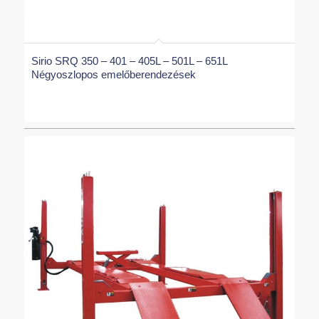
Sirio SRQ 350 – 401 – 405L – 501L – 651L
Négyoszlopos emelőberendezések