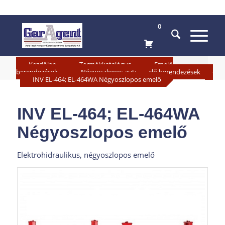
0
»
»
Kezdőlap
Termékkatalógus
Emelő
»
berendezések
Négyoszlopos autóemelő berendezések
»
INV EL-464; EL-464WA Négyoszlopos emelő
INV EL-464; EL-464WA
Négyoszlopos emelő
Elektrohidraulikus, négyoszlopos emelő