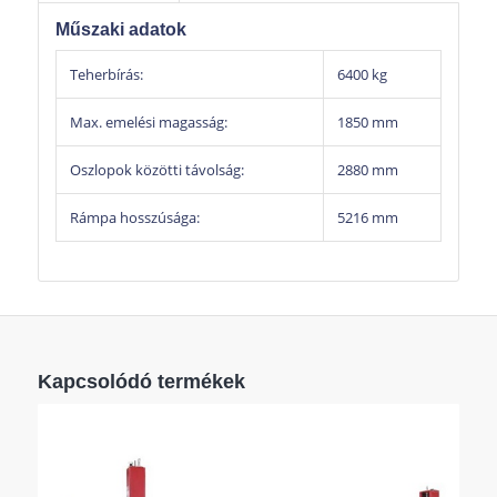
elektromos kioldással
Műszaki adatok
Túlterhelés védelem
Teherbírás:
6400 kg
Max. emelési magasság:
1850 mm
Oszlopok közötti távolság:
2880 mm
Rámpa hosszúsága:
5216 mm
Kapcsolódó termékek