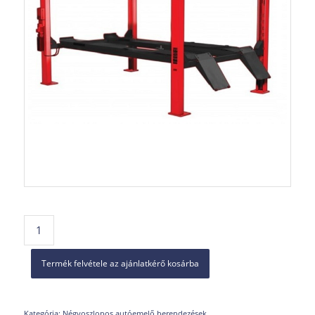
Termék felvétele az ajánlatkérő kosárba
Kategória:
Négyoszlopos autóemelő berendezések