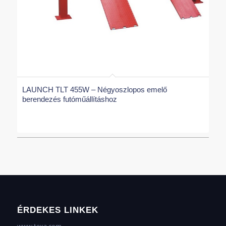
LAUNCH TLT 455W – Négyoszlopos emelő
berendezés futóműállításhoz
ÉRDEKES LINKEK
www.texa.com