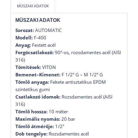
MÜSZAKI ADATOK
MÜSZAKI ADATOK
Sorozat:
AUTOMATIC
Modell:
F-400
Anyag:
Festett acél
Forgócsatlakozó:
90°-os, rozsdamentes acél (AISI
316)
Tömítések:
VITON
Bemenet–Kimenet:
F 1/2” G – M 1/2” G
Tömlő anyaga:
Fekete antisztatikus EPDM
szintetikus gumi
Csatlakozó idomok:
Rozsdamentes acél (AISI
316)
Tömlő hossza:
10 méter
Maximális nyomás:
20 bar
Tömlő átmérője:
1/2″
Dob tengelye:
Rozsdamentes acél