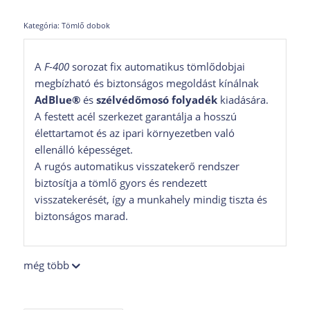
Kategória:
Tömlő dobok
A
F-400
sorozat fix automatikus tömlődobjai
megbízható és biztonságos megoldást kínálnak
AdBlue®
és
szélvédőmosó folyadék
kiadására.
A festett acél szerkezet garantálja a hosszú
élettartamot és az ipari környezetben való
ellenálló képességet.
A rugós automatikus visszatekerő rendszer
biztosítja a tömlő gyors és rendezett
visszatekerését, így a munkahely mindig tiszta és
biztonságos marad.
még több