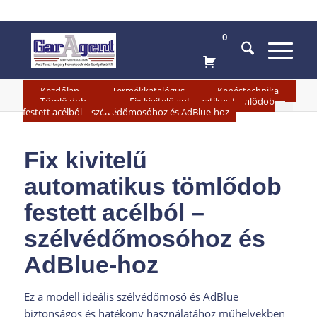
0
»
»
»
Kezdőlap
Termékkatalógus
Kenéstechnika
»
Tömlő dobok
Fix kivitelű automatikus tömlődob
festett acélból – szélvédőmosóhoz és AdBlue-hoz
Fix kivitelű
automatikus tömlődob
festett acélból –
szélvédőmosóhoz és
AdBlue-hoz
Ez a modell ideális szélvédőmosó és AdBlue
biztonságos és hatékony használatához műhelyekben