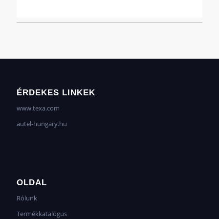
ÉRDEKES LINKEK
www.texa.com
autel-hungary.hu
OLDAL
Rólunk
Termékkatalógus