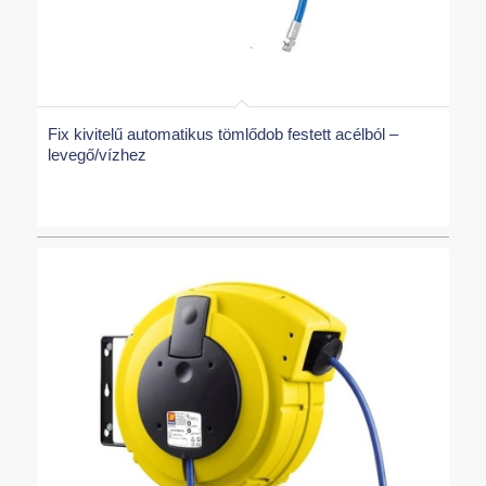
Fix kivitelű automatikus tömlődob festett acélból –
levegő/vízhez