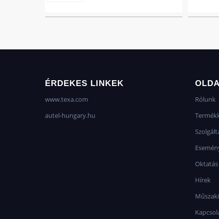
ÉRDEKES LINKEK
OLD
www.texa.com
Rólunk
autel-hungary.hu
Termékk
Szolgált
Esemén
Oktatás
Hírek
Műszaki
Kapcsol