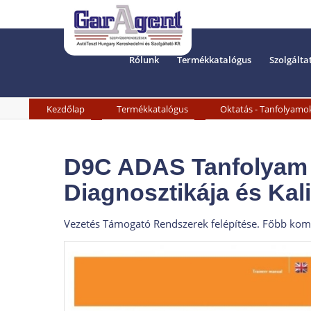
Rólunk
Termékkatalógus
Szolgálta
»
»
Kezdőlap
Termékkatalógus
Oktatás - Tanfolyamo
D9C ADAS Tanfolyam 
Diagnosztikája és Kal
Vezetés Támogató Rendszerek felépítése. Főbb komp