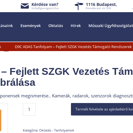
Kérdése van?
1116 Budapest,
info@garagent.hu
Kondorosi út 2/A
tásaink
Események
Oktatás
Hírek
Műszaki Ügyfélszolgálat
»
k
D9C ADAS Tanfolyam – Fejlett SZGK Vezetés Támogató Rendszerek D
– Fejlett SZGK Vezetés Tá
ibrálása
onensek megismerése.. Kamerák, radarok, szenzorok diagnosztik
Termék felvétele az ajánlatkérő k
Kategória:
Oktatás - Tanfolyamok