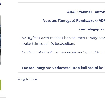
ADAS Szakmai Tanfol
Vezetés Támogató Rendszerek (ADAS
Személygépjár
Az ügyfelek azért mennek hozzád, mert te vagy a 
szakértelmedben és tudásodban.
Ezzel a bizalommal nem szabad visszaélni, mert könny
Tudtad, hogy szélvédőcsere után kalibrálni ke
Ismered ezeket a rövidítéseket: TSR, ACC, ITS, BSD,
még több
és tudod, hogyan kell diagnosztizálni és kalibrálni 
A munkád során bármikor találkozhatsz velük.