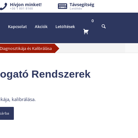
Hívjon minket!
Távsegítség
+36 1 801 8160
Letöltés
0
Kapcsolat
Akciók
Letöltések
iagnosztikája és Kalibrálása
mogató Rendszerek
ája, kalibrálása.
osárba