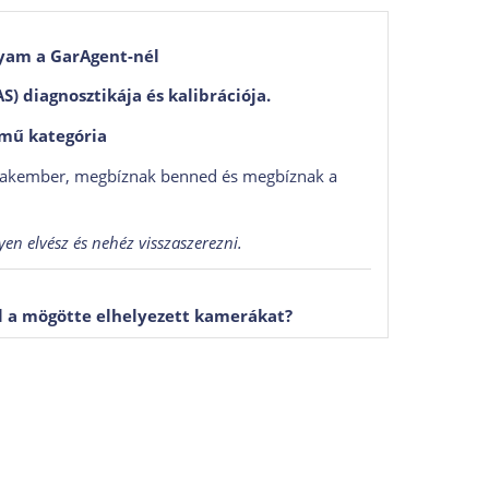
yam a GarAgent-nél
) diagnosztikája és kalibrációja.
mű kategória
szakember, megbíznak benned és megbíznak a
en elvész és nehéz visszaszerezni.
ll a mögötte elhelyezett kamerákat?
 DDS vagy a LIDAR ?
a betűk mögött rejlő rendszereket.