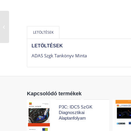
GT1: Chiptuning –
Kezdő Chiptuning
LETÖLTÉSEK
Tanfolyam
LETÖLTÉSEK
ADAS Szgk Tankönyv Minta
Kapcsolódó termékek
P3C: IDC5 SzGK
Diagnosztikai
Alaptanfolyam