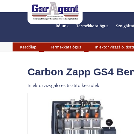
Rólunk
Termékkatalógus
Szolgálta
»
»
Kezdőlap
Termékkatalógus
Injektor vizsgáló, tiszt
Carbon Zapp GS4 Benzi
Injektorvizsgáló és tisztító készülék