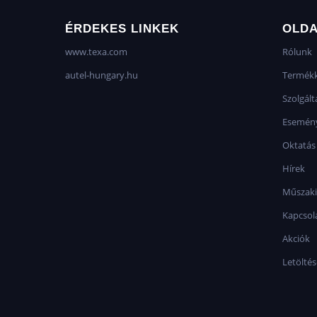
ÉRDEKES LINKEK
OLD
www.texa.com
Rólunk
autel-hungary.hu
Termékk
Szolgált
Esemén
Oktatás
Hírek
Műszaki
Kapcsol
Akciók
Letölté