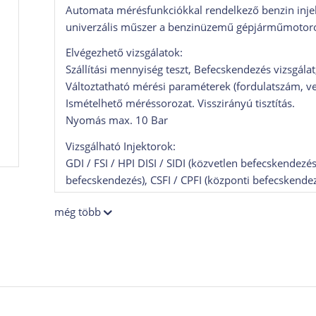
Automata mérésfunkciókkal rendelkező benzin injekt
univerzális műszer a benzinüzemű gépjárműmotorok 
Elvégezhető vizsgálatok:
Szállítási mennyiség teszt, Befecskendezés vizsgál
Változtatható mérési paraméterek (fordulatszám, vez
Ismételhető méréssorozat. Visszirányú tisztítás.
Nyomás max. 10 Bar
Vizsgálható Injektorok:
GDI / FSI / HPI DISI / SIDI (közvetlen befecskendezé
befecskendezés), CSFI / CPFI (központi befecskendezé
JETRONIC (folyamatos)
még több
Bizonyos injektor típusok vizsgálatához opcionális 
Ultrahangos tisztítás:
A műszeregység része egy az UB15s ultrahangos tisz
egyéb motor alkatrészekre lerakódott és más módo
szennyeződések gyors és egyszerű tisztítására.