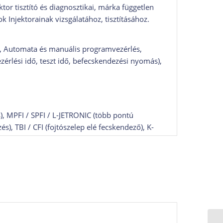
or tisztító és diagnosztikai, márka független
Injektorainak vizsgálatához, tisztításához.
at, Automata és manuális programvezérlés,
érlési idő, teszt idő, befecskendezési nyomás),
s), MPFI / SPFI / L-JETRONIC (több pontú
s), TBI / CFI (fojtószelep elé fecskendező), K-
tartozékok szükségesek.
títókád, mely megoldást nyújt az injektorokra és
n nem vagy csak nehezen eltávolítható