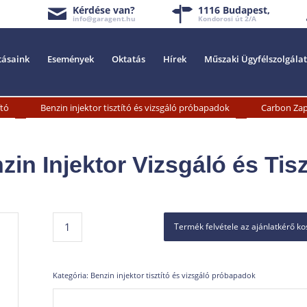
Kérdése van?
1116 Budapest,
info@garagent.hu
Kondorosi út 2/A
tásaink
Események
Oktatás
Hírek
Műszaki Ügyfélszolgálat
»
»
ító
Benzin injektor tisztító és vizsgáló próbapadok
Carbon Zapp
n Injektor Vizsgáló és Tisz
Termék felvétele az ajánlatkérő k
Kategória:
Benzin injektor tisztító és vizsgáló próbapadok