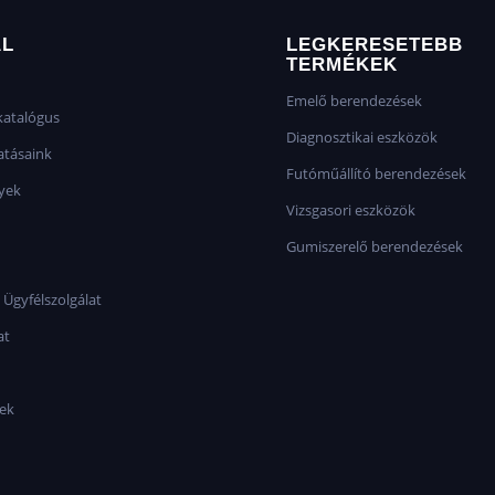
AL
LEGKERESETEBB
TERMÉKEK
Emelő berendezések
atalógus
Diagnosztikai eszközök
atásaink
Futóműállító berendezések
yek
Vizsgasori eszközök
Gumiszerelő berendezések
 Ügyfélszolgálat
at
sek