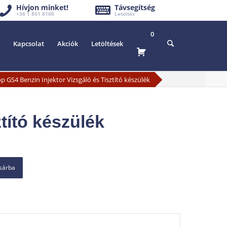
Hívjon minket!
Távsegítség
+36 1 801 8160
Letöltés
0
Kapcsolat
Akciók
Letöltések
 GS4 Benzin Injektor Vizsgáló és Tisztító készülék
tító készülék
osárba