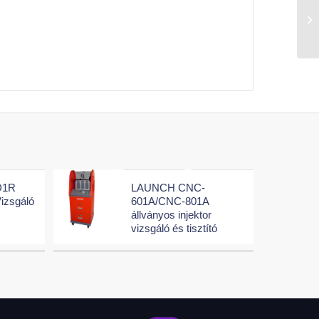
D1R
LAUNCH CNC-
Vizsgáló
601A/CNC-801A
állványos injektor
vizsgáló és tisztító