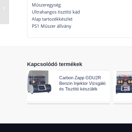
Műszeregység
602A/CNC-802A
Injektor vizsgáló és
Ultrahangos tisztító kád
tisztító
Alap tartozékkészlet
PS1 Műszer állvány
Kapcsolódó termékek
Carbon Zapp GDU2R
Benzin Injektor Vizsgáló
és Tisztító készülék