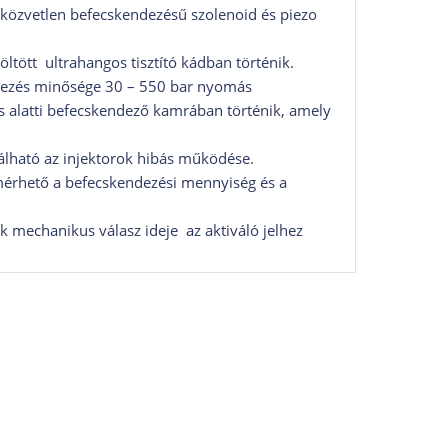
zvetlen befecskendezésű szolenoid és piezo
ltöltött ultrahangos tisztító kádban történik.
ndezés minősége 30 – 550 bar nyomás
s alatti befecskendező kamrában történik, amely
izálható az injektorok hibás működése.
érhető a befecskendezési mennyiség és a
ok mechanikus válasz ideje az aktiváló jelhez
métereinek a vizsgálatára is, u.m. ellenállás,
ztek is.
tver biztosítja a hozzáférést technológia
hálózati kapcsolatok, server szinkronizáció,
tartozékok segítségével alkalmas a hagyományos
s.