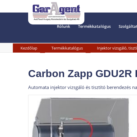
Rólunk
Termékkatalógus
Szolgálta
»
»
Kezdőlap
Termékkatalógus
Injektor vizsgáló, tiszt
Carbon Zapp GDU2R Ben
Automata injektor vizsgáló és tisztító berendezés n