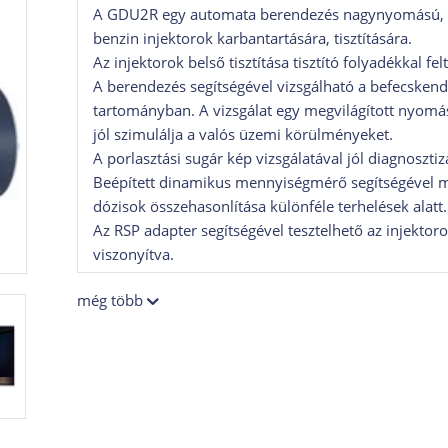
A GDU2R egy automata berendezés nagynyomású, kö
benzin injektorok karbantartására, tisztítására.
Az injektorok belső tisztítása tisztító folyadékkal fe
A berendezés segítségével vizsgálható a befecske
tartományban. A vizsgálat egy megvilágított nyomá
jól szimulálja a valós üzemi körülményeket.
A porlasztási sugár kép vizsgálatával jól diagnoszt
Beépített dinamikus mennyiségmérő segítségével m
dózisok összehasonlítása különféle terhelések alatt.
Az RSP adapter segítségével tesztelhető az injektor
viszonyítva.
A GDU2R alkalmas a befecskendezők elektromos para
még több
induktivitás, kapacitás és, végezhetőek szivárgás tes
A berendezés számára az Andoid alapú rendszer szof
nyújtotta fejlett szolgáltatásokhoz, WiFi kapcsolat, 
hálózati nyomtatás, stb..
A berendezés a megfelelő adapterek és opcionális 
alacsony nyomású (10 bar) injektorok vizsgálatára i