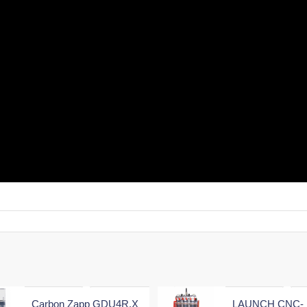
Carbon Zapp GDU4R.X
LAUNCH CNC-