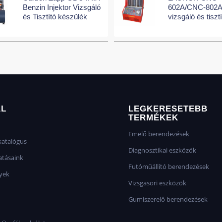
Benzin Injektor Vizsgáló
602A/CNC-802A 
és Tisztító készülék
vizsgáló és tiszt
AL
LEGKERESETEBB
TERMÉKEK
Emelő berendezések
atalógus
Diagnosztikai eszközök
atásaink
Futóműállító berendezések
yek
Vizsgasori eszközök
Gumiszerelő berendezések