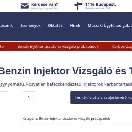
Kérdése van?
1116 Budapest,
info@garagent.hu
Kondorosi út 2/A
tásaink
Események
Oktatás
Hírek
Műszaki Ügyfélszolgálat
»
»
ító
Benzin injektor tisztító és vizsgáló próbapadok
Carbon Zapp
zin Injektor Vizsgáló és T
agynyomású, közvetlen befecskendezésű injektorok karbantartására
Termék felvétele az ajánlatkérő k
Kategória:
Benzin injektor tisztító és vizsgáló próbapadok