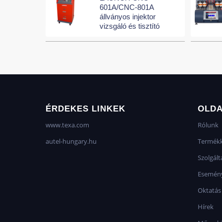
601A/CNC-801A
állványos injektor
vizsgáló és tisztító
ÉRDEKES LINKEK
OLD
www.texa.com
Rólunk
autel-hungary.hu
Termékk
Szolgált
Esemén
Oktatás
Hírek