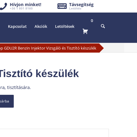
Hívjon minket!
Távsegítség
+36 1 801 8160
Letöltés
0
Kapcsolat
Akciók
Letöltések
 GDU2R Benzin Injektor Vizsgáló és Tisztító készülék
isztító készülék
, tisztítására.
osárba