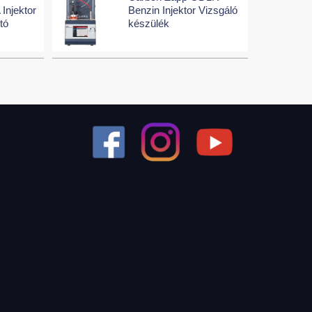
Injektor
Benzin Injektor Vizsgáló
ító
készülék