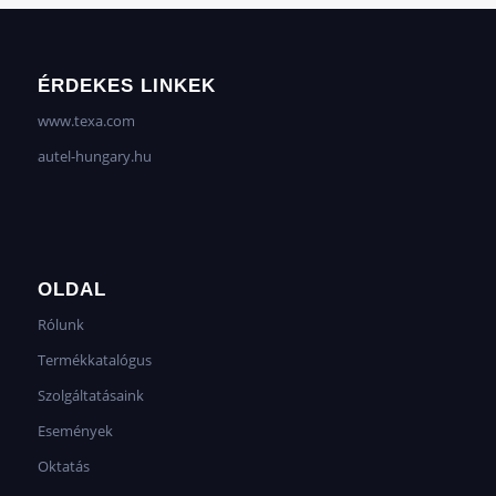
ÉRDEKES LINKEK
www.texa.com
autel-hungary.hu
OLDAL
Rólunk
Termékkatalógus
Szolgáltatásaink
Események
Oktatás