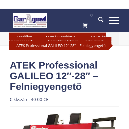
0
»
»
Kezdőlap
Termékkatalógus
Felnijavító
»
»
Berendezések
Hidraulikus felni egyengető gépek
ATEK Professional GALILEO 12″-28″ – Felniegyengető
ATEK Professional
GALILEO 12″-28″ –
Felniegyengető
Cikkszám: 40 00 CE