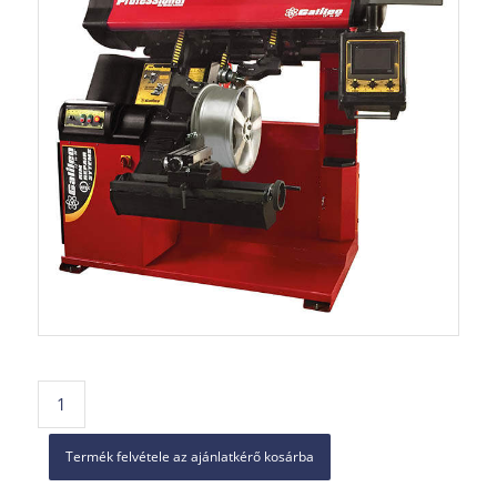
Termék felvétele az ajánlatkérő kosárba