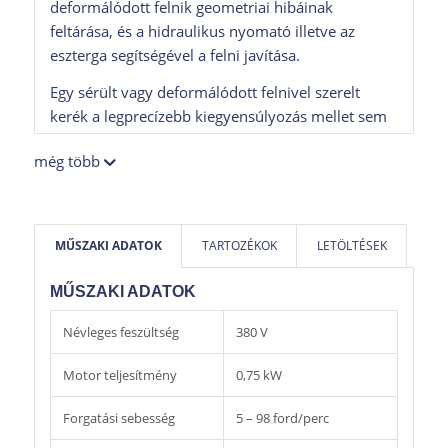
deformálódott felnik geometriai hibáinak
feltárása, és a hidraulikus nyomató illetve az
eszterga segítségével a felni javítása.
Egy sérült vagy deformálódott felnivel szerelt
kerék a legprecízebb kiegyensúlyozás mellet sem
fog egyenletesen, ütés mentesen futni. A tökéletes
még több
javításhoz nélkülözhetetlen a felni egyengető
berendezés használata és a felni geometriájának
helyreállítása.
MŰSZAKI ADATOK
TARTOZÉKOK
LETÖLTÉSEK
A robusztus, masszív konstrukció és a nagy
teljesítményű hidraulika garantálja a megbízható
MŰSZAKI ADATOK
működést és hosszú élettartamot extrém
igénybevétel mellet is.
Névleges feszültség
380 V
A Jumbo K típus teljes hídkészletet tartalmaz, a
Motor teljesítmény
0,75 kW
Jumbo berendezéshez opcionálisan rendelhető.
Forgatási sebesség
5 – 98 ford/perc