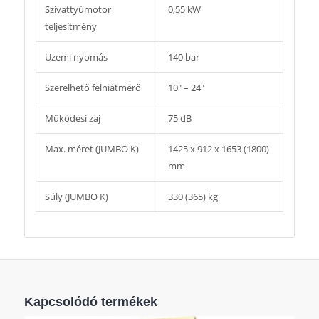
Szivattyúmotor
0,55 kW
teljesítmény
Üzemi nyomás
140 bar
Szerelhető felniátmérő
10″ – 24″
Működési zaj
75 dB
Max. méret (JUMBO K)
1425 x 912 x 1653 (1800)
mm
Súly (JUMBO K)
330 (365) kg
Kapcsolódó termékek