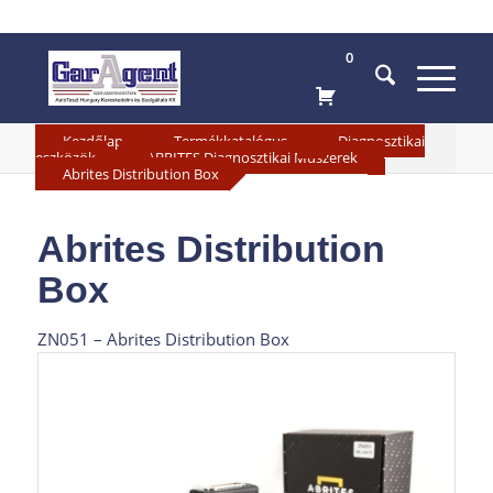
0
»
»
Kezdőlap
Termékkatalógus
Diagnosztikai
»
»
eszközök
ABRITES Diagnosztikai Műszerek
Abrites Distribution Box
Abrites Distribution
Box
ZN051 – Abrites Distribution Box