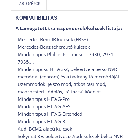
TARTOZÉKOK
CB401 kábelkészlet az ECU-k asztali
csatlakoztatásához
KOMPATIBILITÁS
CB402 hosszabbító kábel az AVDI
A támogatott transzponderek/kulcsok listája:
csatlakoztatásához
Mercedes-Benz IR kulcsok (FBS3)
Beépített biztosíték relé
Mercedes-Benz teherautó kulcsok
Beépített LED jelzőfény
Minden típus Philips PIT típusú – 7930, 7931,
Kábelkészlet különböző csatlakozásokhoz
7935,…
Minden típusú HITAG-2, beleértve a belső NVR
A termék megvásárlásához
AVDI
interfész és aktív
memóriát (eeprom) és a távirányító memóriáját.
AMS
szükséges.
Üzemmódok: jelszó mód, titkosítási mód,
manchesteri kódolás, kétfázisú kódolás
Minden típus HITAG-Pro
Minden típus HITAG-AES
Minden típus HITAG-Extended
Minden típus HITAG-3
Audi BCM2 alapú kulcsok
Sokymat 8E, beleértve az Audi kulcsok belső NVR