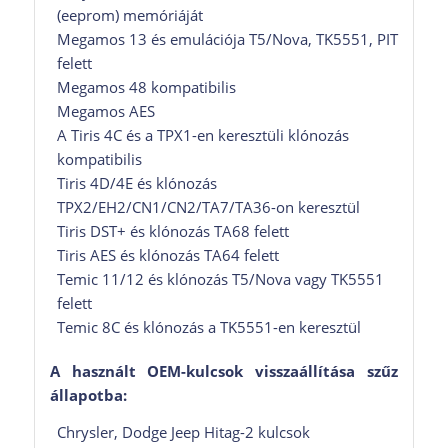
(eeprom) memóriáját
Megamos 13 és emulációja T5/Nova, TK5551, PIT
felett
Megamos 48 kompatibilis
Megamos AES
A Tiris 4C és a TPX1-en keresztüli klónozás
kompatibilis
Tiris 4D/4E és klónozás
TPX2/EH2/CN1/CN2/TA7/TA36-on keresztül
Tiris DST+ és klónozás TA68 felett
Tiris AES és klónozás TA64 felett
Temic 11/12 és klónozás T5/Nova vagy TK5551
felett
Temic 8C és klónozás a TK5551-en keresztül
A használt OEM-kulcsok visszaállítása szűz
állapotba:
Chrysler, Dodge Jeep Hitag-2 kulcsok