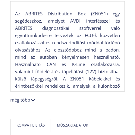
Az ABRITES Distribution Box (ZN051) egy
segédeszköz, amelyet AVDI interfésszel és
ABRITES diagnosztikai szoftverrel való
együttműködésre terveztek az ECU-k közvetlen
csatlakozással és rendszerindítási móddal történő
olvasásához. Az elosztódoboz mind a padon,
mind az autóban kényelmesen használható.
Használható CAN és K-Line csatlakozásra,
valamint földelést és tápellátást (12V) biztosíthat
külső tápegységről. A ZN051 kábelekkel és
érintkezőkkel rendelkezik, amelyek a különböző
modulokhoz való csatlakozáshoz használhatók, a
még több
modulok szűzesítéséhez, személyre szabásához és
aktiválásához. Az eszközbe beépített biztosítékrelé
is van, amely lehetővé teszi a gyors jelszókivonást
a Mercedes-Benz járművekből.
KOMPATIBILITÁS
MŰSZAKI ADATOK
A ZN051 a következőket tartalmazza: