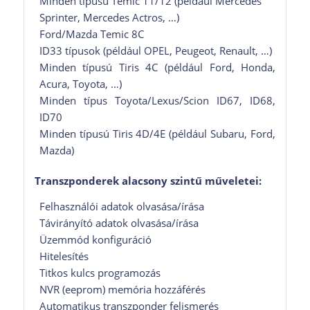
Minden típusú Temic 11/12 (például Mercedes
Sprinter, Mercedes Actros, …)
Ford/Mazda Temic 8C
ID33 típusok (például OPEL, Peugeot, Renault, …)
Minden típusú Tiris 4C (például Ford, Honda,
Acura, Toyota, …)
Minden típus Toyota/Lexus/Scion ID67, ID68,
ID70
Minden típusú Tiris 4D/4E (például Subaru, Ford,
Mazda)
Transzponderek alacsony szintű műveletei:
Felhasználói adatok olvasása/írása
Távirányító adatok olvasása/írása
Üzemmód konfiguráció
Hitelesítés
Titkos kulcs programozás
NVR (eeprom) memória hozzáférés
Automatikus transzponder felismerés