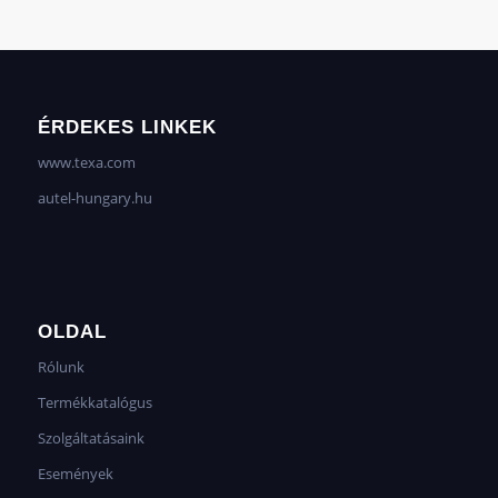
ÉRDEKES LINKEK
www.texa.com
autel-hungary.hu
OLDAL
Rólunk
Termékkatalógus
Szolgáltatásaink
Események