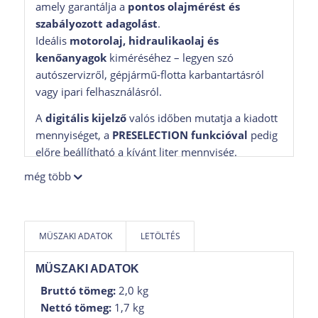
amely garantálja a
pontos olajmérést és
szabályozott adagolást
.
Ideális
motorolaj, hidraulikaolaj és
kenőanyagok
kiméréséhez – legyen szó
autószervizről, gépjármű-flotta karbantartásról
vagy ipari felhasználásról.
A
digitális kijelző
valós időben mutatja a kiadott
mennyiséget, a
PRESELECTION funkcióval
pedig
előre beállítható a kívánt liter mennyiség.
A
merev 45°-os csővég
és az
automatikus
még több
cseppmentes szelep
kényelmes és tiszta
munkavégzést biztosít.
MÜSZAKI ADATOK
LETÖLTÉS
Főbb jellemzők:
Digitális olajmérő pisztoly
beépített
MÜSZAKI ADATOK
átfolyásmérővel
Bruttó tömeg:
2,0 kg
Előválasztásos adagolás (PRESELECTION)
vagy
Nettó tömeg:
1,7 kg
manuális üzemmód