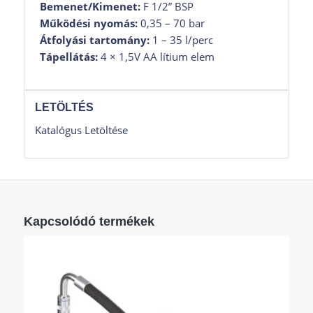
Bemenet/Kimenet:
F 1/2” BSP
Automatikus cseppmentes szelep
– Ø14 mm
Működési nyomás:
0,35 – 70 bar
kimenet
Átfolyási tartomány:
1 – 35 l/perc
Merev 45°-os csővég
a nehezen hozzáférhető
Tápellátás:
4 × 1,5V AA lítium elem
helyekhez
Több mértékegység
(liter, gallon, pint) –
egyszerű kalibrálás
LETÖLTÉS
Robusztus ipari kivitel
, hosszú élettartam
Katalógus Letöltése
Kapcsolódó termékek