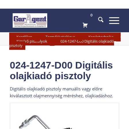
0
»
»
»
Kezdőlap
Termékkatalógus
Kenéstechnika
»
Kimérő pisztolyok
024-1247-D00 Digitális olajkiadó
pisztoly
024-1247-D00 Digitális
olajkiadó pisztoly
Digitális olajkiadó pisztoly manuális vagy előre
kiválasztott olajmennyiség méréshez, olajkiadáshoz.