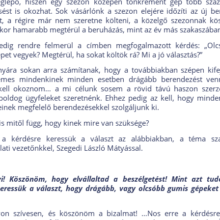
lepő, hiszen egy szezon közepén tönkrement gép több száz
esést is okozhat. Sok vásárlónk a szezon elejére időzíti az új b
t, a régire már nem szeretne költeni, a közelgő szezonnak k
nkor hamarabb megtérül a beruházás, mint az év más szakaszába
pedig rendre felmerül a címben megfogalmazott kérdés: „Olc
et vegyek? Megtérül, ha sokat költök rá? Mi a jó választás?”
yára sokan arra számítanak, hogy a továbbiakban szépen kif
emes mindenkinek minden esetben drágább berendezést venn
 kell okoznom… a mi célunk sosem a rövid távú haszon szerzé
 boldog ügyfeleket szeretnénk. Ehhez pedig az kell, hogy minden
einek megfelelő berendezésekkel szolgáljunk ki.
s mitől függ, hogy kinek mire van szüksége?
 a kérdésre keressük a választ az alábbiakban, a téma szak
lati vezetőnkkel, Szegedi László Mátyással.
yi! Köszönöm, hogy elvállaltad a beszélgetést! Mint azt tud
eressük a választ, hogy drágább, vagy olcsóbb gumis gépeke
gyon szívesen, és köszönöm a bizalmat! …Nos erre a kérdésre