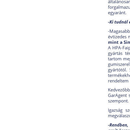
általánosan
forgalmaz
egyaránt.
-Ki tudnál
-Magasabb
évtizedes 
mint a Sim
A HPA-Faip
gyártás t
tartom meg
gumiszerel
gyártótól.
termékekh
rendeltem 
Kedvezőbb
GarAgent s
szempont. 
Igazság s
megválaszo
-Rendben, 