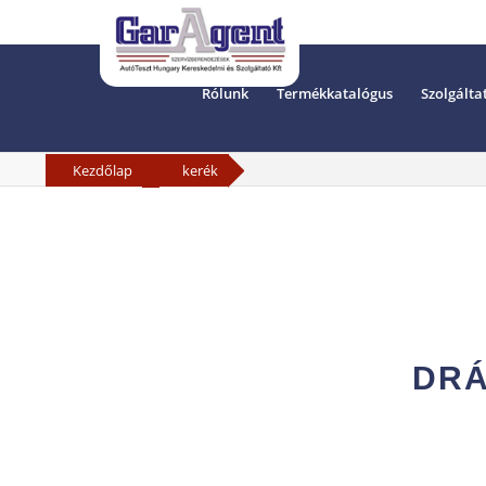
Rólunk
Termékkatalógus
Szolgálta
»
Kezdőlap
kerék
DRÁ