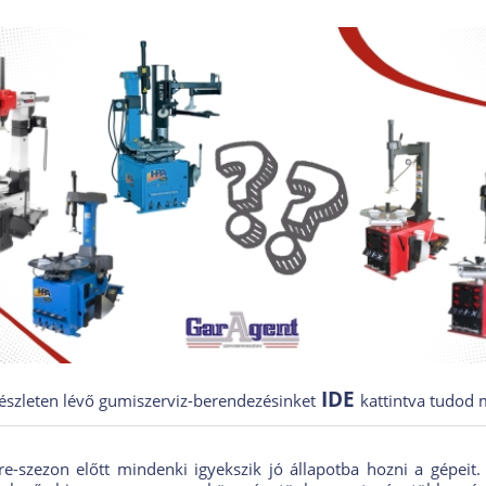
IDE
készleten lévő gumiszerviz-berendezésinket
kattintva tudod 
e-szezon előtt mindenki igyekszik jó állapotba hozni a gépeit.