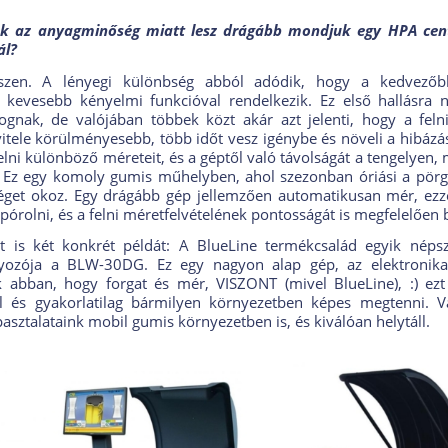
ak az anyagminőség miatt lesz drágább mondjuk egy HPA cent
ál?
zen. A lényegi különbség abból adódik, hogy a kedvező
 kevesebb kényelmi funkcióval rendelkezik. Ez első hallásra
ognak, de valójában többek közt akár azt jelenti, hogy a feln
itele körülményesebb, több időt vesz igénybe és növeli a hibázás 
elni különböző méreteit, és a géptől való távolságát a tengelyen,
i. Ez egy komoly gumis műhelyben, ahol szezonban óriási a pör
éget okoz. Egy drágább gép jellemzően automatikusan mér, ezz
spórolni, és a felni méretfelvételének pontosságát is megfelelően b
t is két konkrét példát: A BlueLine termékcsalád egyik néps
yozója a BLW-30DG. Ez egy nagyon alap gép, az elektronikai
 abban, hogy forgat és mér, VISZONT (mivel BlueLine), :) ez
l és gyakorlatilag bármilyen környezetben képes megtenni. 
asztalataink mobil gumis környezetben is, és kiválóan helytáll.