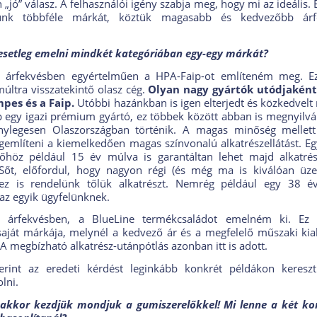
 „jó” válasz. A felhasználói igény szabja meg, hogy mi az ideális.
unk többféle márkát, köztük magasabb és kedvezőbb árf
 esetleg emelni mindkét kategóriában egy-egy márkát?
 árfekvésben egyértelműen a HPA-Faip-ot említeném meg. E
múltra visszatekintő olasz cég.
Olyan nagy gyártók utódjakén
pes és a Faip.
Utóbbi hazánkban is igen elterjedt és közkedvelt 
 egy igazi prémium gyártó, ez többek között abban is megnyilvá
énylegesen Olaszországban történik. A magas minőség mellett
említeni a kiemelkedően magas színvonalú alkatrészellátást. E
őhöz például 15 év múlva is garantáltan lehet majd alkatré
 Sőt, előfordul, hogy nagyon régi (és még ma is kiválóan üz
ez is rendelünk tőlük alkatrészt. Nemrég például egy 38 é
az egyik ügyfelünknek.
 árfekvésben, a BlueLine termékcsaládot emelném ki. Ez
aját márkája, melynél a kedvező ár és a megfelelő műszaki kial
A megbízható alkatrész-utánpótlás azonban itt is adott.
zerint az eredeti kérdést leginkább konkrét példákon keresz
lni.
akkor kezdjük mondjuk a gumiszerelőkkel! Mi lenne a két ko