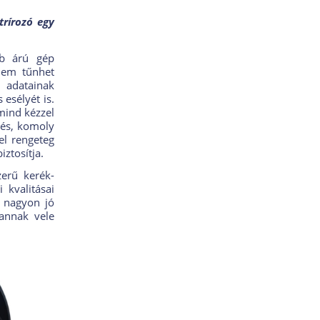
rírozó egy
bb árú gép
 nem tűnhet
i adatainak
esélyét is.
 mind kézzel
gés, komoly
el rengeteg
iztosítja.
zerű kerék-
 kvalitásai
t nagyon jó
Vannak vele