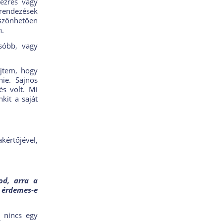
ezres vagy
erendezések
öszönhetően
n.
sóbb, vagy
ejtem, hogy
ie. Sajnos
s volt. Mi
kit a saját
értőjével,
od, arra a
t érdemes-e
 nincs egy