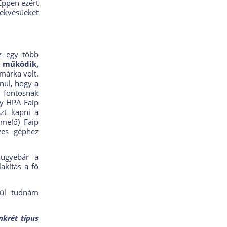
 Éppen ezért
ekvésűeket
z egy több
t működik,
márka volt.
nul, hogy a
 fontosnak
gy HPA-Faip
szt kapni a
emelő) Faip
ves géphez
 ugyebár a
akítás a fő
tül tudnám
nkrét típus