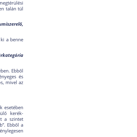
megtérülési
n talán túl
umiszerelő,
 ki a benne
árkategória
ében. Ebből
ényeges és
s, mivel az
ek esetében
ülő kerék-
t a szintet
b”. Ebből a
ténylegesen