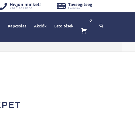
Hívjon minket!
Távsegítség
+36 1 801 8160
Letöltés
0
Kapcsolat
Akciók
Letöltések
ÉPET