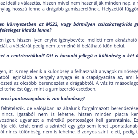
 az ideális választás, hiszen mivel nem használják minden nap, a 
onylag hosszú lenne a drágább gumiszerelőnek. Helyzettől függőe
yen környezetben az M522, vagy bármilyen csúcskategóriás g
felesleges kiadás lenne?
n igen, hiszen ilyen enyhe igénybevétel mellett nem aknázható
ciál, a vételárát pedig nem termelné ki belátható időn belül.
zet a centrírozókkal? Ott is hasonló jellegű a különbség a két 
igen, itt is megjelenik a különbség a felhasznált anyagok minőség
tból leginkább a tengely anyaga és a csapágyazása az, ami l
zteti az olcsóbb berendezést a drágábbtól. A váz itt másodlago
el terhelést úgy, mint a gumiszerelő esetében.
érési pontosságában is van különbség?
 feltételezik, de valójában az általunk forgalmazott berendezés
n nincs. Igazából nem is lehetne, hiszen minden piacra ker
yozónak ugyanazt a mértékű pontosságot kell garantálnia. Ez
 írja elő, tehát ennél a szintnél egy gép sem lehet „pontatlanab
l nincs különbség, nem is lehetne. Bizonyos szint felett, pedig 