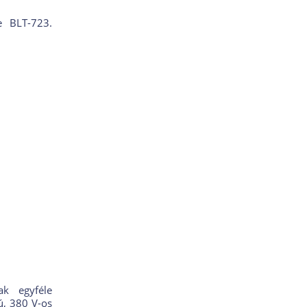
e BLT-723.
ak egyféle
ú, 380 V-os