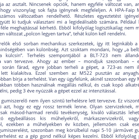
ja az asztalt. Nincsenek opciók, hanem egyféle változat van, 
, hogy viszonylag sok fajta igénynek megfeleljen. A HPA-Faip
zámos változatban rendelhető. Részletes egyeztetést igénye
együtt ki tudjuk választani mi a legideálisabb számára. Például
féle meghajtással kérhető. Ebből kifolyólag logisztikailag nem 
 változat „polcon legyen tartva”, tehát külön kell rendelni.
elők első sorban mechanikus szerkezetek, így itt leginkább a 
inőségében van különbség. Azt szoktam mondani, hogy „a belb
a külcsín”. Terhelés szempontjából a BLT-723 nem állandó
ra van tervezve. Ahogy az ember – mondjuk szezonban – 
során fárad, egyre jobban terheli a gépet, a 723-as nem il
e lett kialakítva. Ezzel szemben az M522 pusztán az anyagha
bban bírja a terhelést. Van egy ügyfelünk, akinél szezonban egy
kban többen használnak megállás nélkül, és csak kopó alkatré
lni, pedig 3 éve nyúzzák a gépet ezzel az intenzitással.
gumiszerelő nem ilyen szintű terhelésre lett tervezve. Ez viszon
i azt, hogy ez egy rossz termék lenne. Olyan szervizeknek, 
csak másod-harmad rendű tevékenység, kiváló választás lehet
ó egybeállásos kis műhelyekről, márkaszervizekről, vagy
ről, ezekben a műhelyekben év közben, jellemzően csak eseti
umiszerelést, szezonban meg körülbelül napi 5-10 járművet g
erhelést ez a gép gond nélkül képes kezelni. Ebből kifolyólag 