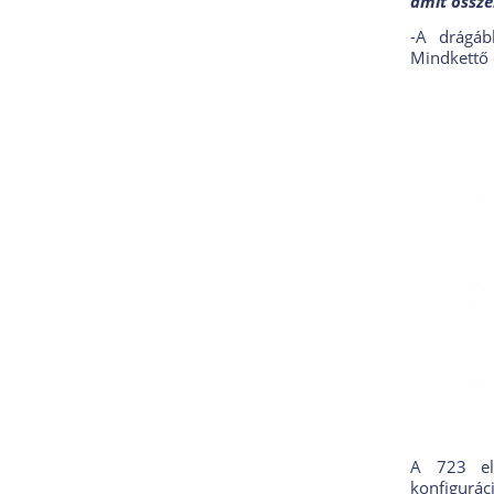
amit össze
-A drágáb
Mindkettő 
A 723 elé
konfigurác