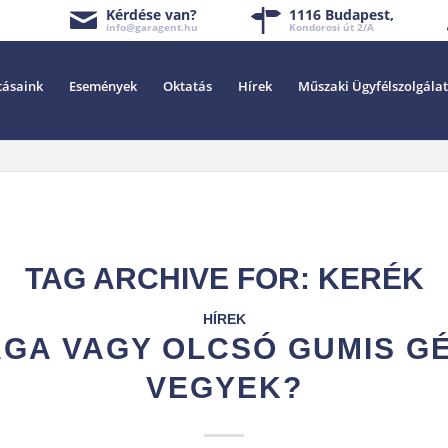
Kérdése van?
1116 Budapest,
info@garagent.hu
Kondorosi út 2/A
tásaink
Események
Oktatás
Hírek
Műszaki Ügyfélszolgálat
TAG ARCHIVE FOR:
KERÉK
HÍREK
GA VAGY OLCSÓ GUMIS G
VEGYEK?