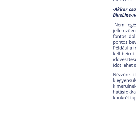
-Akkor cs
BlueLine-n
-Nem egés
jellemzően
fontos dol
pontos bev
Például a f
kell beírn
idővesztes
időt lehet 
Nézzünk it
kiegyensúl
kimerülnek
hatásfokka
konkrét tap