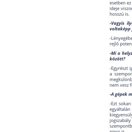
esetben ez
ideje visz
hosszú is.
-Vagyis il
voltaképp 
-Lényegébe
rejlő poten
-Mi a hely
között?
-Egyrészt 
a szempon
megkülönbö
nem vesz f
-A gépek m
-Ezt sokan
egyáltalá
kiegyensúl
jogszabály
szempontbó
nincs is…