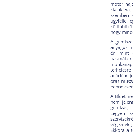
motor hajt
kialakítva
szemben s
ügyféllel 
különböző-
hogy minden
A gumiszer
anyagok m
ér, mint 
használat
munkanap 
terhelésr
adódóan jo
órás műsza
benne cseré
A BlueLine 
nem jelent
gumizás, 
Legyen sz
szervizek
végeznek g
Ekkora a t