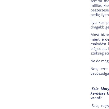
semmi meg
milliós ki
beszerzésé
pedig ilye
Ilyenkor 
drágább gép
Most bizon
miért érd
csalódást
elégedett,
szükséglet
Na de mégi
Nos, erre
vevőszolgá
-Szia Mat
kérdésre k
venni?
-Szia, na