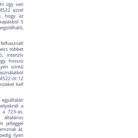
ami úgy van
 M522 ezzel
l, hogy az
 kapásból 5
megoldható,
felhasznált
ecs többet
, intenzív
egy hosszú
yen szintű
sználatból
 M522-őt 12
szeket kell
t egyáltalán
melyeknél a
 a 723-as.
 általános
 jelleggel
umiznak át.
pedig ilyen