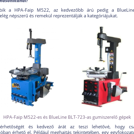
hasonlítanál?
bik a HPA-Faip M522, az kedvezőbb árú pedig a BlueLin
elég népszerű és remekül reprezentálják a kategóriájukat.
HPA-Faip M522-es és BlueLine BLT-723-as gumiszerelő gépek
rhetőségét és kedvező árát az teszi lehetővé, hogy cs
ióban érhető el. Például meghajtás tekintetében, egy egyfokozat