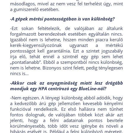
másodlagos, mivel az nem vesz fel terhelést úgy, mint
a gumiszerelő esetében.
-A gépek mérési pontosságában is van különbség?
-Ezt sokan feltételezik, de valójában az általunk
forgalmazott berendezések esetében egyáltalán nincs.
Igazából nem is lehetne, hiszen minden piacra kerülő
kerék-kiegyensúlyozónak ugyanazt a mértékű
pontosságot kell garantálnia. Ezt a szintet jogszabály
írja elő, tehát ennél a szintnél egy gép sem lehet
„pontatlanabb”. Ebből a szempontból nincs különbség,
nem is lehetne. Bizonyos szint felett, pedig ténylegesen
nincs is…
-Akkor csak az anyagminőség miatt lesz drágább
mondjuk egy HPA centrírozó egy BlueLine-nál?
-Nem egészen. A lényegi különbség abból adódik, hogy
a kedvezőbb árú gép jellemzően kevesebb kényelmi
funkcióval rendelkezik. Ez első hallásra nem tűnhet
fontos dolognak, de valójában többek közt akár azt
jelenti, hogy a felni adatainak pontos bevitele
körülményesebb, több időt vesz igénybe és növeli a
hibázás esélyét is. Például a felni különböző méreteit,