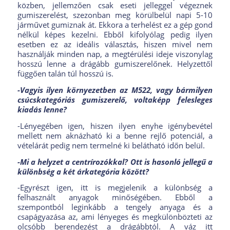
közben, jellemzően csak eseti jelleggel végeznek
gumiszerelést, szezonban meg körülbelül napi 5-10
járművet gumiznak át. Ekkora a terhelést ez a gép gond
nélkül képes kezelni. Ebből kifolyólag pedig ilyen
esetben ez az ideális választás, hiszen mivel nem
használják minden nap, a megtérülési ideje viszonylag
hosszú lenne a drágább gumiszerelőnek. Helyzettől
függően talán túl hosszú is.
-Vagyis ilyen környezetben az M522, vagy bármilyen
csúcskategóriás gumiszerelő, voltaképp felesleges
kiadás lenne?
-Lényegében igen, hiszen ilyen enyhe igénybevétel
mellett nem aknázható ki a benne rejlő potenciál, a
vételárát pedig nem termelné ki belátható időn belül.
-Mi a helyzet a centrírozókkal? Ott is hasonló jellegű a
különbség a két árkategória között?
-Egyrészt igen, itt is megjelenik a különbség a
felhasznált anyagok minőségében. Ebből a
szempontból leginkább a tengely anyaga és a
csapágyazása az, ami lényeges és megkülönbözteti az
olcsóbb berendezést a drágábbtól. A váz itt