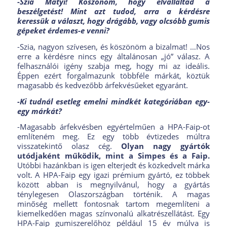
-Szia Matyi! Köszönöm, hogy elvállaltad a
beszélgetést! Mint azt tudod, arra a kérdésre
keressük a választ, hogy drágább, vagy olcsóbb gumis
gépeket érdemes-e venni?
-Szia, nagyon szívesen, és köszönöm a bizalmat! …Nos
erre a kérdésre nincs egy általánosan „jó” válasz. A
felhasználói igény szabja meg, hogy mi az ideális.
Éppen ezért forgalmazunk többféle márkát, köztük
magasabb és kedvezőbb árfekvésűeket egyaránt.
-Ki tudnál esetleg emelni mindkét kategóriában egy-
egy márkát?
-Magasabb árfekvésben egyértelműen a HPA-Faip-ot
említeném meg. Ez egy több évtizedes múltra
visszatekintő olasz cég.
Olyan nagy gyártók
utódjaként működik, mint a Simpes és a Faip.
Utóbbi hazánkban is igen elterjedt és közkedvelt márka
volt. A HPA-Faip egy igazi prémium gyártó, ez többek
között abban is megnyilvánul, hogy a gyártás
ténylegesen Olaszországban történik. A magas
minőség mellett fontosnak tartom megemlíteni a
kiemelkedően magas színvonalú alkatrészellátást. Egy
HPA-Faip gumiszerelőhöz például 15 év múlva is