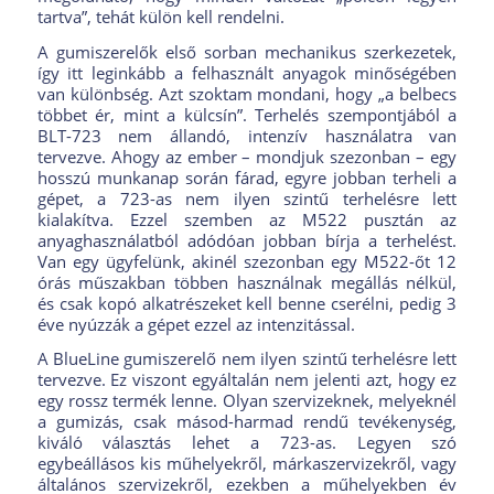
tartva”, tehát külön kell rendelni.
A gumiszerelők első sorban mechanikus szerkezetek,
így itt leginkább a felhasznált anyagok minőségében
van különbség. Azt szoktam mondani, hogy „a belbecs
többet ér, mint a külcsín”. Terhelés szempontjából a
BLT-723 nem állandó, intenzív használatra van
tervezve. Ahogy az ember – mondjuk szezonban – egy
hosszú munkanap során fárad, egyre jobban terheli a
gépet, a 723-as nem ilyen szintű terhelésre lett
kialakítva. Ezzel szemben az M522 pusztán az
anyaghasználatból adódóan jobban bírja a terhelést.
Van egy ügyfelünk, akinél szezonban egy M522-őt 12
órás műszakban többen használnak megállás nélkül,
és csak kopó alkatrészeket kell benne cserélni, pedig 3
éve nyúzzák a gépet ezzel az intenzitással.
A BlueLine gumiszerelő nem ilyen szintű terhelésre lett
tervezve. Ez viszont egyáltalán nem jelenti azt, hogy ez
egy rossz termék lenne. Olyan szervizeknek, melyeknél
a gumizás, csak másod-harmad rendű tevékenység,
kiváló választás lehet a 723-as. Legyen szó
egybeállásos kis műhelyekről, márkaszervizekről, vagy
általános szervizekről, ezekben a műhelyekben év