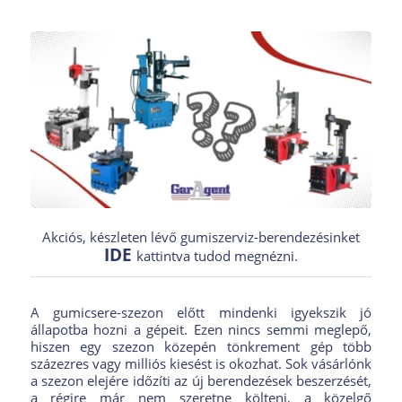
Akciós, készleten lévő gumiszerviz-berendezésinket
IDE
kattintva tudod megnézni.
A gumicsere-szezon előtt mindenki igyekszik jó
állapotba hozni a gépeit. Ezen nincs semmi meglepő,
hiszen egy szezon közepén tönkrement gép több
százezres vagy milliós kiesést is okozhat. Sok vásárlónk
a szezon elejére időzíti az új berendezések beszerzését,
a régire már nem szeretne költeni, a közelgő