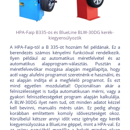
HPA-Faip B335-ös és BlueLine BLW-30DG kerék-
kiegyensúlyozók
A HPA-Faip-tól a B 335-öt hoznám fel példának. Ez a
berendezés számos kényelmi funkcióval rendelkezik.
Ilyen például az automatikus méretfelvétel és az
automatikus alapprogram-választás. Pusztán a
méretfelvevőkar mozgása alapján megállapítja, hogy
acél vagy alufelni programot szeretnénk-e használni, és
ez alapján indítja el a megfelelő programot. És ezt
mind egyetlen mozdulattal! Opcionálisan akár a
felniszélességet is tudja automatikusan mérni, vagy a
gyakori felniszélességeket program alapján kalkulálja.
A BLW-30DG ilyet nem tud, ott minden adatot kézzel
kell bevinni, manuális mérés után. Ez pedig ahogy
korábban említettem komoly időveszteséget okoz.
Körülbelül kétszer annyi időt vesz igénybe egy kerék
kiegyensúlyozása a BlueLine géppel, mint a HPA-val. Ez
az arány nagyjából megállja a helyét minden olyan