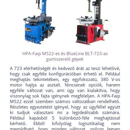
HPA-Faip M522-es és BlueLine BLT-723-as
gumiszerelő gépek
A 723 elérhetőségét és kedvező árát az teszi lehetővé,
hogy csak egyféle konfigurációban érhető el. Például
meghajtás tekintetében, egy egyfokozatú, 380 V-os
motor hajtja az asztalt. Nincsenek opciók, hanem
egyféle változat van, ami úgy van kialakítva, hogy
viszonylag sok fajta igénynek megfeleljen. A HPA-Faip
M522 ezzel szemben számos változatban rendelhető.
Részletes egyeztetést igényel, hogy az ügyféllel együtt
ki tudjuk választani mi a legideálisabb számára.
Például kapásból 5 különböző-féle meghajtással
kérhető. Ebből kifolyólag logisztikailag nem
megoldható, hogy minden változat „polcon legyen