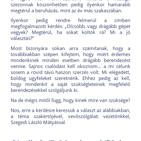
szezonnak köszönhetően pedig ilyenkor hamarabb
megtérül a beruházás, mint az év más szakaszában.
Ilyenkor pedig rendre felmerül a címben
megfogalmazott kérdés: „Olcsóbb, vagy drágább gépet
vegyek? Megtérül, ha sokat költök rá? Mi a jó
választás?”
Most bizonyára sokan arra számítanak, hogy a
továbbiakban szépen kifejtem, hogy miért érdemes
mindenkinek minden esetben drágább berendezést
vennie. Sajnos csalódást kell okoznom… a mi célunk
sosem a rövid távú haszon szerzés volt. Mi elégedett,
boldog ügyfeleket szeretnénk. Ehhez pedig az kell,
hogy mindenkit a saját szükségleteinek megfelelő
berendezésekkel szolgáljunk ki.
Na de mégis mitől függ, hogy kinek mire van szüksége?
Nos, erre a kérdésre keressük a választ az alábbiakban,
a téma szakértőjével, vevőszolgálati vezetőnkkel,
Szegedi László Mátyással.