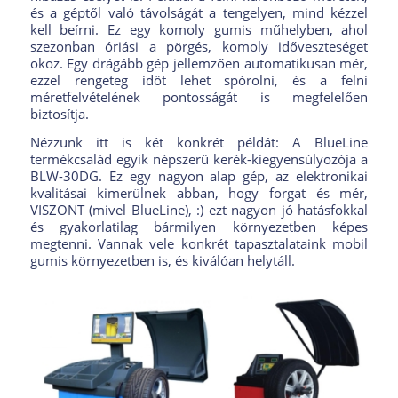
és a géptől való távolságát a tengelyen, mind kézzel
kell beírni. Ez egy komoly gumis műhelyben, ahol
szezonban óriási a pörgés, komoly időveszteséget
okoz. Egy drágább gép jellemzően automatikusan mér,
ezzel rengeteg időt lehet spórolni, és a felni
méretfelvételének pontosságát is megfelelően
biztosítja.
Nézzünk itt is két konkrét példát: A BlueLine
termékcsalád egyik népszerű kerék-kiegyensúlyozója a
BLW-30DG. Ez egy nagyon alap gép, az elektronikai
kvalitásai kimerülnek abban, hogy forgat és mér,
VISZONT (mivel BlueLine), :) ezt nagyon jó hatásfokkal
és gyakorlatilag bármilyen környezetben képes
megtenni. Vannak vele konkrét tapasztalataink mobil
gumis környezetben is, és kiválóan helytáll.