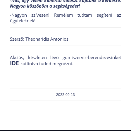
-Nos, úgy vélem kimerítő választ kaptunk a kérdésre.
Nagyon köszönöm a segítségedet!
-Nagyon szívesen! Remélem tudtam segíteni az
ügyfeleknek!
Szerző: Theoharidis Antonios
Akciós, készleten lévő gumiszerviz-berendezésinket
IDE
kattintva tudod megnézni.
2022-09-13