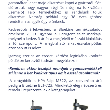
garantáltan lehet majd alkatrészt kapni a gyártótól. Sőt,
előfordul, hogy nagyon régi (és még ma is kiválóan
üzemelő) Faip termékekhez is rendelünk tőlük
alkatrészt. Nemrég például egy 38 éves géphez
rendeltem az egyik ügyfelünknek.
Kedvezőbb árfekvésben, a BlueLine termékcsaládot
emelném ki. Ez ugyebár a GarAgent saját márkája,
melynél a kedvező ár és a megfelelő műszaki kialakítás
a fő szempont. A megbízható alkatrész-utánpótlás
azonban itt is adott.
Igazság szerint az eredeti kérdést leginkább konkrét
példákon keresztül tudnám megválaszolni.
-Rendben, akkor kezdjük mondjuk a gumiszerelőkkel!
Mi lenne a két konkrét típus amit összehasonlítanál?
-A drágábbik a HPA-Faip M522, az kedvezőbb árú
pedig a BlueLine BLT-723. Mindkettő elég népszerű és
remekül reprezentálják a kategóriájukat.