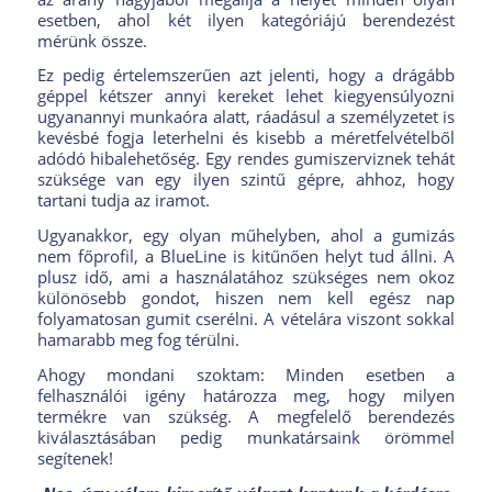
esetben, ahol két ilyen kategóriájú berendezést
mérünk össze.
Ez pedig értelemszerűen azt jelenti, hogy a drágább
géppel kétszer annyi kereket lehet kiegyensúlyozni
ugyanannyi munkaóra alatt, ráadásul a személyzetet is
kevésbé fogja leterhelni és kisebb a méretfelvételből
adódó hibalehetőség. Egy rendes gumiszerviznek tehát
szüksége van egy ilyen szintű gépre, ahhoz, hogy
tartani tudja az iramot.
Ugyanakkor, egy olyan műhelyben, ahol a gumizás
nem főprofil, a BlueLine is kitűnően helyt tud állni. A
plusz idő, ami a használatához szükséges nem okoz
különösebb gondot, hiszen nem kell egész nap
folyamatosan gumit cserélni. A vételára viszont sokkal
hamarabb meg fog térülni.
Ahogy mondani szoktam: Minden esetben a
felhasználói igény határozza meg, hogy milyen
termékre van szükség. A megfelelő berendezés
kiválasztásában pedig munkatársaink örömmel
segítenek!