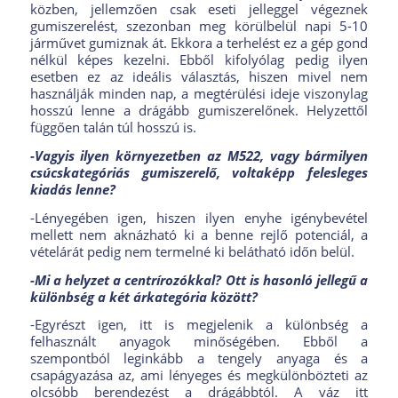
közben, jellemzően csak eseti jelleggel végeznek
gumiszerelést, szezonban meg körülbelül napi 5-10
járművet gumiznak át. Ekkora a terhelést ez a gép gond
nélkül képes kezelni. Ebből kifolyólag pedig ilyen
esetben ez az ideális választás, hiszen mivel nem
használják minden nap, a megtérülési ideje viszonylag
hosszú lenne a drágább gumiszerelőnek. Helyzettől
függően talán túl hosszú is.
-Vagyis ilyen környezetben az M522, vagy bármilyen
csúcskategóriás gumiszerelő, voltaképp felesleges
kiadás lenne?
-Lényegében igen, hiszen ilyen enyhe igénybevétel
mellett nem aknázható ki a benne rejlő potenciál, a
vételárát pedig nem termelné ki belátható időn belül.
-Mi a helyzet a centrírozókkal? Ott is hasonló jellegű a
különbség a két árkategória között?
-Egyrészt igen, itt is megjelenik a különbség a
felhasznált anyagok minőségében. Ebből a
szempontból leginkább a tengely anyaga és a
csapágyazása az, ami lényeges és megkülönbözteti az
olcsóbb berendezést a drágábbtól. A váz itt