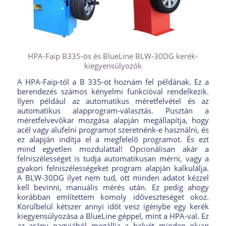
HPA-Faip B335-ös és BlueLine BLW-30DG kerék-
kiegyensúlyozók
A HPA-Faip-tól a B 335-öt hoznám fel példának. Ez a
berendezés számos kényelmi funkcióval rendelkezik.
Ilyen például az automatikus méretfelvétel és az
automatikus alapprogram-választás. Pusztán a
méretfelvevőkar mozgása alapján megállapítja, hogy
acél vagy alufelni programot szeretnénk-e használni, és
ez alapján indítja el a megfelelő programot. És ezt
mind egyetlen mozdulattal! Opcionálisan akár a
felniszélességet is tudja automatikusan mérni, vagy a
gyakori felniszélességeket program alapján kalkulálja.
A BLW-30DG ilyet nem tud, ott minden adatot kézzel
kell bevinni, manuális mérés után. Ez pedig ahogy
korábban említettem komoly időveszteséget okoz.
Körülbelül kétszer annyi időt vesz igénybe egy kerék
kiegyensúlyozása a BlueLine géppel, mint a HPA-val. Ez
az arány nagyjából megállja a helyét minden olyan