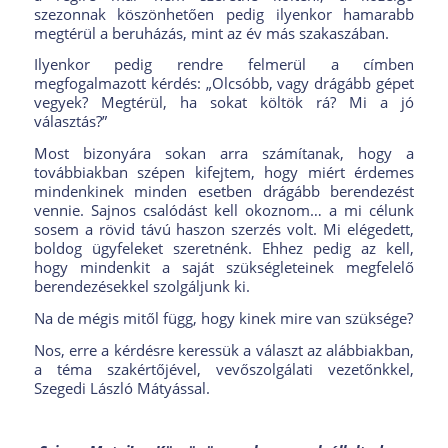
szezonnak köszönhetően pedig ilyenkor hamarabb
megtérül a beruházás, mint az év más szakaszában.
Ilyenkor pedig rendre felmerül a címben
megfogalmazott kérdés: „Olcsóbb, vagy drágább gépet
vegyek? Megtérül, ha sokat költök rá? Mi a jó
választás?”
Most bizonyára sokan arra számítanak, hogy a
továbbiakban szépen kifejtem, hogy miért érdemes
mindenkinek minden esetben drágább berendezést
vennie. Sajnos csalódást kell okoznom… a mi célunk
sosem a rövid távú haszon szerzés volt. Mi elégedett,
boldog ügyfeleket szeretnénk. Ehhez pedig az kell,
hogy mindenkit a saját szükségleteinek megfelelő
berendezésekkel szolgáljunk ki.
Na de mégis mitől függ, hogy kinek mire van szüksége?
Nos, erre a kérdésre keressük a választ az alábbiakban,
a téma szakértőjével, vevőszolgálati vezetőnkkel,
Szegedi László Mátyással.