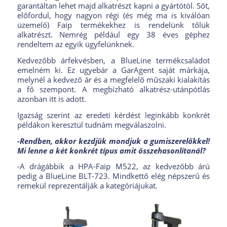
garantáltan lehet majd alkatrészt kapni a gyártótól. Sőt,
előfordul, hogy nagyon régi (és még ma is kiválóan
üzemelő) Faip termékekhez is rendelünk tőlük
alkatrészt. Nemrég például egy 38 éves géphez
rendeltem az egyik ügyfelünknek.
Kedvezőbb árfekvésben, a BlueLine termékcsaládot
emelném ki. Ez ugyebár a GarAgent saját márkája,
melynél a kedvező ár és a megfelelő műszaki kialakítás
a fő szempont. A megbízható alkatrész-utánpótlás
azonban itt is adott.
Igazság szerint az eredeti kérdést leginkább konkrét
példákon keresztül tudnám megválaszolni.
-Rendben, akkor kezdjük mondjuk a gumiszerelőkkel!
Mi lenne a két konkrét típus amit összehasonlítanál?
-A drágábbik a HPA-Faip M522, az kedvezőbb árú
pedig a BlueLine BLT-723. Mindkettő elég népszerű és
remekül reprezentálják a kategóriájukat.