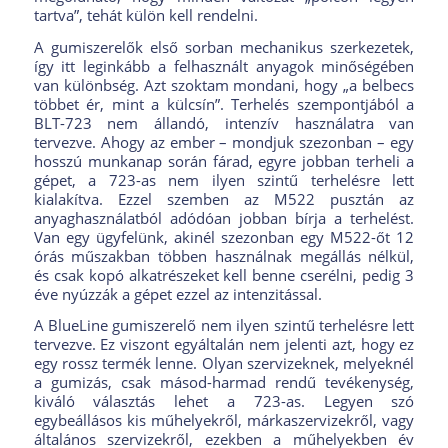
tartva”, tehát külön kell rendelni.
A gumiszerelők első sorban mechanikus szerkezetek,
így itt leginkább a felhasznált anyagok minőségében
van különbség. Azt szoktam mondani, hogy „a belbecs
többet ér, mint a külcsín”. Terhelés szempontjából a
BLT-723 nem állandó, intenzív használatra van
tervezve. Ahogy az ember – mondjuk szezonban – egy
hosszú munkanap során fárad, egyre jobban terheli a
gépet, a 723-as nem ilyen szintű terhelésre lett
kialakítva. Ezzel szemben az M522 pusztán az
anyaghasználatból adódóan jobban bírja a terhelést.
Van egy ügyfelünk, akinél szezonban egy M522-őt 12
órás műszakban többen használnak megállás nélkül,
és csak kopó alkatrészeket kell benne cserélni, pedig 3
éve nyúzzák a gépet ezzel az intenzitással.
A BlueLine gumiszerelő nem ilyen szintű terhelésre lett
tervezve. Ez viszont egyáltalán nem jelenti azt, hogy ez
egy rossz termék lenne. Olyan szervizeknek, melyeknél
a gumizás, csak másod-harmad rendű tevékenység,
kiváló választás lehet a 723-as. Legyen szó
egybeállásos kis műhelyekről, márkaszervizekről, vagy
általános szervizekről, ezekben a műhelyekben év