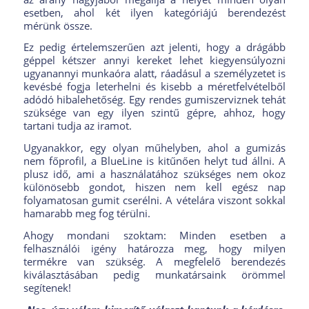
esetben, ahol két ilyen kategóriájú berendezést
mérünk össze.
Ez pedig értelemszerűen azt jelenti, hogy a drágább
géppel kétszer annyi kereket lehet kiegyensúlyozni
ugyanannyi munkaóra alatt, ráadásul a személyzetet is
kevésbé fogja leterhelni és kisebb a méretfelvételből
adódó hibalehetőség. Egy rendes gumiszerviznek tehát
szüksége van egy ilyen szintű gépre, ahhoz, hogy
tartani tudja az iramot.
Ugyanakkor, egy olyan műhelyben, ahol a gumizás
nem főprofil, a BlueLine is kitűnően helyt tud állni. A
plusz idő, ami a használatához szükséges nem okoz
különösebb gondot, hiszen nem kell egész nap
folyamatosan gumit cserélni. A vételára viszont sokkal
hamarabb meg fog térülni.
Ahogy mondani szoktam: Minden esetben a
felhasználói igény határozza meg, hogy milyen
termékre van szükség. A megfelelő berendezés
kiválasztásában pedig munkatársaink örömmel
segítenek!