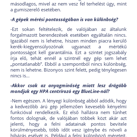
másodlagos, mivel az nem vesz fel terhelést úgy, mint
a gumiszerelő esetében.
-A gépek mérési pontosságában is van különbség?
-Ezt sokan feltételezik, de valójában az általunk
forgalmazott berendezések esetében egyáltalán nincs.
Igazából nem is lehetne, hiszen minden piacra kerülő
kerék-kiegyensúlyozónak ugyanazt a mértékű
pontosságot kell garantálnia. Ezt a szintet jogszabály
írja elő, tehát ennél a szintnél egy gép sem lehet
„pontatlanabb”. Ebből a szempontból nincs különbség,
nem is lehetne. Bizonyos szint felett, pedig ténylegesen
nincs is…
-Akkor csak az anyagminőség miatt lesz drágább
mondjuk egy HPA centrírozó egy BlueLine-nál?
-Nem egészen. A lényegi különbség abból adódik, hogy
a kedvezőbb árú gép jellemzően kevesebb kényelmi
funkcióval rendelkezik. Ez első hallásra nem tűnhet
fontos dolognak, de valójában többek közt akár azt
jelenti, hogy a felni adatainak pontos bevitele
körülményesebb, több időt vesz igénybe és növeli a
hibázás esélyét is. Például a felni különböző méreteit,