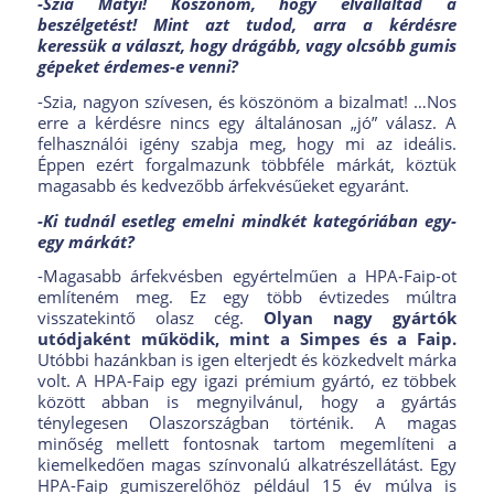
-Szia Matyi! Köszönöm, hogy elvállaltad a
beszélgetést! Mint azt tudod, arra a kérdésre
keressük a választ, hogy drágább, vagy olcsóbb gumis
gépeket érdemes-e venni?
-Szia, nagyon szívesen, és köszönöm a bizalmat! …Nos
erre a kérdésre nincs egy általánosan „jó” válasz. A
felhasználói igény szabja meg, hogy mi az ideális.
Éppen ezért forgalmazunk többféle márkát, köztük
magasabb és kedvezőbb árfekvésűeket egyaránt.
-Ki tudnál esetleg emelni mindkét kategóriában egy-
egy márkát?
-Magasabb árfekvésben egyértelműen a HPA-Faip-ot
említeném meg. Ez egy több évtizedes múltra
visszatekintő olasz cég.
Olyan nagy gyártók
utódjaként működik, mint a Simpes és a Faip.
Utóbbi hazánkban is igen elterjedt és közkedvelt márka
volt. A HPA-Faip egy igazi prémium gyártó, ez többek
között abban is megnyilvánul, hogy a gyártás
ténylegesen Olaszországban történik. A magas
minőség mellett fontosnak tartom megemlíteni a
kiemelkedően magas színvonalú alkatrészellátást. Egy
HPA-Faip gumiszerelőhöz például 15 év múlva is