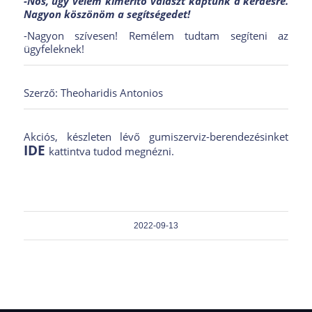
-Nos, úgy vélem kimerítő választ kaptunk a kérdésre.
Nagyon köszönöm a segítségedet!
-Nagyon szívesen! Remélem tudtam segíteni az
ügyfeleknek!
Szerző: Theoharidis Antonios
Akciós, készleten lévő gumiszerviz-berendezésinket
IDE
kattintva tudod megnézni.
2022-09-13