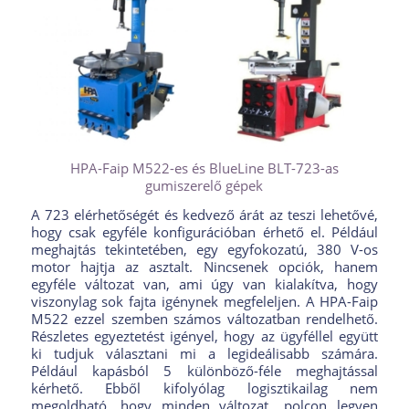
HPA-Faip M522-es és BlueLine BLT-723-as
gumiszerelő gépek
A 723 elérhetőségét és kedvező árát az teszi lehetővé,
hogy csak egyféle konfigurációban érhető el. Például
meghajtás tekintetében, egy egyfokozatú, 380 V-os
motor hajtja az asztalt. Nincsenek opciók, hanem
egyféle változat van, ami úgy van kialakítva, hogy
viszonylag sok fajta igénynek megfeleljen. A HPA-Faip
M522 ezzel szemben számos változatban rendelhető.
Részletes egyeztetést igényel, hogy az ügyféllel együtt
ki tudjuk választani mi a legideálisabb számára.
Például kapásból 5 különböző-féle meghajtással
kérhető. Ebből kifolyólag logisztikailag nem
megoldható, hogy minden változat „polcon legyen