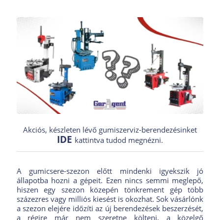
Akciós, készleten lévő gumiszerviz-berendezésinket
IDE
kattintva tudod megnézni.
A gumicsere-szezon előtt mindenki igyekszik jó
állapotba hozni a gépeit. Ezen nincs semmi meglepő,
hiszen egy szezon közepén tönkrement gép több
százezres vagy milliós kiesést is okozhat. Sok vásárlónk
a szezon elejére időzíti az új berendezések beszerzését,
a régire már nem szeretne költeni, a közelgő