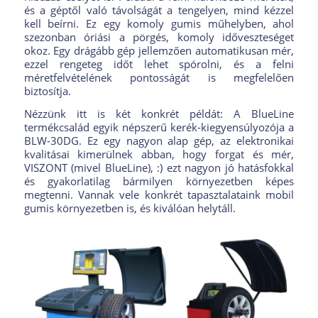
és a géptől való távolságát a tengelyen, mind kézzel
kell beírni. Ez egy komoly gumis műhelyben, ahol
szezonban óriási a pörgés, komoly időveszteséget
okoz. Egy drágább gép jellemzően automatikusan mér,
ezzel rengeteg időt lehet spórolni, és a felni
méretfelvételének pontosságát is megfelelően
biztosítja.
Nézzünk itt is két konkrét példát: A BlueLine
termékcsalád egyik népszerű kerék-kiegyensúlyozója a
BLW-30DG. Ez egy nagyon alap gép, az elektronikai
kvalitásai kimerülnek abban, hogy forgat és mér,
VISZONT (mivel BlueLine), :) ezt nagyon jó hatásfokkal
és gyakorlatilag bármilyen környezetben képes
megtenni. Vannak vele konkrét tapasztalataink mobil
gumis környezetben is, és kiválóan helytáll.