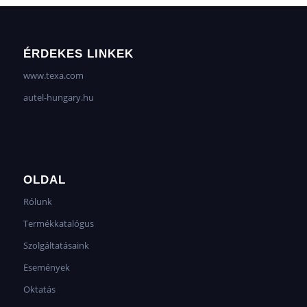
ÉRDEKES LINKEK
www.texa.com
autel-hungary.hu
OLDAL
Rólunk
Termékkatalógus
Szolgáltatásaink
Események
Oktatás