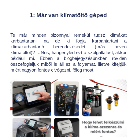
1: Már van klímatöltő géped
Te már minden bizonnyal remekül tudsz klímákat
karbantartani, na de ki fogja karbantartani a
klímakarbantartó berendezésedet (más néven
klímatöltőt)? …Nos, ha igényled ezt a szolgáltatást, akkor
például mi. Ebben a blogbejegyzésünkben röviden
összefoglaljuk miből is áll ez a folyamat, illetve kifejtjük
miért nagyon fontos elvégezni, főleg most.