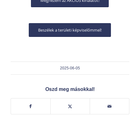
Megnézem az AKCIÓS kínálatot!
Beszélek a területi képviselőmmel!
2025-06-05
Oszd meg másokkal!