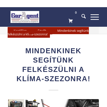
0
»
»
Kezdőlap
Egyéb
Mindenkinek segítünk
felkészülni a klíma-szezonra!
MINDENKINEK
SEGÍTÜNK
FELKÉSZÜLNI A
KLÍMA-SZEZONRA!