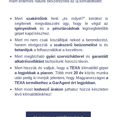
miért érdemes nálunk beszerezned az új klímatöltődet:
Mert
szakértőink
fenti „és milyet?” kérdést is
segítenek megválaszolni úgy, hogy te végül az
igényeidnek
és a
pénztárcádnak
legmegfelelőbb
gépet kapd készhez.
Mert mi nem csak kiszállítjuk neked a berendezést,
hanem elvégezzük a
szakszerű beüzemelést
is és
betanítjuk
a felhasználókat a kezelésre.
Mert megbízható
gyári szervizhátteret
és
garantált
alkatrészellátást
biztosítunk hosszú távon.
Mert hisszük és valljuk, hogy a
TEXA
klímatöltő gépei
a legjobbak a piacon
. Több mint
20 év
közös munka
után pedig ki merjük jelenteni, hogy Magyarországon
a
TEXA termékeihez a GarAgent ért legjobban.
Mert most
kedvező árakon
juthatsz hozzá készleten
lévő klímatöltőinkhez!