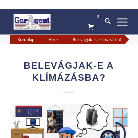
0
»
»
Kezdőlap
Hírek
Belevágjak-e a klímázásba?
BELEVÁGJAK-E A
KLÍMÁZÁSBA?