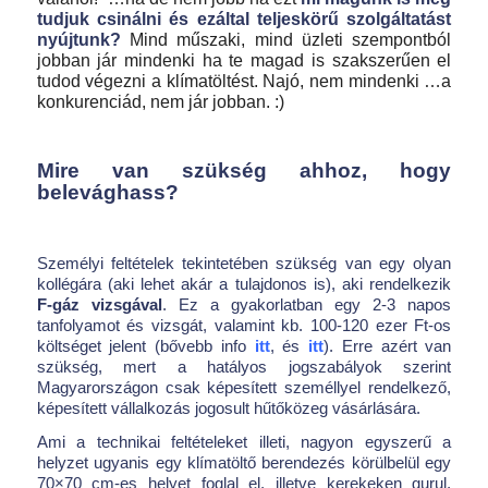
tudjuk csinálni és ezáltal teljeskörű szolgáltatást
nyújtunk?
Mind műszaki, mind üzleti szempontból
jobban jár mindenki ha te magad is szakszerűen el
tudod végezni a klímatöltést. Najó, nem mindenki …a
konkurenciád, nem jár jobban. :)
Mire van szükség ahhoz, hogy
belevághass?
Személyi feltételek tekintetében szükség van egy olyan
kollégára (aki lehet akár a tulajdonos is), aki rendelkezik
F-gáz vizsgával
. Ez a gyakorlatban egy 2-3 napos
tanfolyamot és vizsgát, valamint kb. 100-120 ezer Ft-os
költséget jelent (bővebb info
itt
,
és
itt
). Erre azért van
szükség, mert a hatályos jogszabályok szerint
Magyarországon csak képesített személlyel rendelkező,
képesített vállalkozás jogosult hűtőközeg vásárlására.
Ami a technikai feltételeket illeti, nagyon egyszerű a
helyzet ugyanis egy klímatöltő berendezés körülbelül egy
70×70 cm-es helyet foglal el, illetve kerekeken gurul,