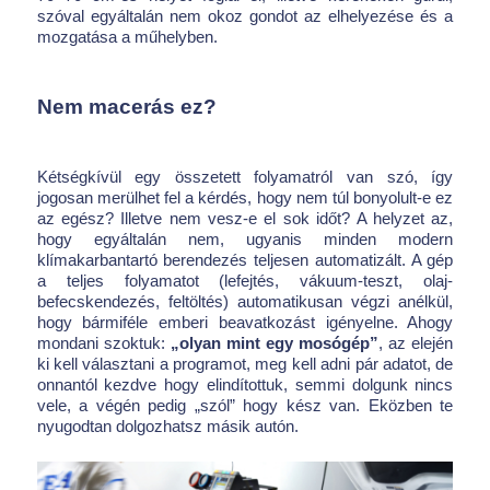
szóval egyáltalán nem okoz gondot az elhelyezése és a
mozgatása a műhelyben.
Nem macerás ez?
Kétségkívül egy összetett folyamatról van szó, így
jogosan merülhet fel a kérdés, hogy nem túl bonyolult-e ez
az egész? Illetve nem vesz-e el sok időt? A helyzet az,
hogy egyáltalán nem, ugyanis minden modern
klímakarbantartó berendezés teljesen automatizált. A gép
a teljes folyamatot (lefejtés, vákuum-teszt, olaj-
befecskendezés, feltöltés) automatikusan végzi anélkül,
hogy bármiféle emberi beavatkozást igényelne. Ahogy
mondani szoktuk:
„olyan mint egy mosógép”
, az elején
ki kell választani a programot, meg kell adni pár adatot, de
onnantól kezdve hogy elindítottuk, semmi dolgunk nincs
vele, a végén pedig „szól” hogy kész van. Eközben te
nyugodtan dolgozhatsz másik autón.