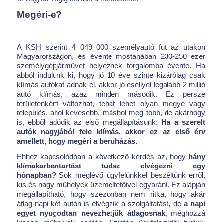
Megéri-e?
A KSH szerint 4 049 000 személyautó fut az utakon
Magyarországon, és évente mostanában 230-250 ezer
személygépjárművet helyeznek forgalomba évente. Ha
abból indulunk ki, hogy jó 10 éve szinte kizárólag csak
klímás autókat adnak el, akkor jó eséllyel legalább 2 millió
autó klímás, azaz minden második. Ez persze
területenként változhat, tehát lehet olyan megye vagy
település, ahol kevesebb, máshol meg több, de akárhogy
is, ebből adódik az első megállapításunk:
Ha a szerelt
autók nagyjából fele klímás, akkor ez az első érv
amellett, hogy megéri a beruházás.
Ehhez kapcsolódóan a következő kérdés az, hogy
hány
klímakarbantartást tudsz elvégezni egy
hónapban?
Sok meglévő ügyfelünkkel beszéltünk erről,
kis és nagy műhelyek üzemeltetőivel egyaránt. Ez alapján
megállapítható, hogy szezonban nem ritka, hogy akár
átlag napi két autón is elvégzik a szolgáltatást, de
a napi
egyet nyugodtan nevezhetjük átlagosnak
, méghozzá