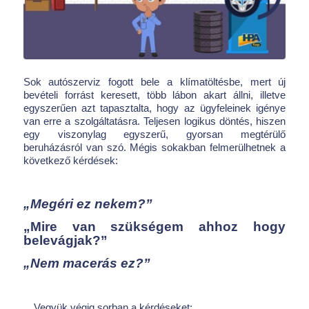
Sok autószerviz fogott bele a klímatöltésbe, mert új
bevételi forrást keresett, több lábon akart állni, illetve
egyszerűen azt tapasztalta, hogy az ügyfeleinek igénye
van erre a szolgáltatásra. Teljesen logikus döntés, hiszen
egy viszonylag egyszerű, gyorsan megtérülő
beruházásról van szó. Mégis sokakban felmerülhetnek a
következő kérdések:
„Megéri ez nekem?”
„Mire van szükségem ahhoz hogy
belevágjak?”
„Nem macerás ez?”
…Vegyük végig sorban a kérdéseket: