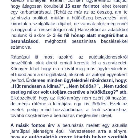
kisebb műhelyek esetén.
Szintén ügyfeleinktől tudjuk,
hogy átlagosan körülbelül
15 ezer forintot
lehet keresni
egy karbantartással. (Tehát ez már az az összeg, ami te
színtiszta profitod, miután a hűtőközeg beszerzési árát
kivontuk a szolgáltatás díjából, de vannak akik még ennél
is nagyobb ár réssel dolgoznak.) Ha ezekből az adatokból
indulunk ki akkor
3- 3 és fél hónap alatt megtérülhet a
beruházásod
, méghozzá pesszimista becslésekkel
számolva.
Ráadásul itt most azokról az autótulajdonosokról
beszéltünk, akik direkt emiatt keresik fel a szervizedet.
Könnyen lehet hogy ezen kívül még más ügyfeleidnek is
el tudod adni a szolgáltatást, akiknek az autóját egyébként
javítod.
Érdemes minden ügyfelednél rákérdezni, hogy:
„Hűt rendesen a klíma?”, „Nem büdös?”, „Nem tudod
esetleg mikor volt utoljára cserélve a hűtőközeg?” stb.
Elképzelhető, hogy az illető amúgy nem ezért jött hozzád,
de mégis ráférne a klímájára egy kis törődés. Ezek az
esetek pedig mind hozzáadódnak a fenti számokhoz,
tovább csökkentve a beruházás megtérülési idejét.
A másik fontos érv
a beruházás mellett egy aktuális
járműipari jelenségre épül. Nevezetesen arra a tényre,
hogy
az autógyártók egyre kisebb helyre szorítják