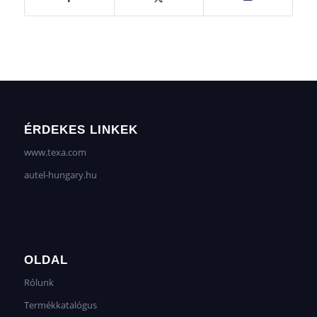
ÉRDEKES LINKEK
www.texa.com
autel-hungary.hu
OLDAL
Rólunk
Termékkatalógus