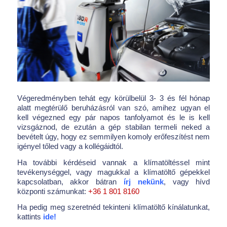
Végeredményben tehát egy körülbelül 3- 3 és fél hónap
alatt megtérülő beruházásról van szó, amihez ugyan el
kell végezned egy pár napos tanfolyamot és le is kell
vizsgáznod, de ezután a gép stabilan termeli neked a
bevételt úgy, hogy ez semmilyen komoly erőfeszítést nem
igényel tőled vagy a kollégáidtól.
Ha további kérdéseid vannak a klímatöltéssel mint
tevékenységgel, vagy magukkal a klímatöltő gépekkel
kapcsolatban, akkor bátran
írj nekünk
, vagy hívd
központi számunkat:
+36 1 801 8160
Ha pedig meg szeretnéd tekinteni klímatöltő kínálatunkat,
kattints
ide!