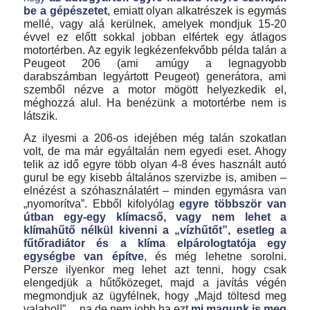
be a gépészetet
, emiatt olyan alkatrészek is egymás
mellé, vagy alá kerülnek, amelyek mondjuk 15-20
évvel ez előtt sokkal jobban elfértek egy átlagos
motortérben. Az egyik legkézenfekvőbb példa talán a
Peugeot 206 (ami amúgy a legnagyobb
darabszámban legyártott Peugeot) generátora, ami
szemből nézve a motor mögött helyezkedik el,
méghozzá alul. Ha benézünk a motortérbe nem is
látszik.
Az ilyesmi a 206-os idejében még talán szokatlan
volt, de ma már egyáltalán nem egyedi eset. Ahogy
telik az idő egyre több olyan 4-8 éves használt autó
gurul be egy kisebb általános szervizbe is, amiben –
elnézést a szóhasználatért – minden egymásra van
„nyomorítva”.
Ebből kifolyólag
egyre többször van
útban egy-egy klímacső, vagy nem lehet a
klímahűtő nélkül kivenni a „vízhűtőt”, esetleg a
fűtőradiátor és a klíma elpárologtatója egy
egységbe van építve
, és még lehetne sorolni.
Persze ilyenkor meg lehet azt tenni, hogy csak
elengedjük a hűtőközeget, majd a javítás végén
megmondjuk az ügyfélnek, hogy „Majd töltesd meg
valahol!” …na de nem jobb ha ezt
mi magunk is meg