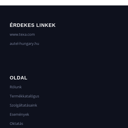
ÉRDEKES LINKEK
www.texa.com
autel-hungary.hu
OLDAL
Rólunk
Termékkatalógus
Szolgáltatásaink
Események
Oktatás