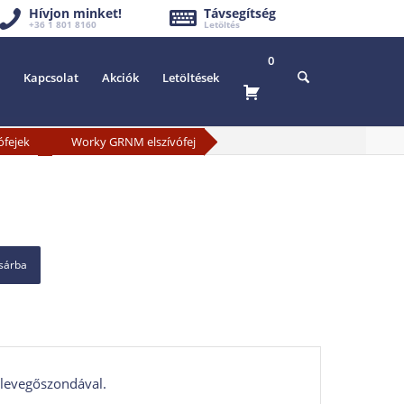
Hívjon minket!
Távsegítség
+36 1 801 8160
Letöltés
0
Kapcsolat
Akciók
Letöltések
»
ófejek
Worky GRNM elszívófej
osárba
 levegőszondával.