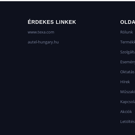
ÉRDEKES LINKEK
OLD
www.texa.com
Rólunk
autel-hungary.hu
Termékk
Szolgált
Esemén
Oktatás
Hírek
Műszaki
Kapcsol
Akciók
Letölté