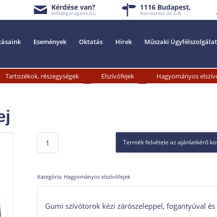
Kérdése van?
1116 Budapest,
info@garagent.hu
Kondorosi út 2/A
tásaink
Események
Oktatás
Hírek
Műszaki Ügyfélszolgálat
»
»
Tartozékok, részegységek
Elszívófejek
Hagyományos elszív
ej
Termék felvétele az ajánlatkérő k
Kategória:
Hagyományos elszívófejek
Gumi szívótorok kézi zárószeleppel, fogantyúval és