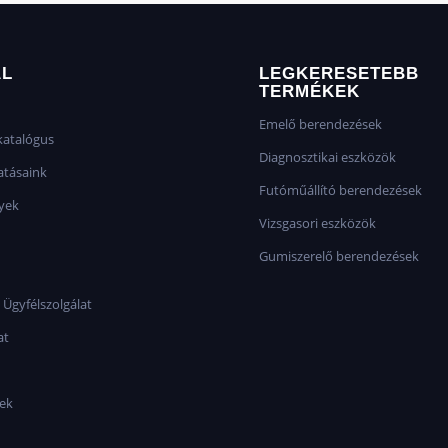
AL
LEGKERESETEBB
TERMÉKEK
Emelő berendezések
atalógus
Diagnosztikai eszközök
atásaink
Futóműállító berendezések
yek
Vizsgasori eszközök
Gumiszerelő berendezések
 Ügyfélszolgálat
at
sek