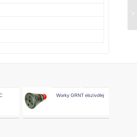
C
Worky GRNT elszívófej