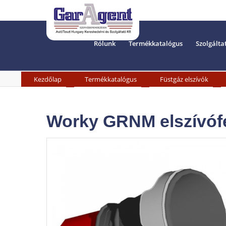
Rólunk
Termékkatalógus
Szolgálta
»
»
»
Kezdőlap
Termékkatalógus
Füstgáz elszívók
Worky GRNM elszívóf