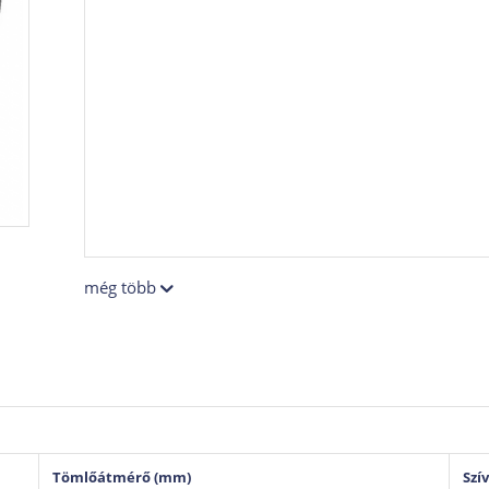
még több
Tömlőátmérő (mm)
Szí