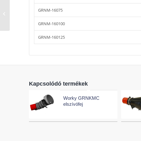
GRNM-16075
Worky GRNK elszívófej
GRNM-160100
GRNM-160125
Kapcsolódó termékek
Worky GRNKMC
elszívófej