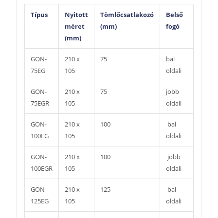
Típus
Nyitott
Tömlőcsatlakozó
Belső
méret
(mm)
fogó
(mm)
GON-
210 x
75
bal
75EG
105
oldali
GON-
210 x
75
jobb
75EGR
105
oldali
GON-
210 x
100
bal
100EG
105
oldali
GON-
210 x
100
jobb
100EGR
105
oldali
GON-
210 x
125
bal
125EG
105
oldali