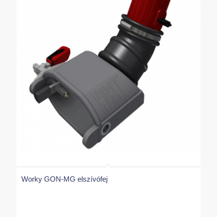
Worky GON-MG elszívófej