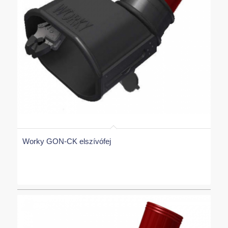
Worky GON-CK elszívófej