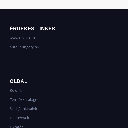
ÉRDEKES LINKEK
www.texa.com
autel-hungary.hu
OLDAL
Rólunk
Termékkatalógus
Szolgáltatásaink
Események
Oktatás