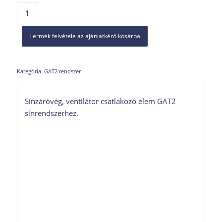
Termék felvétele az ajánlatkérő kosárba
Kategória:
GAT2 rendszer
Sínzáróvég, ventilátor csatlakozó elem GAT2
sínrendszerhez.