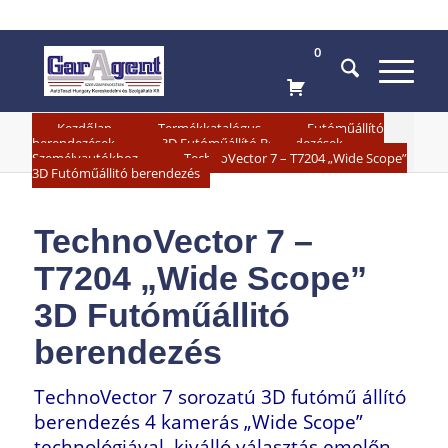
0
»
»
Kezdőlap
Termékkatalógus
Futóműállító
»
berendezések
3D Futóműállító Berendezések
»
Személyautókhoz
TechnoVector 7 – T7204 „Wide Scope”
3D Futóműállitó berendezés
TechnoVector 7 –
T7204 „Wide Scope”
3D Futóműállitó
berendezés
TechnoVector 7 sorozatú 3D futómű állító
berendezés 4 kamerás „Wide Scope”
technológiával, kiválló választás emelőn