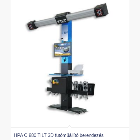
HPA C 880 TILT 3D futóműállító berendezés