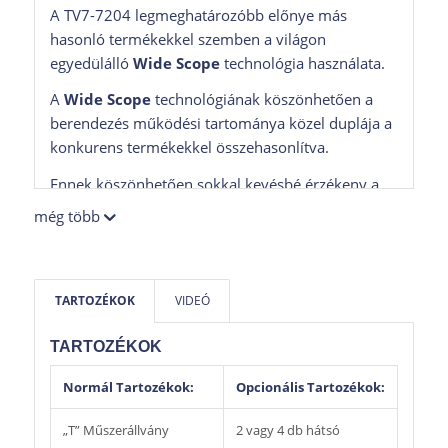
A TV7-7204 legmeghatározóbb előnye más
hasonló termékekkel szemben a világon
egyedülálló
Wide Scope
technológia használata.
A
Wide Scope
technológiának köszönhetően a
berendezés működési tartománya közel duplája a
konkurens termékekkel összehasonlítva.
Ennek köszönhetően sokkal kevésbé érzékeny a
telepítési feltételekre, mint más termékek és szinte
még több
bármilyen telepítési körülmények között
tökéletesen használható.
A legkisebb
telepítési távolság akár 1200 mm
a
TARTOZÉKOK
VIDEÓ
forgózsámoly középpontjához viszonyítva.
TARTOZÉKOK
A berendezés elsősorban emelőn való
használathoz kivalló választás anélkül, hogy
Normál Tartozékok:
Opcionális Tartozékok:
kameralift használatára lenne szükség.
„T” Műszerállvány
2 vagy 4 db hátsó
Magyar nyelvű a szoftver, 24”-os monitoron,