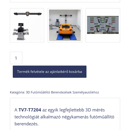
Termék felvétele az ajánlatkérő kosárba
Kategória:
3D Futóműállító Berendezések Személyautókhoz
A
TV7-T7204
az egyik legfejlettebb 3D mérés
technológiát alkalmazó négykamerás futóműállító
berendezés.