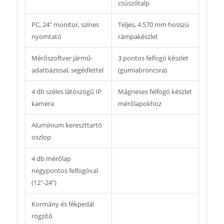
csúszótalp
nagyon jól áttekinthető és egyértelmű 3D grafikus
felületen jelníti meg a mérési eredményeket,
PC, 24″ monitor, színes
Teljes, 4.570 mm hosszú
amelyek természetesen ki is nyomtathatóak.
nyomtató
rámpakészlet
A berendezés a telepítési feltételek fügvényében
Mérőszoftver jármű-
3 pontos felfogó készlet
kétféle féle kivitelben is rendelhető:
adatbázissal, segédlettel
(gumiabroncsra)
TA
kivitel: Hagyományos Totem oszlopos telepítés
4 db széles látószögű IP
Mágneses felfogó készlet
KA
kivitel: Közvetlenül a műhely falára telepíthető
kamera
mérőlapokhoz
konzolos kivitel
Alumínium kereszttartó
Kétféle, egy gyártói és egy Autodata alapú örök
oszlop
licences jármű-adatbázis
3 évig teljesen
díjmentes frissítéssel
.
4 db mérőlap
A mérőszoftver a jármű-adatbázison kívül
négypontos felfogóval
tartalmazza a típusfüggő 3D animált beállítási
(12″-24″)
segédleteket és folyamatvezérléseket.
A berendezés kezelése rendkívül egyszerű,
Kormány és fékpedál
könnyen elsajátítható és a távirányító segítségével
rögzítő