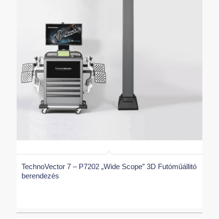
TechnoVector 7 – P7202 „Wide Scope” 3D Futóműállitó
berendezés