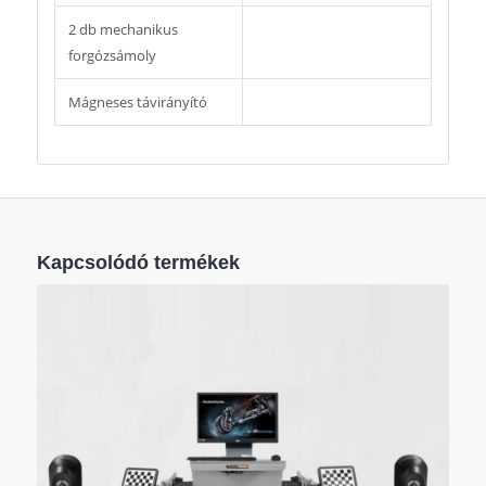
a távolból is elvégezhető.
2 db mechanikus
forgózsámoly
Mágneses távirányító
Kapcsolódó termékek