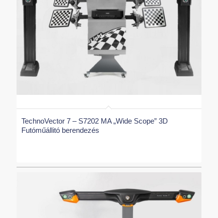
TechnoVector 7 – S7202 MA „Wide Scope” 3D
Futóműállitó berendezés