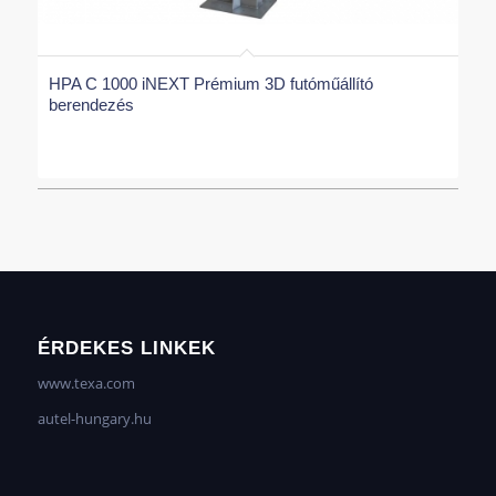
HPA C 1000 iNEXT Prémium 3D futóműállító
berendezés
ÉRDEKES LINKEK
www.texa.com
autel-hungary.hu