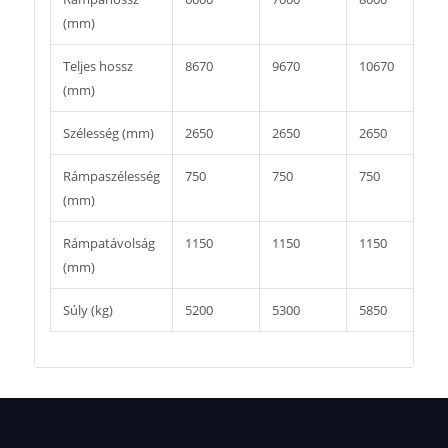
(mm)
Teljes hossz
8670
9670
10670
1
(mm)
Szélesség (mm)
2650
2650
2650
2
Rámpaszélesség
750
750
750
7
(mm)
Rámpatávolság
1150
1150
1150
1
(mm)
Súly (kg)
5200
5300
5850
5