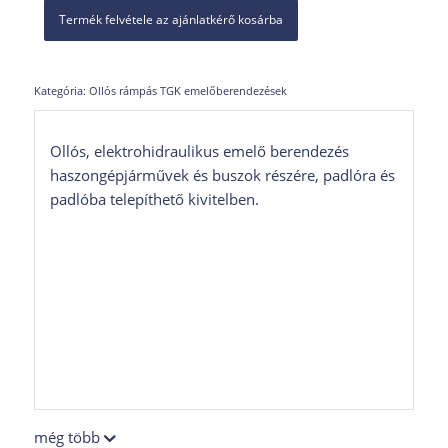
Termék felvétele az ajánlatkérő kosárba
Kategória:
Ollós rámpás TGK emelőberendezések
Ollós, elektrohidraulikus emelő berendezés
haszongépjárművek és buszok részére, padlóra és
padlóba telepíthető kivitelben.
még több