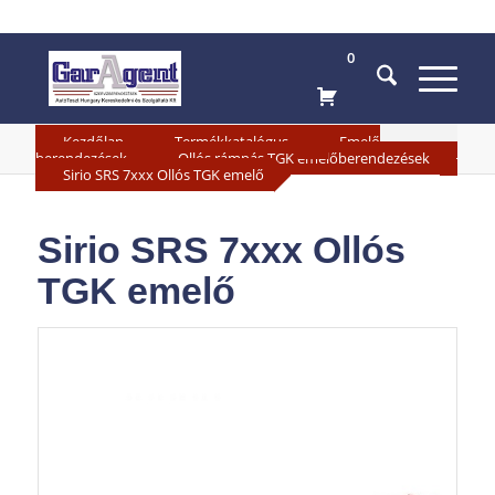
0
»
»
Kezdőlap
Termékkatalógus
Emelő
»
»
berendezések
Ollós rámpás TGK emelőberendezések
Sirio SRS 7xxx Ollós TGK emelő
Sirio SRS 7xxx Ollós
TGK emelő