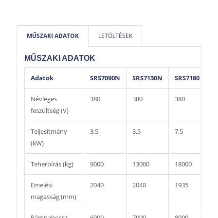
MŰSZAKI ADATOK
LETÖLTÉSEK
MŰSZAKI ADATOK
Adatok
SRS7090N
SRS7130N
SRS7180
S
Névleges
380
380
380
3
feszültség (V)
Teljesítmény
3,5
3,5
7,5
7,
(kW)
Teherbírás (kg)
9000
13000
18000
2
Emelési
2040
2040
1935
1
magasság (mm)
Rámpahossz
6000
7000
8000
8