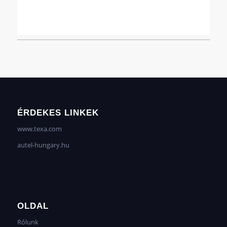
ÉRDEKES LINKEK
www.texa.com
autel-hungary.hu
OLDAL
Rólunk