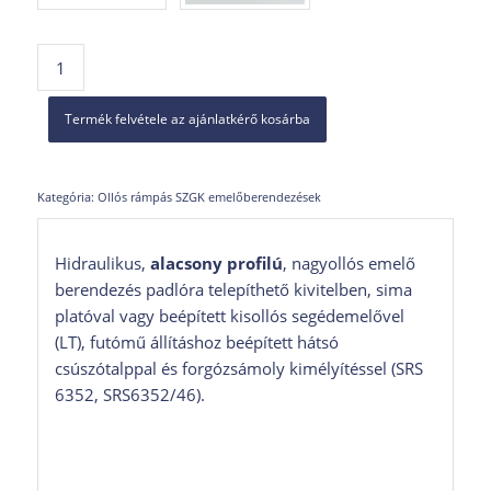
Termék felvétele az ajánlatkérő kosárba
Kategória:
Ollós rámpás SZGK emelőberendezések
Hidraulikus,
alacsony profilú
, nagyollós emelő
berendezés padlóra telepíthető kivitelben, sima
platóval vagy beépített kisollós segédemelővel
(LT), futómű állításhoz beépített hátsó
csúszótalppal és forgózsámoly kimélyítéssel (SRS
6352, SRS6352/46).