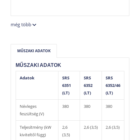
még több
MŰSZAKI ADATOK
MŰSZAKI ADATOK
Adatok
SRS
SRS
SRS
6351
6352
6352/46
(LT)
(LT)
(LT)
Névleges
380
380
380
feszültség (V)
Teljesítmény (kW
2,6
2,6 (3,5)
2,6 (3,5)
kiviteltől függ)
(3,5)