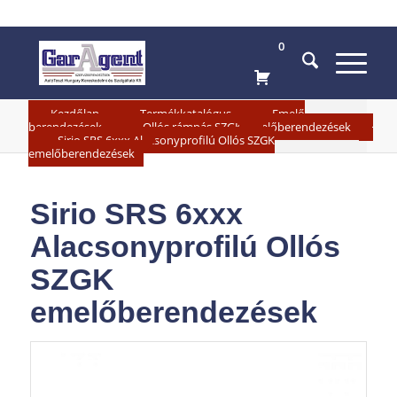
0
»
»
Kezdőlap
Termékkatalógus
Emelő
»
berendezések
Ollós rámpás SZGK emelőberendezések
»
Sirio SRS 6xxx Alacsonyprofilú Ollós SZGK
emelőberendezések
Sirio SRS 6xxx
Alacsonyprofilú Ollós
SZGK
emelőberendezések