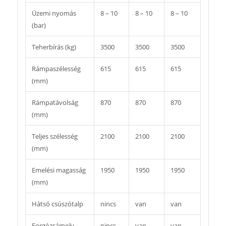
Üzemi nyomás
8 – 10
8 – 10
8 – 10
(bar)
Teherbírás (kg)
3500
3500
3500
Rámpaszélesség
615
615
615
(mm)
Rámpatávolság
870
870
870
(mm)
Teljes szélesség
2100
2100
2100
(mm)
Emelési magasság
1950
1950
1950
(mm)
Hátsó csúszótalp
nincs
van
van
Forgózsámoly
nincs
van
van