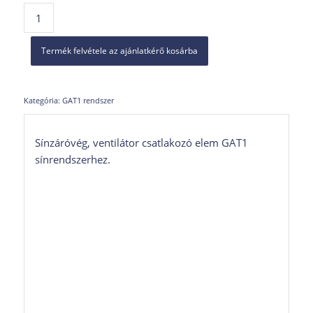
Termék felvétele az ajánlatkérő kosárba
Kategória:
GAT1 rendszer
Sínzáróvég, ventilátor csatlakozó elem GAT1
sínrendszerhez.