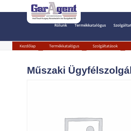
Rólunk
Termékkatalógus
Szolgálta
»
»
»
Kezdőlap
Termékkatalógus
Szolgáltatások
Műszaki Ügyfélszolgá