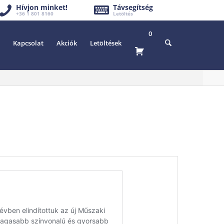
Hívjon minket!
Távsegítség
+36 1 801 8160
Letöltés
0
Kapcsolat
Akciók
Letöltések