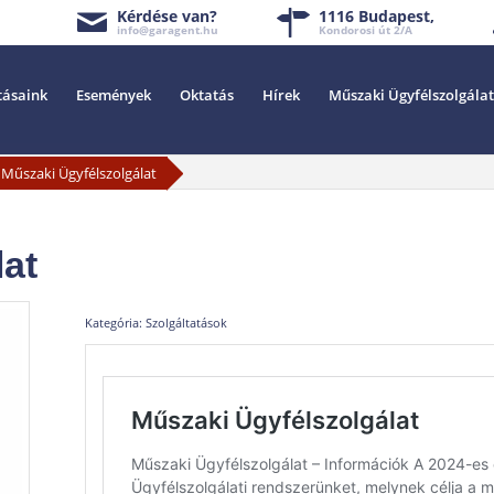
Kérdése van?
1116 Budapest,
info@garagent.hu
Kondorosi út 2/A
tásaink
Események
Oktatás
Hírek
Műszaki Ügyfélszolgálat
Műszaki Ügyfélszolgálat
lat
Kategória:
Szolgáltatások