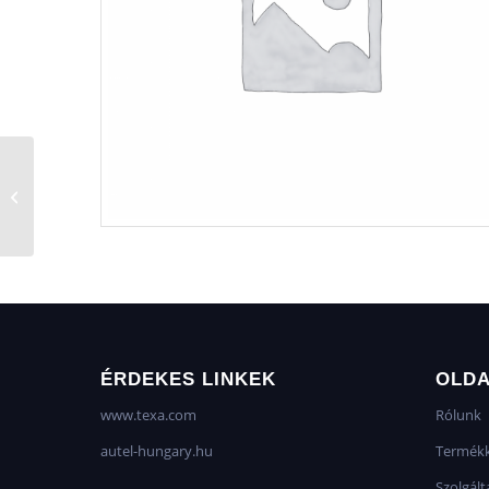
ÉRDEKES LINKEK
OLD
www.texa.com
Rólunk
autel-hungary.hu
Termékk
Szolgált