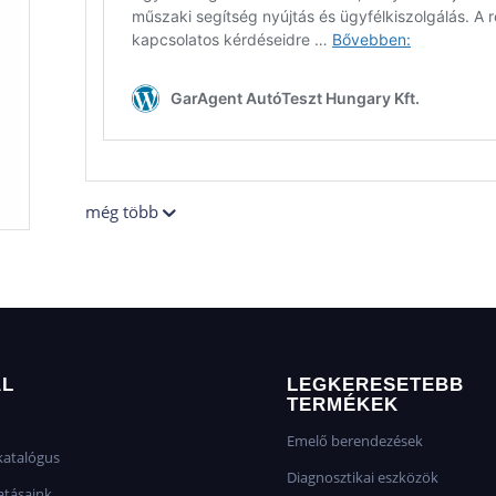
még több
AL
LEGKERESETEBB
TERMÉKEK
Emelő berendezések
atalógus
Diagnosztikai eszközök
atásaink