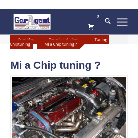
0
»
»
Kezdőlap
Termékkatalógus
Tuning -
»
Chiptuning
Mi a Chip tuning ?
Mi a Chip tuning ?