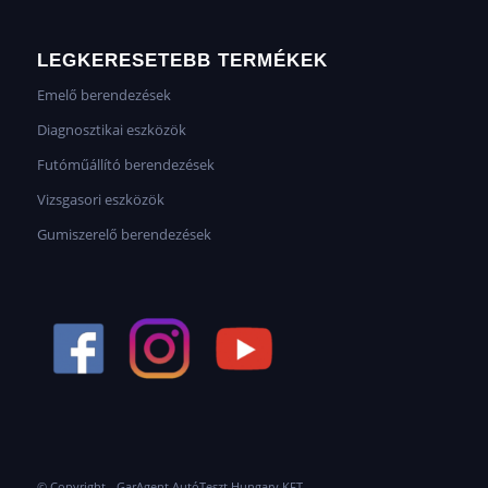
LEGKERESETEBB TERMÉKEK
Emelő berendezések
Diagnosztikai eszközök
Futóműállító berendezések
Vizsgasori eszközök
Gumiszerelő berendezések
© Copyright - GarAgent AutóTeszt Hungary KFT