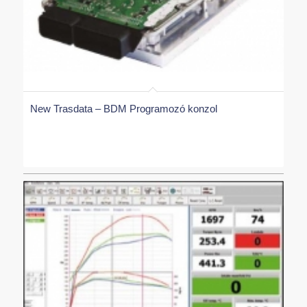
A vezérlőegységben található szoftver a
különböző üzemi körülmények során a
másodperc tört része alatt számolja ki és állítja be
a motor optimális működéséhez szükséges olyan
paramétereket, mint az üzemanyag mennyiség,
turbónyomás, előgyújtás, stb. Ezeknek a
New Trasdata – BDM Programozó konzol
paramétereknek a beállításához a vezérlőegység
egy paraméter táblában u.n. jellegmezőben
előzetesen letárolt, minden üzemi körülményhez
előre definiált értékeit használja fel. Amennyiben
ezeket a jellegmezőket képesek lennénk
megtalálni a szoftverben és szerkeszthető
formában megjeleníteni akkor lehetőség nyílna a
benne tárolt értékek átírásával az erőforrás
működési paramétereit és ezzel az erőforrás
legfontosabb jellemzőit (teljesítmény, nyomaték,
fogyasztás, emissziós értékek) megváltoztatni.