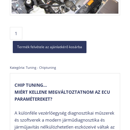
Termék felvétele az ajánlatkérő kosárba
Kategória:
Tuning - Chiptuning
CHIP TUNING…
MIÉRT KELLENE MEGVÁLTOZTATNOM AZ ECU
PARAMÉTEREKET?
A különféle vezérlőegység diagnosztikai műszerek
és szoftverek a modern járműdiagnosztika és
járműjavítás nélkülözhetetlen eszközeivé váltak az