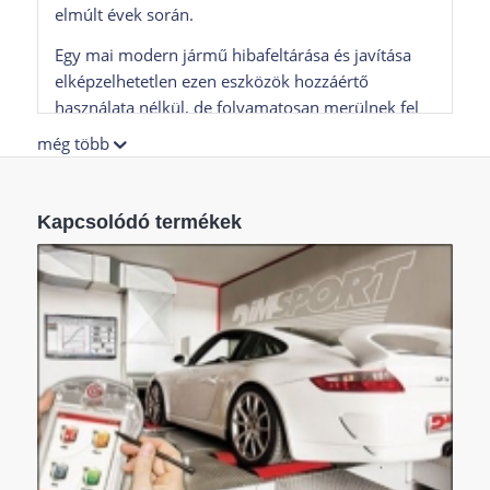
elmúlt évek során.
Egy mai modern jármű hibafeltárása és javítása
elképzelhetetlen ezen eszközök hozzáértő
használata nélkül, de folyamatosan merülnek fel
olyan feladatok, amelyek a meglévő diagnosztikai
még több
műszerpark segítségével nem végezhetőek el.
Egyre több esetben merül fel az igény egy olyan
eszköz iránt, amelyik a hibafeltáráson,
Kapcsolódó termékek
diagnosztikán túl, lehetőséget biztosít a
vezérlőegységben tárolt adatok módosítására is.
Az univerzális diagnosztikai eszközök ilyen
értelmű lehetőségei eléggé korlátozottak, és csak
néhány paraméter módosításra adnak
lehetőséget. A szakemberek sokszor ezeknél a
lehetőségeknél többet szeretnének elérni,
szabadon szeretnék módosítani, optimalizálni, a
járműtulajdonos igényei alapján finomhangolni a
járművek erőforrásainak főbb jellemzőit.