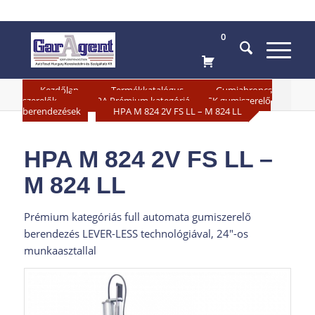
0
»
»
Kezdőlap
Termékkatalógus
Gumiabroncs
»
szerelők
HPA Prémium kategóriás SZGK gumiszerelő
»
berendezések
HPA M 824 2V FS LL – M 824 LL
HPA M 824 2V FS LL –
M 824 LL
Prémium kategóriás full automata gumiszerelő
berendezés LEVER-LESS technológiával, 24″-os
munkaasztallal