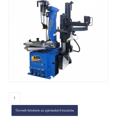
Termék felvétele az ajánlatkérő kosárba