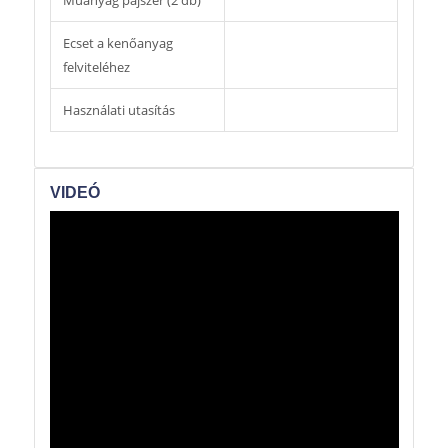
Ecset a kenőanyag
felviteléhez
Használati utasítás
VIDEÓ