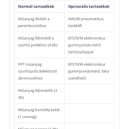
Normál tartozékok
Opcionális tartozékok
Műanyag élvédő a
KWL80 pneumatikus
perembontóhoz
keréklift
Műanyag felnivédő a
EFS70/M elektronikus
szorító pofákhoz (4 db)
guminyomás mérő
tartóoszloppal
PPT műanyag
EFS70/W elektronikus
szorítópofa defekttűrő
guminyomásmérő, falra
abroncsokhoz
szerelhető
Műanyag felnivédők (3
db)
Műanyag bontófej betét
(1 csomag)
Műanyag pajszer (2 db)