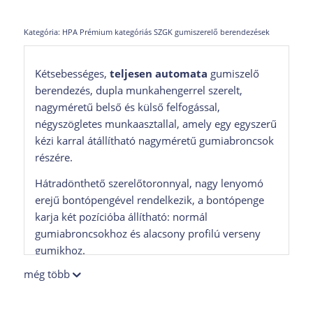
Kategória:
HPA Prémium kategóriás SZGK gumiszerelő berendezések
Kétsebességes,
teljesen automata
gumiszelő
berendezés, dupla munkahengerrel szerelt,
nagyméretű belső és külső felfogással,
négyszögletes munkaasztallal, amely egy egyszerű
kézi karral átállítható nagyméretű gumiabroncsok
részére.
Hátradönthető szerelőtoronnyal, nagy lenyomó
erejű bontópengével rendelkezik, a bontópenge
karja két pozícióba állítható: normál
gumiabroncsokhoz és alacsony profilú verseny
gumikhoz.
még több
Az ajánlott berendezés külsőségeiben a
hagyományos vonalat képviseli, de a legújabb XXI.
századi technológiákat alkalmazza: a
„lever- less”