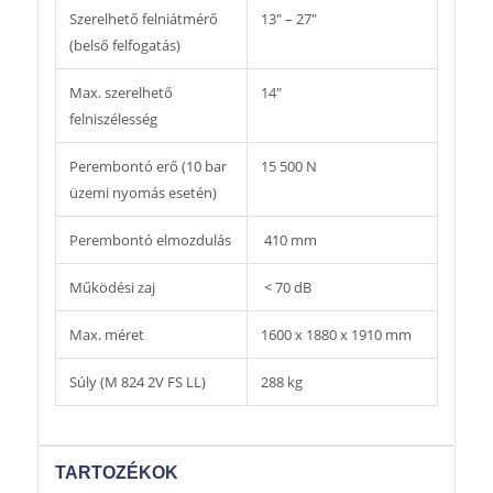
Szerelhető felniátmérő
13″ – 27″
(belső felfogatás)
Max. szerelhető
14″
felniszélesség
Perembontó erő (10 bar
15 500 N
üzemi nyomás esetén)
Perembontó elmozdulás
410 mm
Működési zaj
< 70 dB
Max. méret
1600 x 1880 x 1910 mm
Súly (M 824 2V FS LL)
288 kg
TARTOZÉKOK