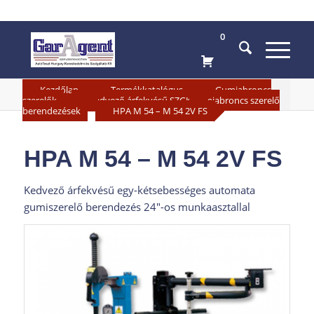
0
»
»
Kezdőlap
Termékkatalógus
Gumiabroncs
»
szerelők
Kedvező árfekvésű SZGK gumiabroncs szerelő
»
berendezések
HPA M 54 – M 54 2V FS
HPA M 54 – M 54 2V FS
Kedvező árfekvésű egy-kétsebességes automata
gumiszerelő berendezés 24″-os munkaasztallal