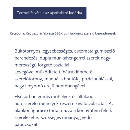
Termék felvétele az ajánlatkérő kosárba
Kategória:
Kedvező árfekvésű SZGK gumiabroncs szerelő berendezések
Bukótornyos, egysebességes, automata gumiszelő
berendezés, dupla munkahengerrel szerelt nagy
merevségű forgató asztallal.
Levegővel működtetett, hátra dönthető
szerelőtorony, manuális bontófej pozicionálással,
nagy lenyomó erejű bontópengével.
Elsősorban gumis műhelyek és általános
autószerelő műhelyek részére kiváló választás. Az
alapkonfiguráció tartalmazza a könnyűfém felnik
szereléséhez szükséges műanyag védő
papucsokat.