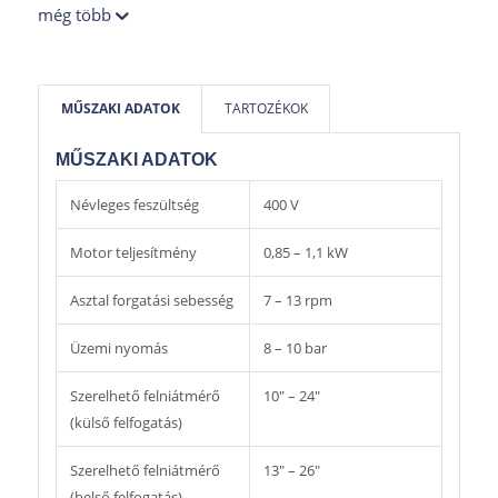
még több
Opcionálisan a berendezés elérhető kétsebességes
(2V), tömlőfúvatóval (FS) szerelt kivitelben,
valamint ezek együttes (2V FS) kombinációjában.
MŰSZAKI ADATOK
TARTOZÉKOK
A berendezés fel van készítve az alacsony profilú
abroncsok szereléshez szükséges segédkar
MŰSZAKI ADATOK
fogadására is.
Névleges feszültség
400 V
Motor teljesítmény
0,85 – 1,1 kW
Asztal forgatási sebesség
7 – 13 rpm
Üzemi nyomás
8 – 10 bar
Szerelhető felniátmérő
10″ – 24″
(külső felfogatás)
Szerelhető felniátmérő
13″ – 26″
(belső felfogatás)