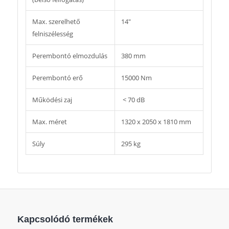
Max. szerelhető
14″
felniszélesség
Perembontó elmozdulás
380 mm
Perembontó erő
15000 Nm
Működési zaj
< 70 dB
Max. méret
1320 x 2050 x 1810 mm
Súly
295 kg
Kapcsolódó termékek