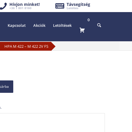
Hívjon minket!
Távsegítség
+36 1 801 8160
Letöltés
0
Kapcsolat
Akciók
Letöltések
HPA M 422 – M 422 2V FS
osárba
k.