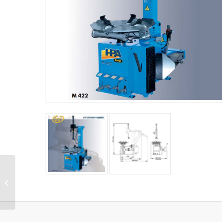
HPA M 424 A – M 424 A
2V FS