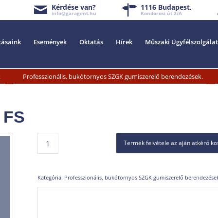
Kérdése van?
1116 Budapest,
info@garagent.hu
Kondorosi út 2/A
tásaink
Események
Oktatás
Hírek
Műszaki Ügyfélszolgálat
»
»
k
Professzionális, bukótornyos SZGK gumiszerelő berendezések.
 FS
Termék felvétele az ajánlatkérő k
Kategória:
Professzionális, bukótornyos SZGK gumiszerelő berendezése