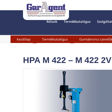
Rólunk
Termékkatalógus
Szolgálta
»
»
Kezdőlap
Termékkatalógus
Gumiabroncs szerelő
HPA M 422 – M 422 2V