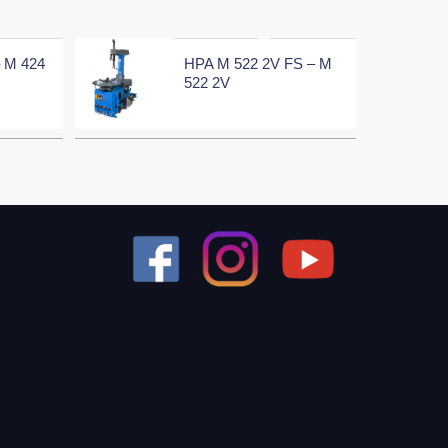
 M 424
HPA M 522 2V FS – M
522 2V