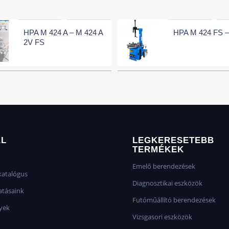
HPA M 424 A – M 424 A
HPA M 424 FS –
2V FS
AL
LEGKERESETEBB
TERMÉKEK
Emelő berendezések
atalógus
Diagnosztikai eszközök
atásaink
Futóműállító berendezések
yek
Vizsgasori eszközök