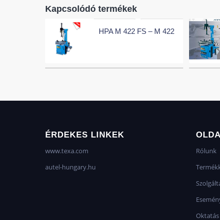
Kapcsolódó termékek
HPA M 422 FS – M 422
ÉRDEKES LINKEK
OLD
www.texa.com
Rólunk
autel-hungary.hu
Termékk
Szolgált
Esemén
Oktatás