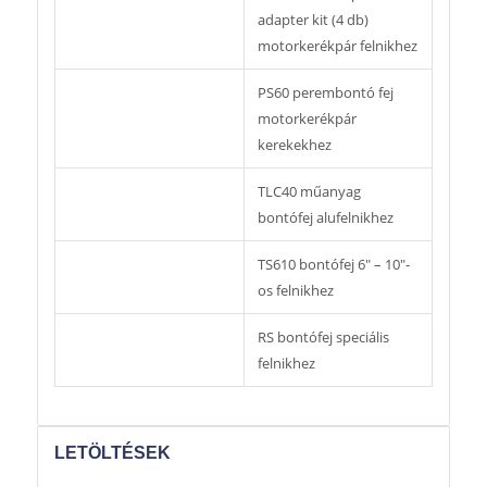
adapter kit (4 db)
motorkerékpár felnikhez
PS60 perembontó fej
motorkerékpár
kerekekhez
TLC40 műanyag
bontófej alufelnikhez
TS610 bontófej 6″ – 10″-
os felnikhez
RS bontófej speciális
felnikhez
LETÖLTÉSEK