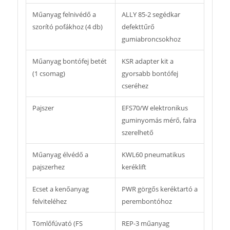
Műanyag felnivédő a
ALLY 85-2 segédkar
szorító pofákhoz (4 db)
defekttűrő
gumiabroncsokhoz
Műanyag bontófej betét
KSR adapter kit a
(1 csomag)
gyorsabb bontófej
cseréhez
Pajszer
EFS70/W elektronikus
guminyomás mérő, falra
szerelhető
Műanyag élvédő a
KWL60 pneumatikus
pajszerhez
keréklift
Ecset a kenőanyag
PWR görgős keréktartó a
felviteléhez
perembontóhoz
Tömlőfúvató (FS
REP-3 műanyag