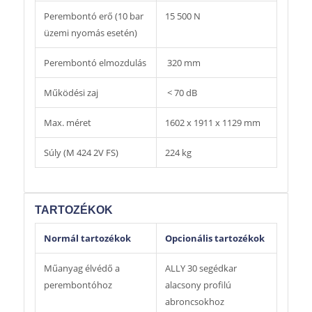
Perembontó erő (10 bar
15 500 N
üzemi nyomás esetén)
Perembontó elmozdulás
320 mm
Működési zaj
< 70 dB
Max. méret
1602 x 1911 x 1129 mm
Súly (M 424 2V FS)
224 kg
TARTOZÉKOK
Normál tartozékok
Opcionális tartozékok
Műanyag élvédő a
ALLY 30 segédkar
perembontóhoz
alacsony profilú
abroncsokhoz