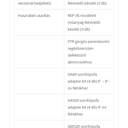
verziónál beépített)
felnivédő készlet (3 db)
Használati utasítás
REP-3S rövidített
műanyag felnivédő
készlet (3 db)
PTR görgős perembontó
segédszerszám
defekttűrő
abroncsokhoz
GA69 szorítópofa
adapter kit (4 db) 6″ – 9″-
os felnikhez
GA524 szorítópofa
adapter kit (4 db) 4″-os
felnikhez
GM520 szorítópofa