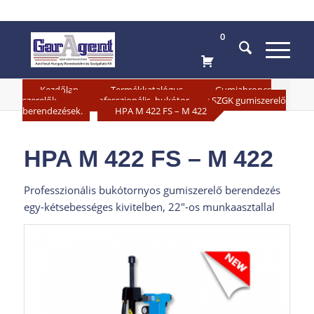
0
»
»
Kezdőlap
Termékkatalógus
Gumiabroncs
»
szerelők
Professzionális, bukótornyos SZGK gumiszerelő
»
berendezések.
HPA M 422 FS – M 422
HPA M 422 FS – M 422
Professzionális bukótornyos gumiszerelő berendezés
egy-kétsebességes kivitelben, 22″-os munkaasztallal