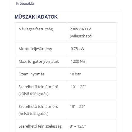
A berendezés fel van készítve az alacsony profilú
Próbatábla
abroncsok szereléshez szükséges Hellper segédkar
fogadására is.
MŰSZAKI ADATOK
Névleges feszültség
230V / 400 V
(választható)
Motor teljesítmény
0,75 kW
Max. forgatónyomaték
1200 Nm
Üzemi nyomás
10 bar
Szerelhető felniátmérő
10″ – 22″
(külső felfogatás)
Szerelhető felniátmérő
13″ – 25″
(belső felfogatás)
Szerelhető felniszélesség
3″ – 12,5″