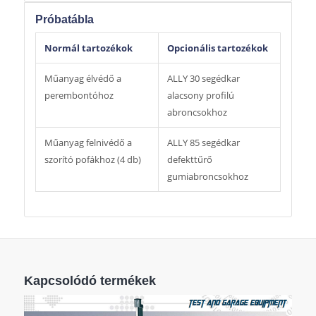
Próbatábla
Normál tartozékok
Opcionális tartozékok
Műanyag élvédő a
ALLY 30 segédkar
perembontóhoz
alacsony profilú
abroncsokhoz
Műanyag felnivédő a
ALLY 85 segédkar
szorító pofákhoz (4 db)
defekttűrő
gumiabroncsokhoz
Kapcsolódó termékek