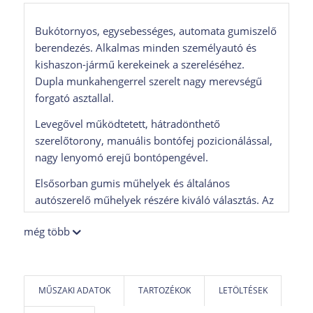
Bukótornyos, egysebességes, automata gumiszelő
berendezés. Alkalmas minden személyautó és
kishaszon-jármű kerekeinek a szereléséhez.
Dupla munkahengerrel szerelt nagy merevségű
forgató asztallal.
Levegővel működtetett, hátradönthető
szerelőtorony, manuális bontófej pozicionálással,
nagy lenyomó erejű bontópengével.
Elsősorban gumis műhelyek és általános
autószerelő műhelyek részére kiváló választás. Az
alapkonfiguráció tartalmazza a könnyűfém felnik
még több
szereléséhez szükséges műanyag
védőpapucsokat.
Opcionálisan a berendezés elérhető
MŰSZAKI ADATOK
TARTOZÉKOK
LETÖLTÉSEK
tömlőfúvatóval (FS) szerelt kivitelben is.