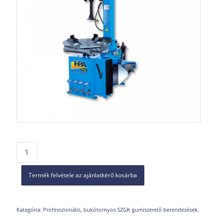
Termék felvétele az ajánlatkérő kosárba
Kategória:
Professzionális, bukótornyos SZGK gumiszerelő berendezések.