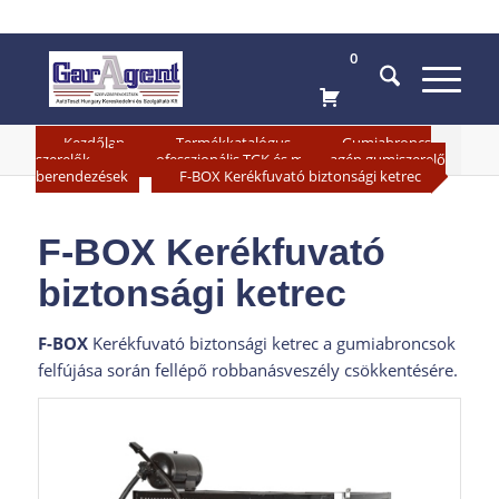
0
»
»
Kezdőlap
Termékkatalógus
Gumiabroncs
»
szerelők
Professzionális TGK és munkagép gumiszerelő
»
berendezések
F-BOX Kerékfuvató biztonsági ketrec
F-BOX Kerékfuvató
biztonsági ketrec
F-BOX
Kerékfuvató biztonsági ketrec a gumiabroncsok
felfújása során fellépő robbanásveszély csökkentésére.