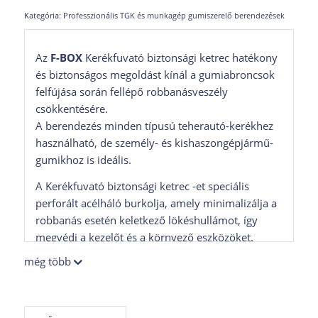
Kategória:
Professzionális TGK és munkagép gumiszerelő berendezések
Az
F-BOX
Kerékfuvató biztonsági ketrec hatékony
és biztonságos megoldást kínál a gumiabroncsok
felfújása során fellépő robbanásveszély
csökkentésére.
A berendezés minden típusú teherautó-kerékhez
használható, de személy- és kishaszongépjármű-
gumikhoz is ideális.
A Kerékfuvató biztonsági ketrec -et speciális
perforált acélháló burkolja, amely minimalizálja a
robbanás esetén keletkező lökéshullámot, így
megvédi a kezelőt és a környező eszközöket.
A masszív, ipari kivitelű acélszerkezet hosszú
még több
élettartamot és stabil működést biztosít még
intenzív műhelyhasználat mellett is.
Fő jellemzők: