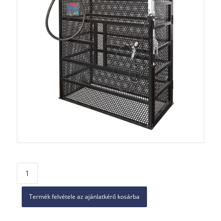
Termék felvétele az ajánlatkérő kosárba