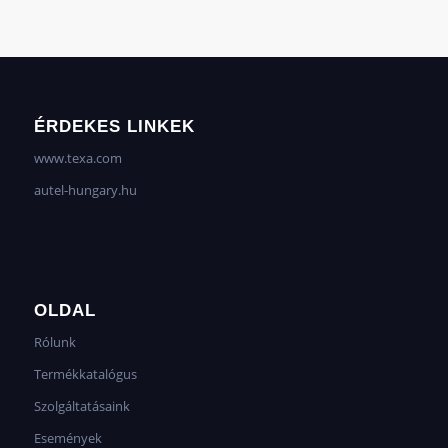
ÉRDEKES LINKEK
www.texa.com
autel-hungary.hu
OLDAL
Rólunk
Termékkatalógus
Szolgáltatásaink
Események