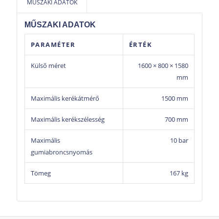
MŰSZAKI ADATOK
Biztonságos gumiabroncs-felfújás akár 10 bar
MŰSZAKI ADATOK
nyomásig
Univerzális kialakítás: teherautó-, kisteher- és
PARAMÉTER
ÉRTÉK
személyautó-kerekekhez
Perforált védőháló a robbanási energia
Külső méret
1600 × 800 × 1580
elnyelésére
mm
Robusztus acélszerkezet nagy igénybevételre
tervezve
Maximális kerékátmérő
1500 mm
Egyszerű használat és könnyű hozzáférés a
Maximális kerékszélesség
700 mm
kerékhez
Maximális
10 bar
gumiabroncsnyomás
Tömeg
167 kg