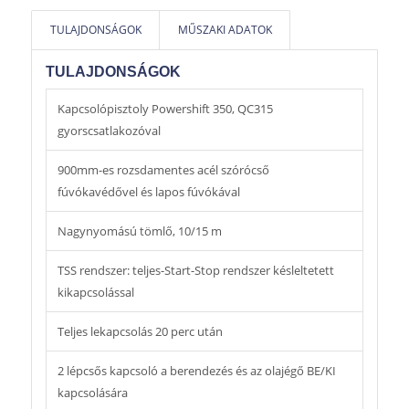
hatásfoka 93%.
TULAJDONSÁGOK
MŰSZAKI ADATOK
Széles körben alkalmazható. Különösen alkalmas
erősen szennyezett fém alkatrészek, gépek,
TULAJDONSÁGOK
járművek, falfelületek, stb. tisztításához.
Kapcsolópisztoly Powershift 350, QC315
gyorscsatlakozóval
900mm-es rozsdamentes acél szórócső
fúvókavédővel és lapos fúvókával
Nagynyomású tömlő, 10/15 m
TSS rendszer: teljes-Start-Stop rendszer késleltetett
kikapcsolással
Teljes lekapcsolás 20 perc után
2 lépcsős kapcsoló a berendezés és az olajégő BE/KI
kapcsolására