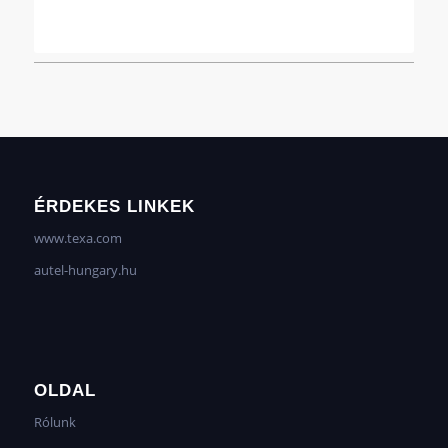
ÉRDEKES LINKEK
www.texa.com
autel-hungary.hu
OLDAL
Rólunk