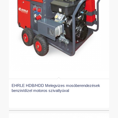
EHRLE HDB/HDD Melegvizes mosóberendezések
benzin/dízel motoros szivattyúval