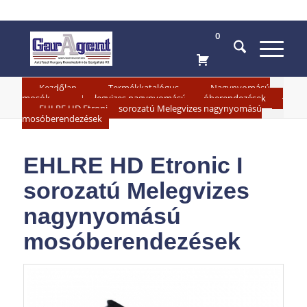
0
»
»
Kezdőlap
Termékkatalógus
Nagynyomású
»
»
mosók
Melegvizes nagynyomású nosóberendezések
EHLRE HD Etronic I sorozatú Melegvizes nagynyomású
mosóberendezések
EHLRE HD Etronic I
sorozatú Melegvizes
nagynyomású
mosóberendezések