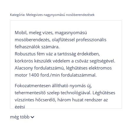
Kategória:
Melegvizes nagynyomású nosóberendezések
Mobil, meleg vizes, magasnyomású
mosóberendezés, olajfűtéssel professzionális
felhasználók számára.
Robusztus fém váz a tartósság érdekében,
körkörös készülék védelem a csőváz segítségével.
Alacsony fordulatszámú, léghűtéses elektromos
motor 1400 ford./min fordulatszámmal.
Fokozatmentesen állítható nyomás új,
tehermentesítő szelep technológiával. Léghűtéses
vízszintes hőcserélő, három huzat rendszer az
égési
levegő előmelegítéséhez, alacsony káros anyag-
még több
kibocsátás, ami tartósan alacsonyabb a
megengedett kibocsátási szinteknél, az égő