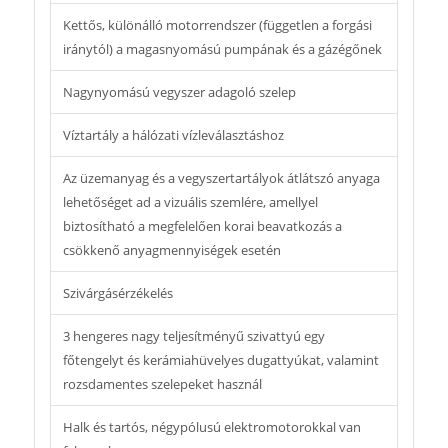
Kettős, különálló motorrendszer (független a forgási
iránytól) a magasnyomású pumpának és a gázégőnek
Nagynyomású vegyszer adagoló szelep
Víztartály a hálózati vízleválasztáshoz
Az üzemanyag és a vegyszertartályok átlátszó anyaga
lehetőséget ad a vizuális szemlére, amellyel
biztosítható a megfelelően korai beavatkozás a
csökkenő anyagmennyiségek esetén
Szivárgásérzékelés
3 hengeres nagy teljesítményű szivattyú egy
főtengelyt és kerámiahüvelyes dugattyúkat, valamint
rozsdamentes szelepeket használ
Halk és tartós, négypólusú elektromotorokkal van