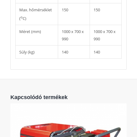
Max. hőmérséklet
150
150
o
(
C)
Méret (mm)
1000 x 700 x
1000 x 700 x
990
990
Súly (kg)
140
140
Kapcsolódó termékek