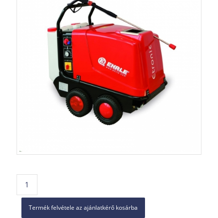
Termék felvétele az ajánlatkérő kosárba