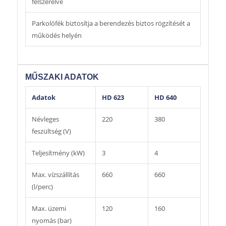
felszerelve
Parkolófék biztosítja a berendezés biztos rögzítését a
működés helyén
MŰSZAKI ADATOK
Adatok
HD 623
HD 640
Névleges
220
380
feszültség (V)
Teljesítmény (kW)
3
4
Max. vízszállítás
660
660
(l/perc)
Max. üzemi
120
160
nyomás (bar)