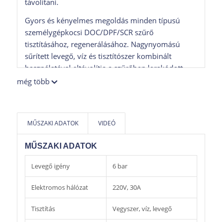
távolítani.
Gyors és kényelmes megoldás minden típusú
személygépkocsi DOC/DPF/SCR szűrő
tisztításához, regenerálásához. Nagynyomású
sűrített levegő, víz és tisztítószer kombinált
használatával eltávolítja a szűrőben lerakódott
kormot, ezáltal szükségtelenné téve a szűrő
még több
költséges cseréjét.
Automatikus DPF tisztítás folyamata
MŰSZAKI ADATOK
VIDEÓ
A teljes DPF szűrő tisztítás folyamata az elejétől a
MŰSZAKI ADATOK
végéig néhány órán belül elvégezhető, és nem
szükséges a kiszerelt szűrőt elküldeni tisztításra
Levegő igény
6 bar
egy külső műhelybe, ráadásul úgy, hogy a
szolgáltatáson lévő árrés nagyobbik része náluk
Elektromos hálózat
220V, 30A
marad.
Tisztítás
Vegyszer, víz, levegő
A tiszta DPF szűrő növeli a motorteljesítményt,