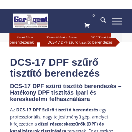
0
»
»
Kezdőlap
Termékkatalógus
DPF Tisztító
»
berendezések
DCS-17 DPF szűrő tisztító berendezés
DCS-17 DPF szűrő
tisztító berendezés
DCS-17 DPF szűrő tisztító berendezés –
Hatékony DPF tisztítás ipari és
kereskedelmi felhasználásra
Az
DCS-17 DPF Szűrő tisztító berendezés
egy
professzionális, nagy teljesítményű gép, amelyet
kifejezetten a
dízel részecskeszűrők (DPF) és
katalizátorok tisztítására
terveztek. Ez az eszköz