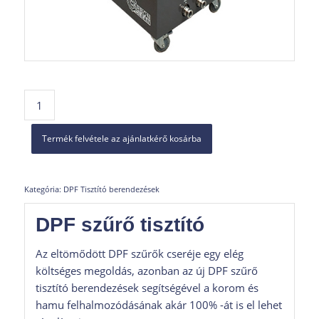
Termék felvétele az ajánlatkérő kosárba
Kategória:
DPF Tisztító berendezések
DPF szűrő tisztító
Az eltömődött DPF szűrők cseréje egy elég
költséges megoldás, azonban az új DPF szűrő
tisztító berendezések segítségével a korom és
hamu felhalmozódásának akár 100% -át is el lehet