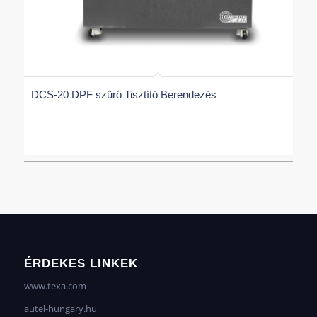
DCS-20 DPF szűrő Tisztító Berendezés
ÉRDEKES LINKEK
www.texa.com
autel-hungary.hu