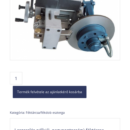
Termék felvétele az ajánlatkérő kosárba
Kategória:
Féktárcsa/fékdob eszterga
Leszerelés nélküli, nagypontosságú féktárcsa