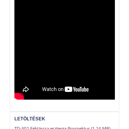
LETÖLTÉSEK
TD-302 Féktárcsa eszterga Prospektus (1.24 MB)