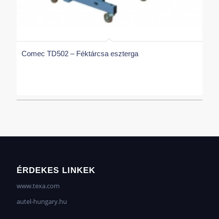
Comec TD502 – Féktárcsa eszterga
ÉRDEKES LINKEK
www.texa.com
autel-hungary.hu