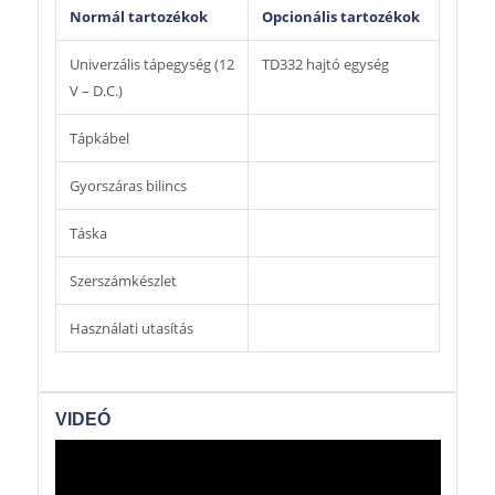
Normál tartozékok
Opcionális tartozékok
Univerzális tápegység (12
TD332 hajtó egység
V – D.C.)
Tápkábel
Gyorszáras bilincs
Táska
Szerszámkészlet
Használati utasítás
VIDEÓ