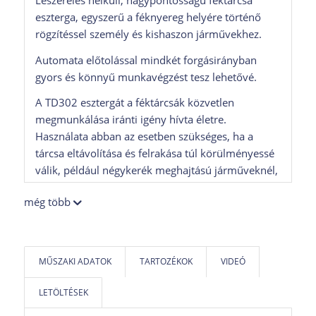
eszterga, egyszerű a féknyereg helyére történő
rögzítéssel személy és kishaszon járművekhez.
Automata előtolással mindkét forgásirányban
gyors és könnyű munkavégzést tesz lehetővé.
A TD302 esztergát a féktárcsák közvetlen
megmunkálása iránti igény hívta életre.
Használata abban az esetben szükséges, ha a
tárcsa eltávolítása és felrakása túl körülményessé
válik, például négykerék meghajtású járműveknél,
vagy amennyiben a pedál remeg a kerékütés
még több
miatt, mely egyre gyakoribb jelenség napjaink
járműveinél.
A féknyereg helyére való rögzítési lehetőség miatt
MŰSZAKI ADATOK
TARTOZÉKOK
VIDEÓ
a lehető legprecízebb megmunkálás érhető el, így
a problémák elhárítása mellett megtartható a
LETÖLTÉSEK
féknyereg és féktárcsa közötti beállítás is.