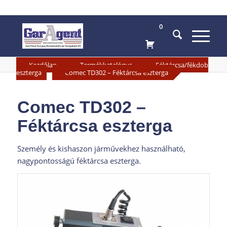
0
»
»
Kezdőlap
Termékkatalógus
Féktárcsa/fékdob
»
eszterga
Comec TD302 – Féktárcsa eszterga
Comec TD302 –
Féktárcsa eszterga
Személy és kishaszon járművekhez használható,
nagypontosságú féktárcsa eszterga.