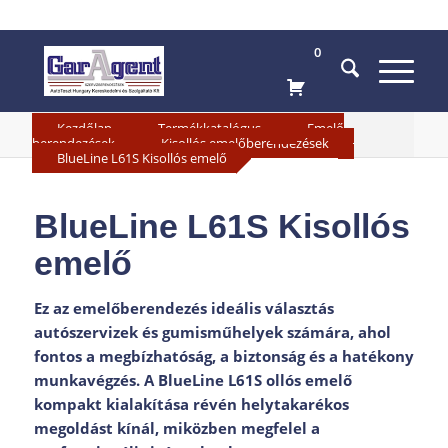
0
»
»
Kezdőlap
Termékkatalógus
Emelő
»
»
berendezések
Kisollós emelőberendezések
BlueLine L61S Kisollós emelő
BlueLine L61S Kisollós
emelő
Ez az emelőberendezés ideális választás
autószervizek és gumisműhelyek számára, ahol
fontos a megbízhatóság, a biztonság és a hatékony
munkavégzés.
A BlueLine L61S ollós emelő
kompakt kialakítása révén helytakarékos
megoldást kínál, miközben megfelel a