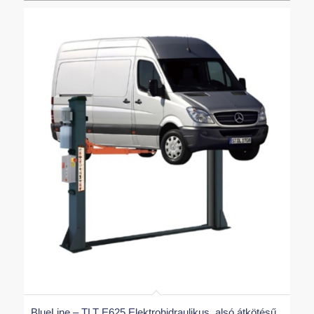
BlueLine – TLT E625 Elektrohidraulikus, alsó átkötésű,