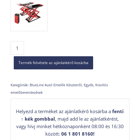
Termék felvétele az ajánlatkérő kosárba
Kategóriák:
BlueLine Autó Emelők Készletről
,
Egyéb
,
Kisollós
emelőberendezések
Helyezd a terméket az ajánlatkérő kosárba a
fenti
↑ kék gombbal
, majd add le az ajánlatkérést,
vagy hívj minket hétköznaponként 08:00 és 16:30
között:
06 1 801 8160
!