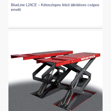
BlueLine L24CE – Kétoszlopos felső átkötéses csápos
emelő