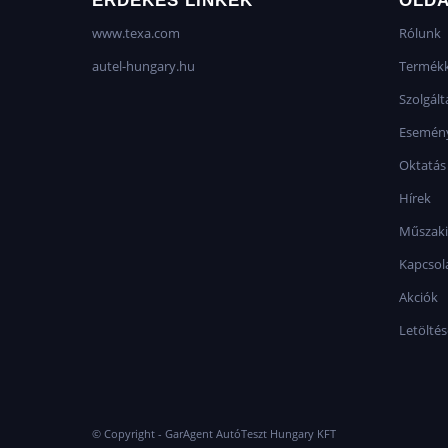
ÉRDEKES LINKEK
OLD
www.texa.com
Rólunk
autel-hungary.hu
Termékk
Szolgált
Esemén
Oktatás
Hírek
Műszaki
Kapcsol
Akciók
Letölté
© Copyright - GarAgent AutóTeszt Hungary KFT