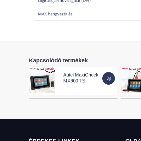
Digitális járművizsgálat (DVI)
MAX hangvezérlés
Kapcsolódó termékek
Autel MaxiCheck
Új!
MX900 TS