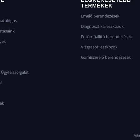
AL
LEGKERESETEBB
TERMÉKEK
✓ Multiméter
Emelő berendezések
✓ Jelgenerátor
atalógus
Diagnosztikai eszközök
✓ CAN-BUS teszter
atásaink
Futóműállító berendezések
yek
✓ Digitális járművizsgálati (DVI) funkció
Vizsgasori eszközök
✓ MAX hangvezérelt asszisztens támogatás
Gumiszerelő berendezések
 Ügyfélszolgálat
Kinek ajánljuk?
at
Diagnosztikai specialistáknak
Autóvillamossági műhelyeknek
Flottaszervizeknek
sek
Márkafüggetlen javítóműhelyeknek
Olyan szakembereknek, akik a hibakódolvasáson túl
Az
Autel MaxiSys MS919 S2
nem egyszerű diagnos
Ada
és mérési platform, amely jelentősen lerövidítheti a