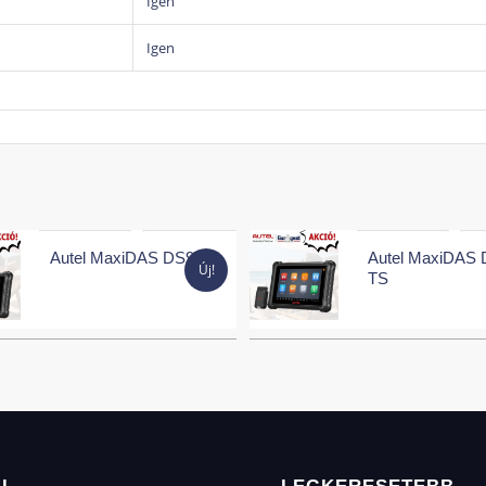
Igen
A nagyobb teljesítmény gyorsabb rendszerindítást,
Igen
többfeladatos működést biztosít.
Főbb funkciók
✓ Teljes körű rendszerdiagnosztika
✓ Aktív tesztek (beavatkozó tesztek)
Autel MaxiDAS DS900
Autel MaxiDAS 
Új!
✓ ECU kódolás és adaptáció
TS
✓ J2534 Pass-Thru programozás
✓ Topology 3.0 hálózatdiagnosztika
✓ CAN FD és DoIP támogatás
✓ 45+ szervizfunkció
✓ 4 csatornás oszcilloszkóp