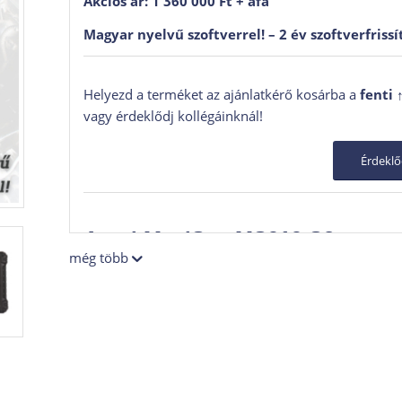
Akciós ár: 1 360 000 Ft + áfa
Magyar nyelvű szoftverrel! –
2 év szoftverfrissí
Helyezd a terméket az ajánlatkérő kosárba a
fenti 
vagy érdeklődj kollégáinknál!
Érdekl
Autel MaxiSys MS919 S2
még több
Csúcskategóriás diagnosztikai és járm
műhelyek számára
Az
Autel MaxiSys MS919 S2
az Autel egyik legfejl
platformban egyesíti a professzionális hibakódolva
hálózatdiagnosztikát és a jelmérést. A rendszer kö