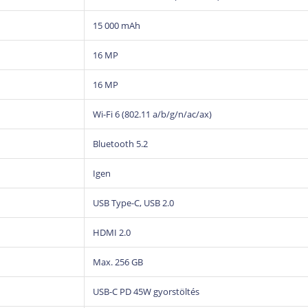
15 000 mAh
Fejlett hálózatdiagnosztika Topology 3
16 MP
Az Autel legújabb
Topology 3.0
funkciója vizuálisa
kapcsolatát, valamint segíti a kommunikációs hibák
16 MP
A rendszer támogatja:
Wi-Fi 6 (802.11 a/b/g/n/ac/ax)
CAN hálózatok elemzését
Bluetooth 5.2
vezérlőegységek kommunikációjának ellenőrzését
modulok állapotának áttekintését
Igen
fejlett élőadat-elemzést
USB Type-C, USB 2.0
A Topology 3.0 különösen hasznos összetett elek
diagnosztizálásakor.
HDMI 2.0
Max. 256 GB
Felkészítve a modern járművekre
USB-C PD 45W gyorstöltés