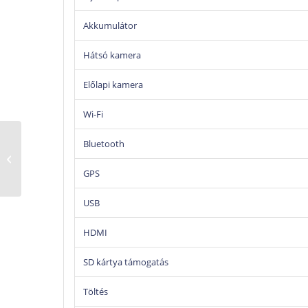
Akkumulátor
Hátsó kamera
Előlapi kamera
Wi-Fi
Bluetooth
AUTEL MaxiSYS ULTRA
S2 HU/EU
GPS
USB
HDMI
SD kártya támogatás
Töltés