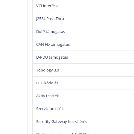
VCI interfész
J2534 Pass-Thru
DoIP támogatás
CAN FD támogatás
D-PDU támogatás
Topology 3.0
ECU kódolás
Aktív tesztek
Szervizfunkciók
Security Gateway hozzáférés