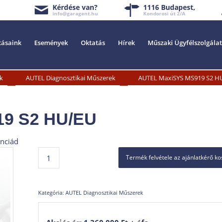
Kérdése van?
1116 Budapest,
info@garagent.hu
Kondorosi út 2/A
tásaink
Események
Oktatás
Hírek
Műszaki Ügyfélszolgálat
»
»
k
AUTEL Diagnosztikai Műszerek
AUTEL MaxiSYS MS919 S2 H
9 S2 HU/EU
enciád
Termék felvétele az ajánlatkérő k
Kategória:
AUTEL Diagnosztikai Műszerek