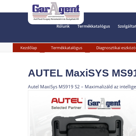
Rólunk
Termékkatalógus
Szolgálta
»
»
Kezdőlap
Termékkatalógus
Diagnosztikai eszközö
AUTEL MaxiSYS MS91
Autel MaxiSys MS919 S2 – Maximalizáld az intellig