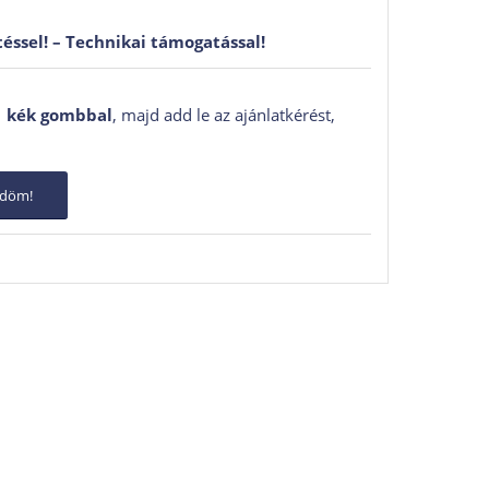
téssel! –
Technikai támogatással!
↑
kék gombbal
, majd add le az ajánlatkérést,
ődöm!
űhálózat-elemző rendszer profi
ettebb diagnosztikai műszere, amely egyetlen
sást, az ECU-kódolást, a J2534 programozást, a
zponti eleme a
MaxiFlash VCMI2
, amely nemcsak