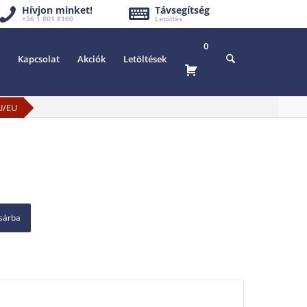
Hívjon minket!
Távsegítség
+36 1 801 8160
Letöltés
0
Kapcsolat
Akciók
Letöltések
U/EU
osárba