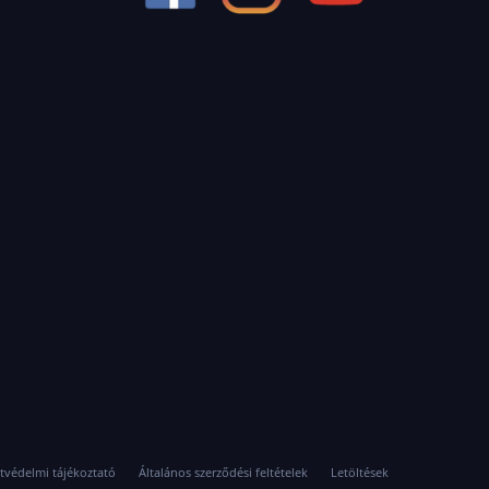
 valódi hibakeresést és jelmérést is végeznek
ztikai műszer, hanem egy komplett diagnosztikai
tvédelmi tájékoztató
Általános szerződési feltételek
Letöltések
z összetett hibák feltárásának idejét, miközben