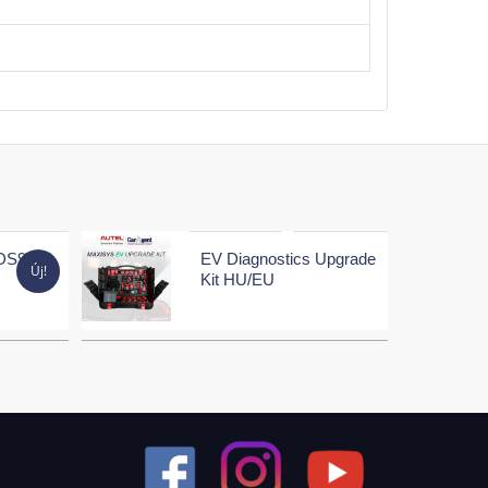
 gördülékenyebb diagnosztikát és hatékonyabb
DS900-
EV Diagnostics Upgrade
Új!
Kit HU/EU