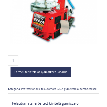
Termék felvétele az ajánlatkérő kosárba
Kategória:
Professzionális, félautomata SZGK gumiszerelő berendezések.
Félautomata, erősített kivitelű gumiszelő