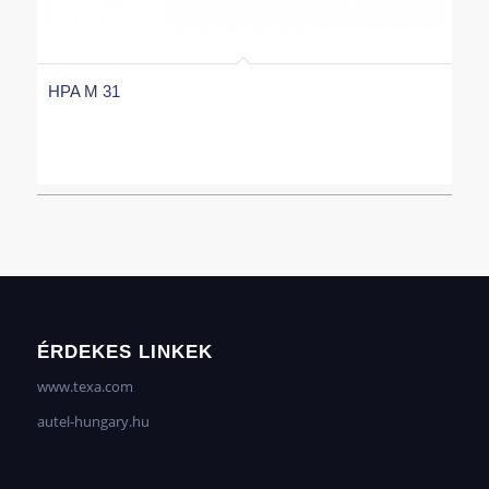
HPA M 31
ÉRDEKES LINKEK
www.texa.com
autel-hungary.hu