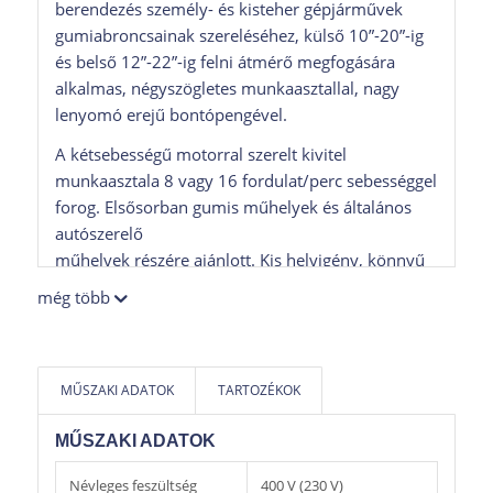
berendezés személy- és kisteher gépjárművek
gumiabroncsainak szereléséhez, külső 10”-20”-ig
és belső 12”-22”-ig felni átmérő megfogására
alkalmas, négyszögletes munkaasztallal, nagy
lenyomó erejű bontópengével.
A kétsebességű motorral szerelt kivitel
munkaasztala 8 vagy 16 fordulat/perc sebességgel
forog. Elsősorban gumis műhelyek és általános
autószerelő
műhelyek részére ajánlott. Kis helyigény, könnyű
használat jellemzi a berendezést.
még több
Az alapkonfiguráció tartalmazza a könnyűfém
felnik szereléséhez szükséges műanyag
védőkészletet.
MŰSZAKI ADATOK
TARTOZÉKOK
A berendezés opcionálisan rendelhető
MŰSZAKI ADATOK
kétsebességes és puffertartályos, valamint 230 V-
os kivitelben is.
Névleges feszültség
400 V (230 V)