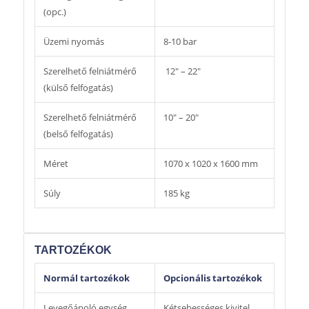
(opc.)
Üzemi nyomás
8-10 bar
Szerelhető felniátmérő
12″ – 22″
(külső felfogatás)
Szerelhető felniátmérő
10″ – 20″
(belső felfogatás)
Méret
1070 x 1020 x 1600 mm
Súly
185 kg
TARTOZÉKOK
Normál tartozékok
Opcionális tartozékok
Levegőápoló egység
Kétsebességes kivitel