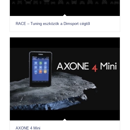
RACE – Tuning eszközök a Dimsport cégtől
AXONE 4 Mini