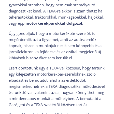
gyártókkal szemben, hogy nem csak személyautó
diagnosztikát kínál. A TEXA-ra akkor is számíthatsz ha
teherautókkal, traktorokkal, munkagépekkel, hajókkal,
vagy épp
motorkerékpárokkal dolgozol.
Úgy gondoljuk, hogy a motorkerékpár szerelők is
megérdemlik azt a figyelmet, amit az autószerelők
kapnak, hiszen a munkájuk nekik sem könnyebb és a
járműelektronika fejlődése és az ezáltal megjelenő új
kihívások bizony őket sem kerülik el.
Ezért döntöttünk úgy a TEXA-val közösen, hogy tartunk
egy kifejezetten motorkerékpár-szerelőknek szóló
előadást és bemutatót, ahol a az érdeklődők
megismerkedhetnek a TEXA diagnosztika működésével
és funkcióival, valamint azzal, hogyan könnyítheti meg
a mindennapos munkát a műhelyben. A bemutatót a
GarAgent és a TEXA szakértői közösen tartják.