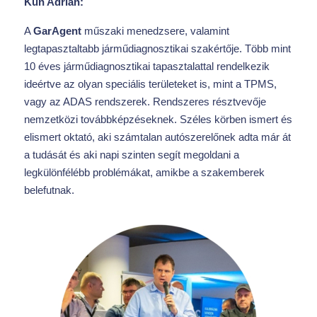
Kun Adrián:
A
GarAgent
műszaki menedzsere, valamint
legtapasztaltabb járműdiagnosztikai szakértője. Több mint
10 éves járműdiagnosztikai tapasztalattal rendelkezik
ideértve az olyan speciális területeket is, mint a TPMS,
vagy az ADAS rendszerek. Rendszeres résztvevője
nemzetközi továbbképzéseknek. Széles körben ismert és
elismert oktató, aki számtalan autószerelőnek adta már át
a tudását és aki napi szinten segít megoldani a
legkülönfélébb problémákat, amikbe a szakemberek
belefutnak.