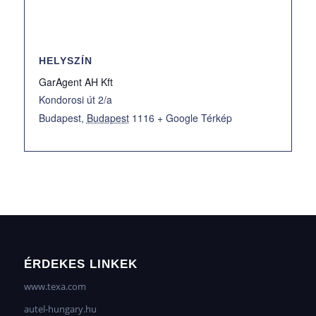
HELYSZÍN
GarAgent AH Kft
Kondorosi út 2/a
Budapest
,
Budapest
1116
+ Google Térkép
ÉRDEKES LINKEK
www.texa.com
autel-hungary.hu