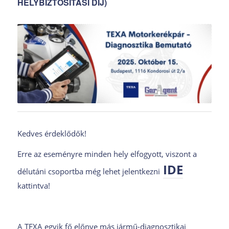
HELYBIZTOSÍTÁSI DÍJ)
Kedves érdeklődők!
Erre az eseményre minden hely elfogyott, viszont a
IDE
délutáni csoportba még lehet jelentkezni
kattintva!
A TEXA egyik fő előnye más jármű-diagnosztikai