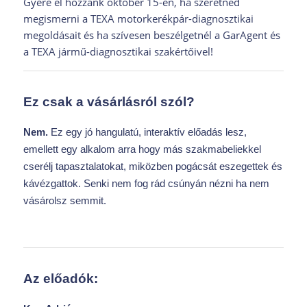
Gyere el hozzánk október 15-én, ha szeretnéd
megismerni a TEXA motorkerékpár-diagnosztikai
megoldásait és ha szívesen beszélgetnél a GarAgent és
a TEXA jármű-diagnosztikai szakértőivel!
Ez csak a vásárlásról szól?
Nem.
Ez egy jó hangulatú, interaktív előadás lesz,
emellett egy alkalom arra hogy más szakmabeliekkel
cserélj tapasztalatokat, miközben pogácsát eszegettek és
kávézgattok. Senki nem fog rád csúnyán nézni ha nem
vásárolsz semmit.
Az előadók: