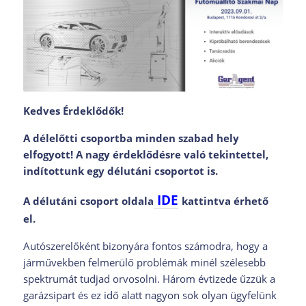
Kedves Érdeklődők!
A délelőtti csoportba minden szabad hely
elfogyott! A nagy érdeklődésre való tekintettel,
indítottunk egy délutáni csoportot is.
IDE
A délutáni csoport oldala
kattintva érhető
el.
Autószerelőként bizonyára fontos számodra, hogy a
járművekben felmerülő problémák minél szélesebb
spektrumát tudjad orvosolni. Három évtizede űzzük a
garázsipart és ez idő alatt nagyon sok olyan ügyfelünk