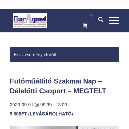
0
Ez az esemény elmúlt.
Futóműállító Szakmai Nap –
Délelőtti Csoport – MEGTELT
2023-09-01 @ 09:30
-
13:00
9.500FT (LEVÁSÁROLHATÓ)