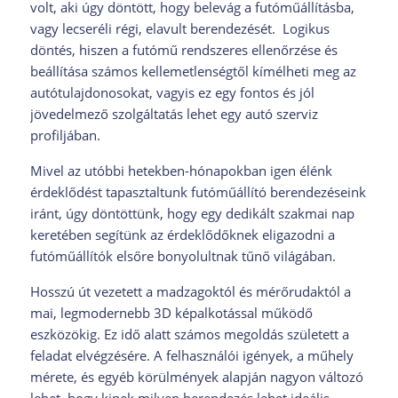
volt, aki úgy döntött, hogy belevág a futóműállításba,
vagy lecseréli régi, elavult berendezését. Logikus
döntés, hiszen a futómű rendszeres ellenőrzése és
beállítása számos kellemetlenségtől kímélheti meg az
autótulajdonosokat, vagyis ez egy fontos és jól
jövedelmező szolgáltatás lehet egy autó szerviz
profiljában.
Mivel az utóbbi hetekben-hónapokban igen élénk
érdeklődést tapasztaltunk futóműállító berendezéseink
iránt, úgy döntöttünk, hogy egy dedikált szakmai nap
keretében segítünk az érdeklődőknek eligazodni a
futóműállítók elsőre bonyolultnak tűnő világában.
Hosszú út vezetett a madzagoktól és mérőrudaktól a
mai, legmodernebb 3D képalkotással működő
eszközökig. Ez idő alatt számos megoldás született a
feladat elvégzésére. A felhasználói igények, a műhely
mérete, és egyéb körülmények alapján nagyon változó
lehet, hogy kinek milyen berendezés lehet ideális.