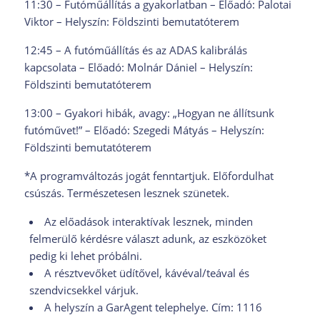
11:30 – Futóműállítás a gyakorlatban – Előadó: Palotai
Viktor – Helyszín: Földszinti bemutatóterem
12:45 – A futóműállítás és az ADAS kalibrálás
kapcsolata – Előadó: Molnár Dániel – Helyszín:
Földszinti bemutatóterem
13:00 – Gyakori hibák, avagy: „Hogyan ne állítsunk
futóművet!” – Előadó: Szegedi Mátyás – Helyszín:
Földszinti bemutatóterem
*A programváltozás jogát fenntartjuk. Előfordulhat
csúszás. Természetesen lesznek szünetek.
Az előadások interaktívak lesznek, minden
felmerülő kérdésre választ adunk, az eszközöket
pedig ki lehet próbálni.
A résztvevőket üdítővel, kávéval/teával és
szendvicsekkel várjuk.
A helyszín a GarAgent telephelye. Cím: 1116