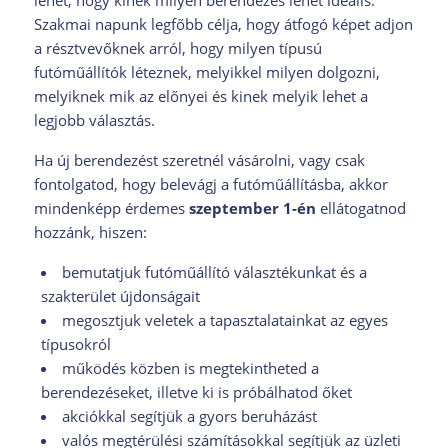
Szakmai napunk legfőbb célja, hogy átfogó képet adjon
a résztvevőknek arról, hogy milyen típusú
futóműállítók léteznek, melyikkel milyen dolgozni,
melyiknek mik az előnyei és kinek melyik lehet a
legjobb választás.
Ha új berendezést szeretnél vásárolni, vagy csak
fontolgatod, hogy belevágj a futóműállításba, akkor
mindenképp érdemes
szeptember 1-én
ellátogatnod
hozzánk, hiszen:
bemutatjuk futóműállító választékunkat és a
szakterület újdonságait
megosztjuk veletek a tapasztalatainkat az egyes
típusokról
működés közben is megtekintheted a
berendezéseket, illetve ki is próbálhatod őket
akciókkal segítjük a gyors beruházást
valós megtérülési számításokkal segítjük az üzleti